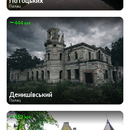
Потоцьких
Палац
444 км
Денишівський
Палац
453 км