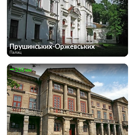
Прушинських-Оржевських
Палац
550 км