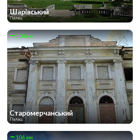
Шарівський
Палац
100 км
Старомерчанський
Палац
106 км