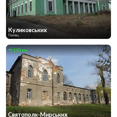
Куликовських
Палац
110 км
Святополк-Мирських