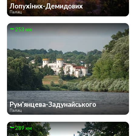
Лопухіних-Демидових
Палац
253 км
Рум'янцева-Задунайського
Палац
289 км