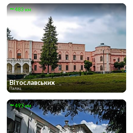
483 км
Вітославських
Палац
493 км