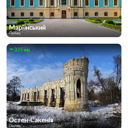
Маріїнський
Палац
335 км
Остен-Сакенів
Палац