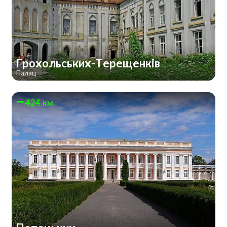
Грохольських-Терещенків
Палац
424 км