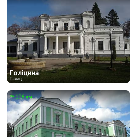
Голіцина
Палац
106 км