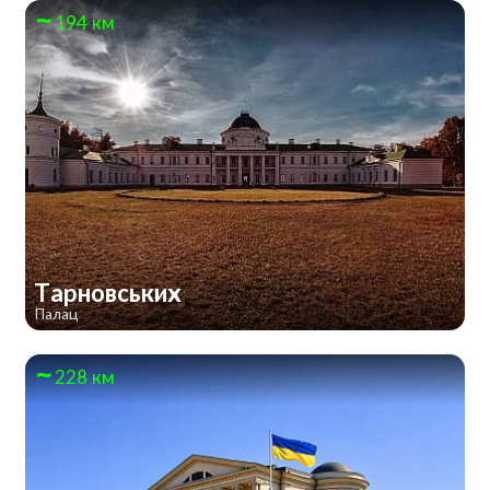
194 км
Тарновських
Палац
228 км