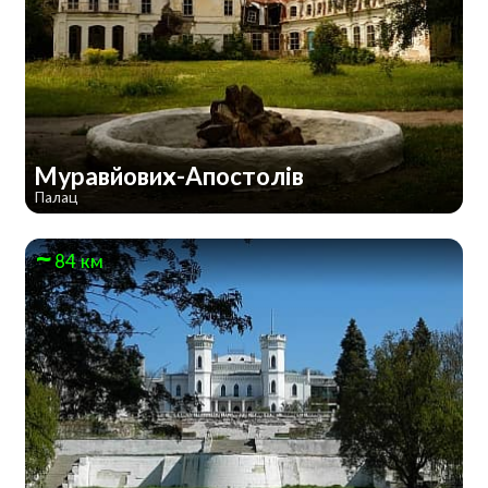
Муравйових-Апостолів
Палац
84 км