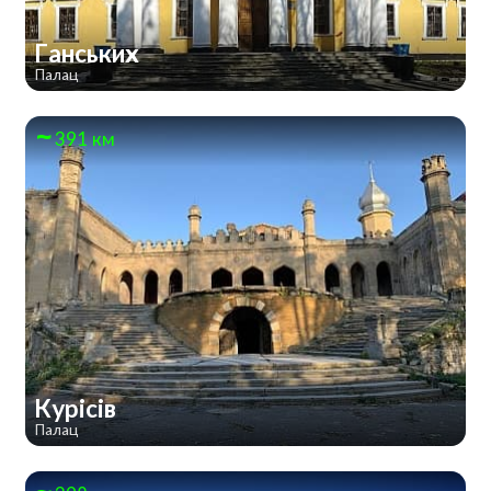
Ганських
Палац
391 км
Курісів
Палац