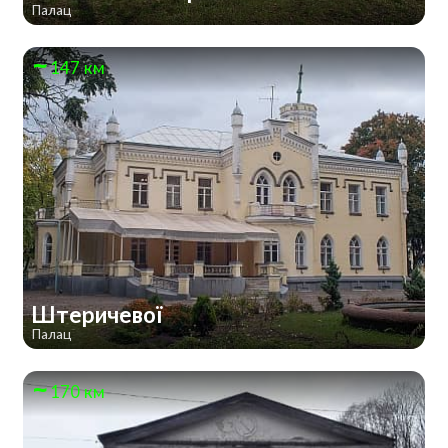
Палац
147 км
Штеричевої
Палац
170 км