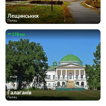
Лещинських
Палац
178 км
Галаганів
Палац