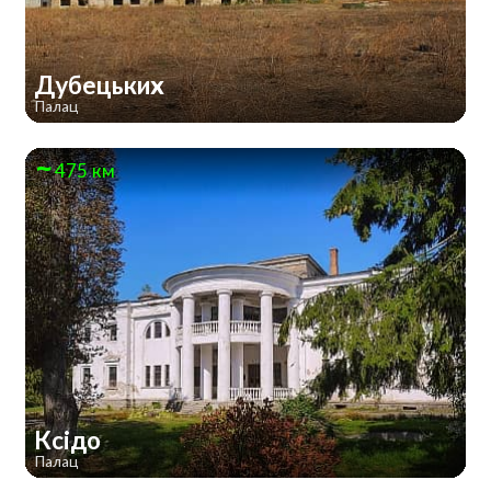
Дубецьких
Палац
475 км
Ксідо
Палац