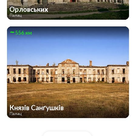
Орловських
Палац
556 км
Князів Санґушків
Палац