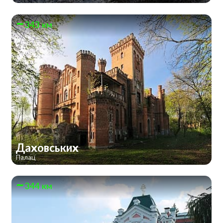
343 км
Даховських
Палац
344 км