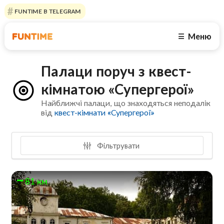
FUNTIME В TELEGRAM
Меню
☰
Палаци поруч з квест-
кімнатою «Супергерої»
Найближчі палаци, що знаходяться неподалік
від
квест-кімнати «Супергерої»
Фільтрувати
81 км