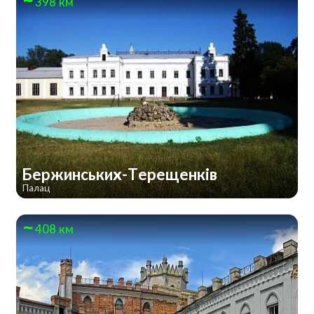
398 км
Бержинських-Терещенків
Палац
408 км