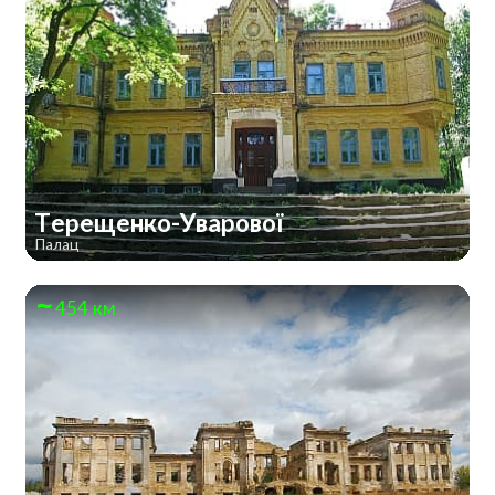
Терещенко-Уварової
Палац
454 км