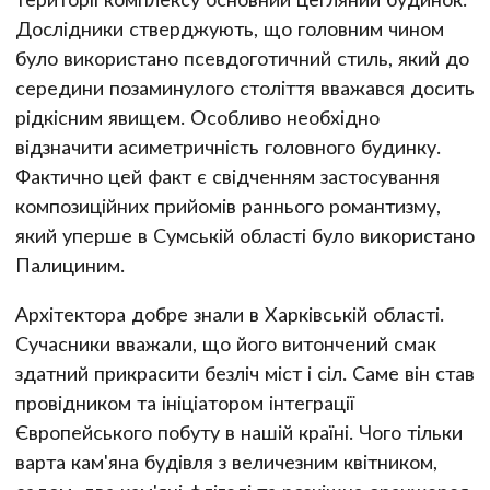
Дослідники стверджують, що головним чином
було використано псевдоготичний стиль, який до
середини позаминулого століття вважався досить
рідкісним явищем. Особливо необхідно
відзначити асиметричність головного будинку.
Фактично цей факт є свідченням застосування
композиційних прийомів раннього романтизму,
який уперше в Сумській області було використано
Палициним.
Архітектора добре знали в Харківській області.
Сучасники вважали, що його витончений смак
здатний прикрасити безліч міст і сіл. Саме він став
провідником та ініціатором інтеграції
Європейського побуту в нашій країні. Чого тільки
варта кам'яна будівля з величезним квітником,