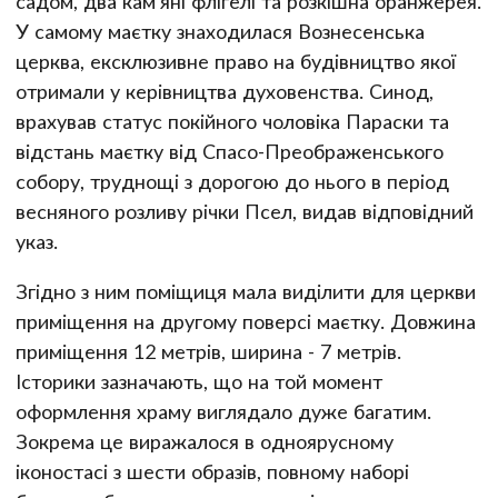
садом, два кам'яні флігелі та розкішна оранжерея.
У самому маєтку знаходилася Вознесенська
церква, ексклюзивне право на будівництво якої
отримали у керівництва духовенства. Синод,
врахував статус покійного чоловіка Параски та
відстань маєтку від Спасо-Преображенського
собору, труднощі з дорогою до нього в період
весняного розливу річки Псел, видав відповідний
указ.
Згідно з ним поміщиця мала виділити для церкви
приміщення на другому поверсі маєтку. Довжина
приміщення 12 метрів, ширина - 7 метрів.
Історики зазначають, що на той момент
оформлення храму виглядало дуже багатим.
Зокрема це виражалося в одноярусному
іконостасі з шести образів, повному наборі