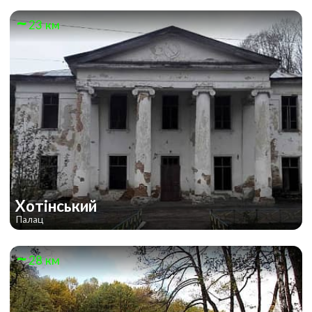
23 км
Хотінський
Палац
28 км