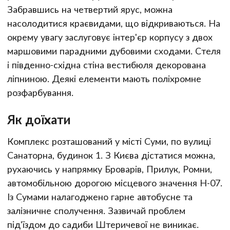
Забравшись на четвертий ярус, можна
насолодитися краєвидами, що відкриваються. На
окрему увагу заслуговує інтер'єр корпусу з двох
маршовими парадними дубовими сходами. Стеля
і південно-східна стіна вестибюля декорована
ліпниною. Деякі елементи мають поліхромне
розфарбування.
Як доїхати
Комплекс розташований у місті Суми, по вулиці
Санаторна, будинок 1. З Києва дістатися можна,
рухаючись у напрямку Броварів, Прилук, Ромни,
автомобільною дорогою місцевого значення Н-07.
Із Сумами налагоджено гарне автобусне та
залізничне сполучення. Зазвичай проблем
під'їздом до садиби Штеричевої не виникає.