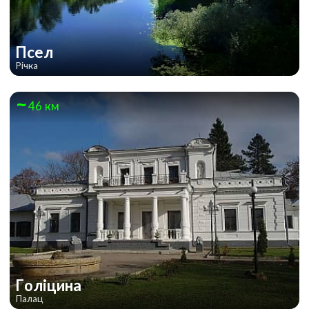
Псел
Річка
46 км
Голіцина
Палац