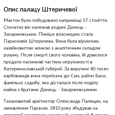
Опис палацу Штеричевої
Маєток було побудовано наприкінці 17 століття.
Спочатку він належав родині Донець -
Захаржевських. Пізніше власницею стала
Парасковія Штеричева. Вона була віруючою,
хазяйновитою жінкою з аналітичним складом
розуму. Після смерті свого чоловіка, їй довелося
продати пасинкові частину нерухомості в
Катеринославській губернії. За виручені 40 тисяч
карбованців вона переїхала до Сум, район Баси,
фамільну садибу, яка дісталася після поділу
майна з братами Донець - Захаржевськими.
Талановитий архітектор Олександр Палицин, на
замовлення Параски, 1810 року збудував на
території комплексу основний цегляний будинок.