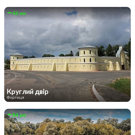
46 км
Круглий двір
Фортеця
84 км