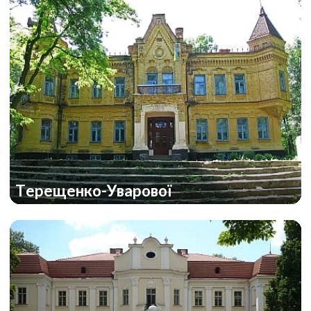
Терещенко-Уварової