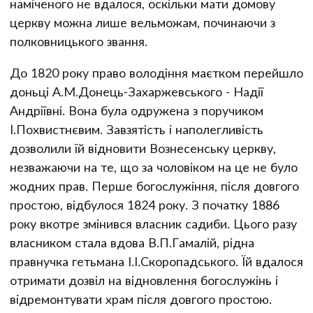
наміченого не вдалося, оскільки мати домову
церкву можна лише вельможам, починаючи з
полковницького звання.
До 1820 року право володіння маєтком перейшло
доньці А.М.Донець-Захаржевського - Надії
Андріївні. Вона була одружена з поручиком
І.Похвистнєвим. Завзятість і наполегливість
дозволили їй відновити Вознесенську церкву,
незважаючи на те, що за чоловіком на це не було
жодних прав. Перше богослужіння, після довгого
простою, відбулося 1824 року. З початку 1886
року вкотре змінився власник садиби. Цього разу
власником стала вдова В.П.Гамалій, рідна
правнучка гетьмана І.І.Скоропадського. Їй вдалося
отримати дозвіл на відновлення богослужінь і
відремонтувати храм після довгого простою.