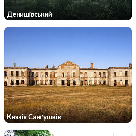
Денишівський
Князів Санґушків