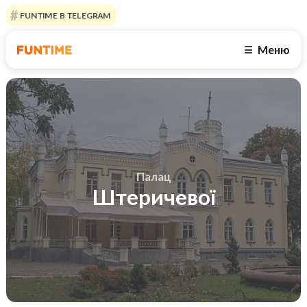
FUNTIME В TELEGRAM
Меню
☰
Палац
Штеричевої