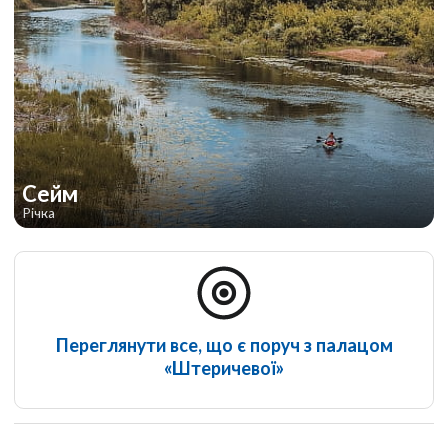
Сейм
Річка
Переглянути все, що є поруч з палацом
«Штеричевої»