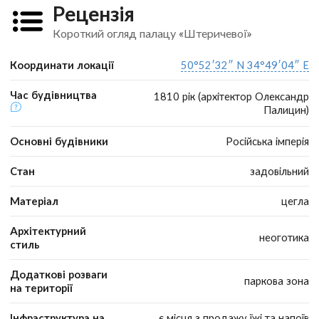
Рецензія
Короткий огляд палацу «Штеричевої»
Координати локації
50°52′32″ N 34°49′04″ E
Час будівництва
1810 рік (архітектор Олександр
Палицин)
Основні будівники
Російська імперія
Стан
задовільний
Матеріал
цегла
Архітектурний
неоготика
стиль
Додаткові розваги
паркова зона
на території
Інфраструктура на
є місця з продажу їжі та напоїв