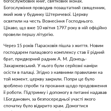
богослужбових книг, святкових іконах.
Богослужіння проводив позаштатний священник,
який жив у будинку Штеричевої. Церкву
освятили на честь Вознесіння Господнього.
Цікаво, що вже 10 квітня 1797 року в ній офіційно
провели першу літургію.
Через 15 років Парасковія пішла з життя. Новим
господарем палацового комплексу став її рідний
брат, придворний радник А. М. Донець-
Захаржевський. У нього були серйозні наміри
осісти в палаці. Згідно з наявними правилами на
той момент, церкву закрили. Попри це було
зроблено спроби та прохання щодо продовження
її роботи. Підтримку і допомогу в питанні надавав
І.Богданович, за безпосередньої участі якого
спочатку було відкрито храм. Домогтися