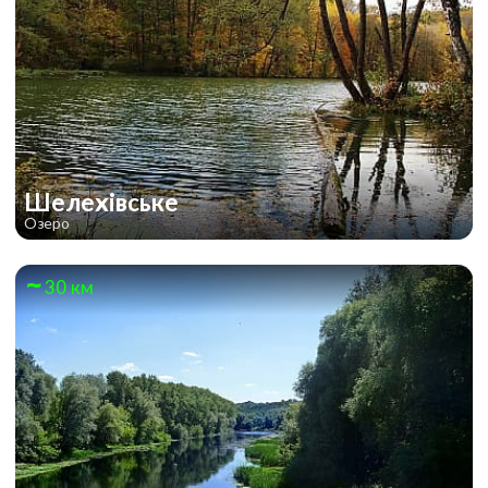
Шелехівське
Озеро
30 км