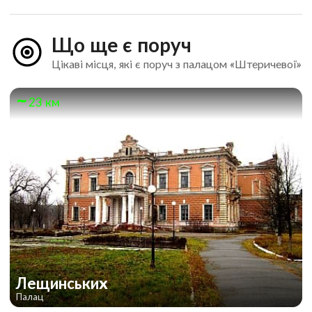
Що ще є поруч
Цікаві місця, які є поруч з палацом «Штеричевої»
23 км
Лещинських
Палац