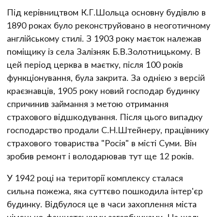
Під керівництвом К.Г.Шольца основну будівлю в
1890 роках було реконструйовано в неоготичному
англійському стилі. З 1903 року маєток належав
поміщику із села Залізняк Б.В.Золотницькому. В
цей період церква в маєтку, після 100 років
функціонування, була закрита. За однією з версій
краєзнавців, 1905 року новий господар будинку
спричинив займання з метою отримання
страхового відшкодування. Після цього випадку
господарство продали С.Н.Штейнеру, працівнику
страхового товариства "Росія" в місті Суми. Він
зробив ремонт і володарював тут ще 12 років.
У 1942 році на території комплексу сталася
сильна пожежа, яка суттєво пошкодила інтер'єр
будинку. Відбулося це в часи захоплення міста
німецько-фашистськими загарбниками. На жаль,