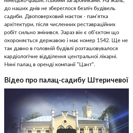
до наших днів не збереглося безліч будівель
садиби. Двоповерховий маєток - пам'ятка
архітектури, після численних реставраційних
робіт сильно змінився. Зараз він є об'єктом що
охороняється державою і має номер 1542. Ще не
так давно в головній будівлі розташовувалося
кардіологічне відділення центральної лікарні.
Нині палац в оренді компанії "Цант".
Відео про палац-садибу Штеричевої