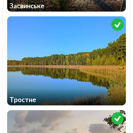
Засвинське
Тростне