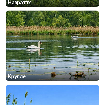
Навраття
Кругле