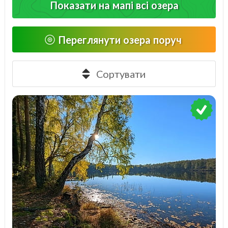
Показати на мапі всі озера
Зимою водойми пропонують природний
майданчик для ковзанки, можливість
Переглянути озера поруч
надводного лову, а для "моржів" купальний
сезон не закінчується і з приходом морозів.
Сортувати
Не менш важливу роль відіграє і розташування
озера. Дорога до гірського озера буває більш
цікава та мальовнича ніж сама локація. Вам
вдасться зробити пам'ятні знімки, відпочити,
організувати пікнік чи розбити табір для ночівлі.
Головне - не забудьте, що ви гості та потрібно
прибрати всі сліди вашого перебування на
локації. Ваше сміття - ваша відповідальність!