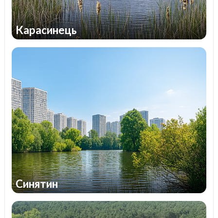
Карасинець
Синятин