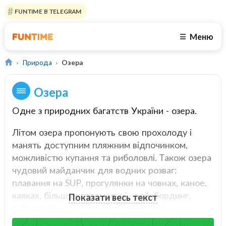
FUNTIME В TELEGRAM
Меню
☰
Природа
Озера
Озера
Одне з природних багатств України - озера.
Літом озера пропонують свою прохолоду і
манять доступним пляжним відпочинком,
можливістю купання та риболовлі. Також озера
чудовий майданчик для водних розваг:
плавання на SUP, прогулянки на човнах, каное,
каяках, більш екстремальні - вейкбординг,
Показати весь текст
вейксерфінг, віндсерфінг, кайсерфінг,
кайтбординг.