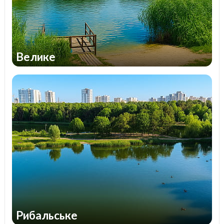
Велике
Рибальське