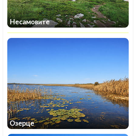
Несамовите
Озерце