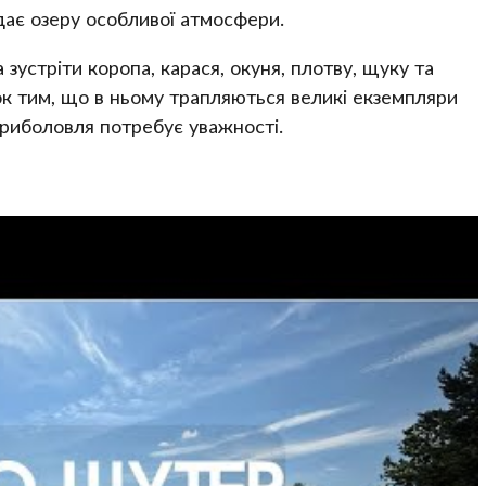
ає озеру особливої атмосфери.
 зустріти коропа, карася, окуня, плотву, щуку та
к тим, що в ньому трапляються великі екземпляри
 риболовля потребує уважності.