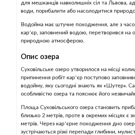
для мешканців навколишніх сіл та Львова, а
води, порибалити або насолодитися природ
Водойма має штучне походження, але з часо
кар’єр, заповнений водою, перетворився на 
природною атмосферою.
Опис озера
Суховільське озеро утворилося на місці кол
припинення робіт кар’єр поступово заповни
водойму, яку сьогодні знають як «Шутер». С
особливістю озера та пояснює його незвичай
Площа Суховільського озера становить приб
близько 2 метрів, проте в окремих місцях є з
метрів. Через кар’єрне походження дно озера
зустрічаються різкі перепади глибини, мулисті