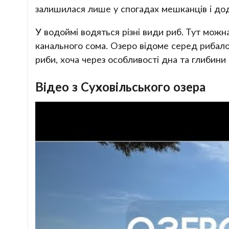
залишилася лише у спогадах мешканців і дод
У водоймі водяться різні види риб. Тут можна
канального сома. Озеро відоме серед рибало
риби, хоча через особливості дна та глибини
Відео з Суховільського озера