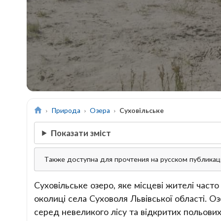
Природа
Озера
Суховільське
Показати зміст
Также доступна для прочтения на русском публика
Суховільське озеро, яке місцеві жителі час
околиці села Суховоля Львівської області. 
серед невеликого лісу та відкритих польови