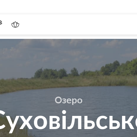
Озеро
Суховільськ