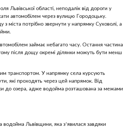
ля Львівської області, неподалік від дороги у
хати автомобілем через вулицю Городоцьку.
ду з міста потрібно звернути у напрямку Суховолі, а
ойми.
автомобілем займає небагато часу. Остання частина
тому після дощу окремі ділянки можуть бути менш
им транспортом. У напрямку села курсують
ути, які проходять через цей напрямок. Від
ки до озера, адже водойма розташована за межами
 водойма Львівщини, яка з’явилася завдяки