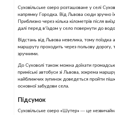
Суховільське озеро розташоване у селі Сухово
напрямку Городка. Від Львова сюди зручно ї
Приблизно через кілька кілометрів після виїз
далі перед в’їздом у село повернути до вод
Відстань від Львова невелика, тому поїздка 
маршруту проходить через польову дорогу, 
зручними.
До Суховолі також можна доїхати громадськ
приміські автобуси зі Львова, зокрема маршр
найближчих зупинок доведеться пройти піш
основної забудови села.
Підсумок
Суховільське озеро «Шутер» — це незвичайна