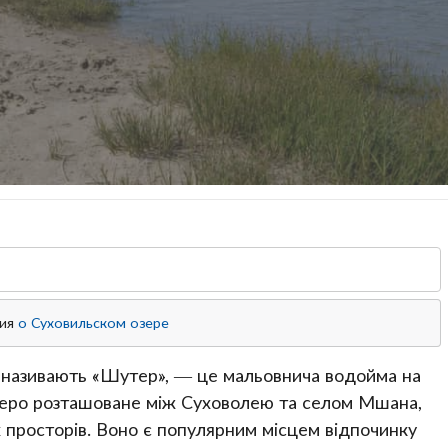
ция
о Суховильском озере
то називають «Шутер», — це мальовнича водойма на
Озеро розташоване між Суховолею та селом Мшана,
х просторів. Воно є популярним місцем відпочинку