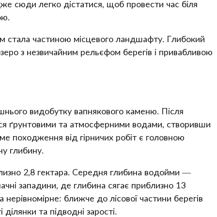
дже сюди легко дістатися, щоб провести час біля
ою.
м стала частиною місцевого ландшафту. Глибокий
озеро з незвичайним рельєфом берегів і привабливою
ишнього видобутку вапнякового каменю. Після
вся ґрунтовими та атмосферними водами, створивши
аме походження від гірничих робіт є головною
ну глибину.
лизно 2,8 гектара. Середня глибина водойми —
начні западини, де глибина сягає приблизно 13
 нерівномірне: ближче до лісової частини берегів
 ділянки та підводні зарості.