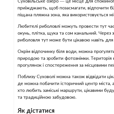
Суховільське озеро — це місце для спокійно
приїжджають, щоб позасмагати, відпочити біл
піщана пляжна зона, яка використовується 
Любителі риболовлі можуть провести тут час
окунь, плітка, щука та сом канальний. Через
риболовля тут може бути цікавою навіть для
Окрім відпочинку біля води, можна прогулят
природою та зробити фотознімки. Територія
прогулянок і спостереження за місцевими пе
Поблизу Суховолі можна також відвідати цік
де можна побачити історичний центр міста, ар
хто любить заміські маршрути, цікавими буд
та традиційною забудовою.
Як дістатися