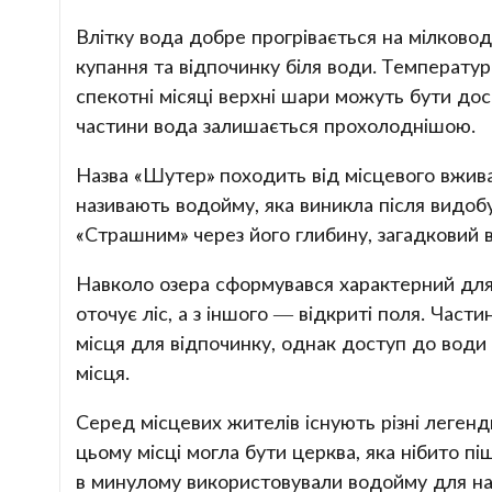
Влітку вода добре прогрівається на мілково
купання та відпочинку біля води. Температур
спекотні місяці верхні шари можуть бути дос
частини вода залишається прохолоднішою.
Назва «Шутер» походить від місцевого вжив
називають водойму, яка виникла після видоб
«Страшним» через його глибину, загадковий ви
Навколо озера сформувався характерний для 
оточує ліс, а з іншого — відкриті поля. Части
місця для відпочинку, однак доступ до води 
місця.
Серед місцевих жителів існують різні легенд
цьому місці могла бути церква, яка нібито піш
в минулому використовували водойму для нав