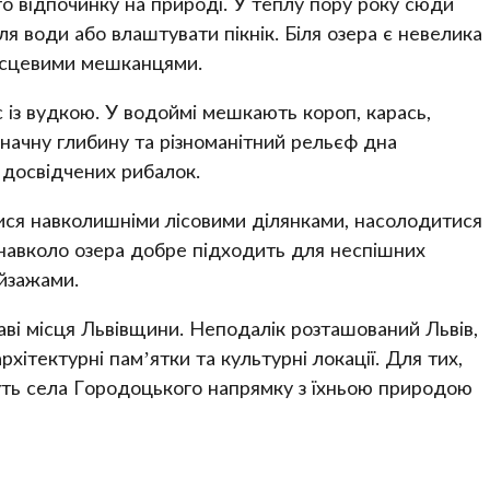
го відпочинку на природі. У теплу пору року сюди
я води або влаштувати пікнік. Біля озера є невелика
місцевими мешканцями.
 із вудкою. У водоймі мешкають короп, карась,
 значну глибину та різноманітний рельєф дна
 досвідчених рибалок.
ися навколишніми лісовими ділянками, насолодитися
 навколо озера добре підходить для неспішних
йзажами.
аві місця Львівщини. Неподалік розташований Львів,
хітектурні пам’ятки та культурні локації. Для тих,
уть села Городоцького напрямку з їхньою природою