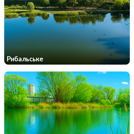
Рибальське