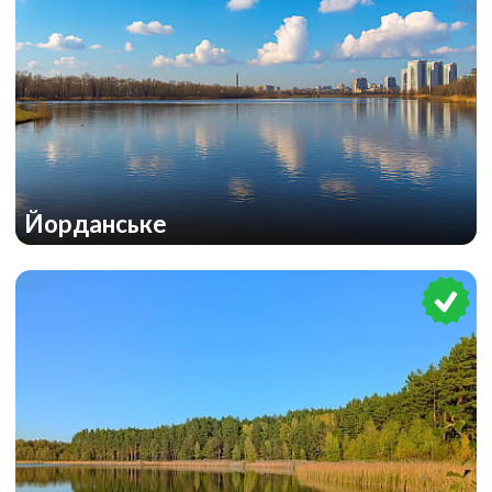
Йорданське