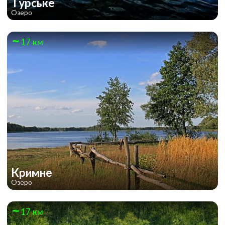
Турське
Озеро
17 км
Кримне
Озеро
17 км