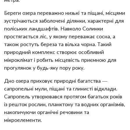
Береги озера переважно низькі та піщані, місцями
зустрічаються заболочені ділянки, характерні для
поліських ландшафтів. Навколо Солинки
простягається ліс, у якому переважає сосна, а
також ростуть береза та вільха чорна. Такий
природний комплекс створює особливий
мікроклімат і робить місцевість приємною для
прогулянок у будь-яку пору року.
Дно озера приховує природні багатства —
сапропельні мули, піщані та глинисті відклади.
Сапропель утворювався протягом багатьох років
із решток рослин, планктону та водних організмів,
накопичуючи органічні речовини та
мікроелементи.