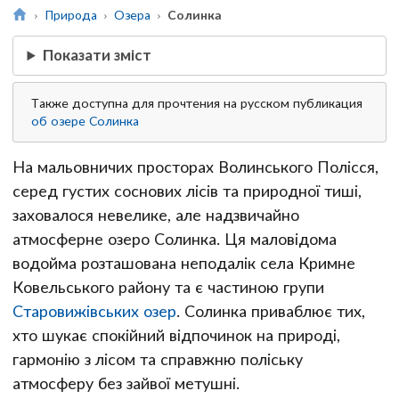
Природа
Озера
Солинка
Показати зміст
Также доступна для прочтения на русском публикация
об озере Солинка
На мальовничих просторах Волинського Полісся,
серед густих соснових лісів та природної тиші,
заховалося невелике, але надзвичайно
атмосферне озеро Солинка. Ця маловідома
водойма розташована неподалік села Кримне
Ковельського району та є частиною групи
Старовижівських озер
. Солинка приваблює тих,
хто шукає спокійний відпочинок на природі,
гармонію з лісом та справжню поліську
атмосферу без зайвої метушні.