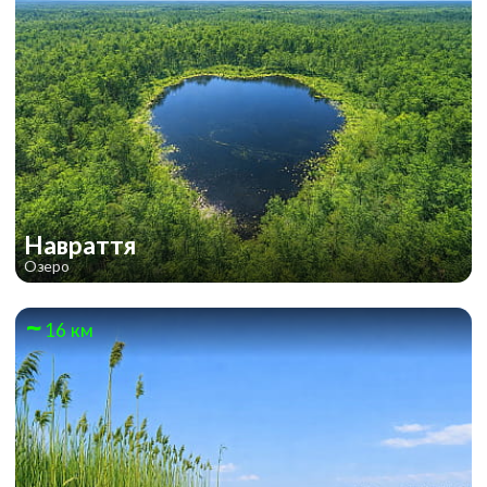
Навраття
Озеро
16 км