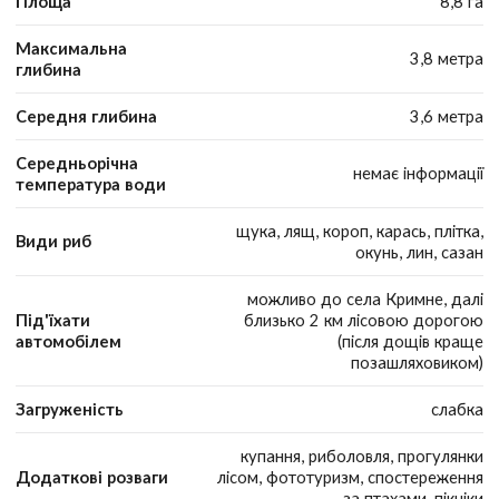
Площа
8,8 га
Максимальна
3,8 метра
глибина
Середня глибина
3,6 метра
Середньорічна
немає інформації
температура води
щука, лящ, короп, карась, плітка,
Види риб
окунь, лин, сазан
можливо до села Кримне, далі
Під'їхати
близько 2 км лісовою дорогою
автомобілем
(після дощів краще
позашляховиком)
Загруженість
слабка
купання, риболовля, прогулянки
Додаткові розваги
лісом, фототуризм, спостереження
за птахами, пікніки