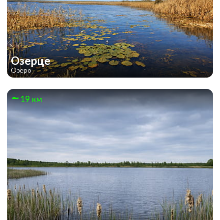
Озерце
Озеро
19 км