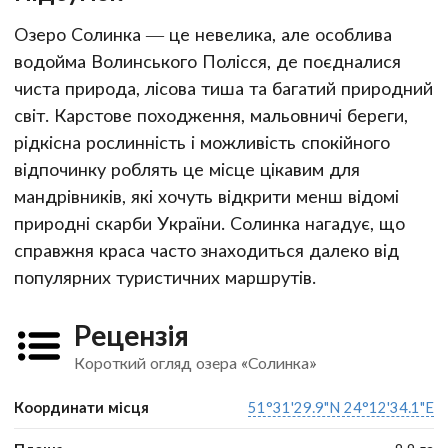
Озеро Солинка — це невелика, але особлива
водойма Волинського Полісся, де поєдналися
чиста природа, лісова тиша та багатий природний
світ. Карстове походження, мальовничі береги,
рідкісна рослинність і можливість спокійного
відпочинку роблять це місце цікавим для
мандрівників, які хочуть відкрити менш відомі
природні скарби України. Солинка нагадує, що
справжня краса часто знаходиться далеко від
популярних туристичних маршрутів.
Рецензія
Короткий огляд озера «Солинка»
Координати місця
51°31'29.9"N 24°12'34.1"E