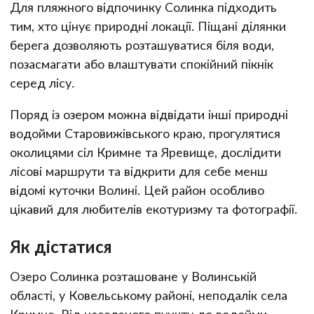
Для пляжного відпочинку Солинка підходить
тим, хто цінує природні локації. Піщані ділянки
берега дозволяють розташуватися біля води,
позасмагати або влаштувати спокійний пікнік
серед лісу.
Поряд із озером можна відвідати інші природні
водойми Старовижівського краю, прогулятися
околицями сіл Кримне та Яревище, дослідити
лісові маршрути та відкрити для себе менш
відомі куточки Волині. Цей район особливо
цікавий для любителів екотуризму та фотографії.
Як дістатися
Озеро Солинка розташоване у Волинській
області, у Ковельському районі, неподалік села
Кримне. Від населеного пункту до водойми