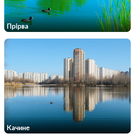
Прірва
Качине