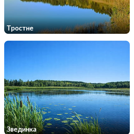
Тростне
Звединка