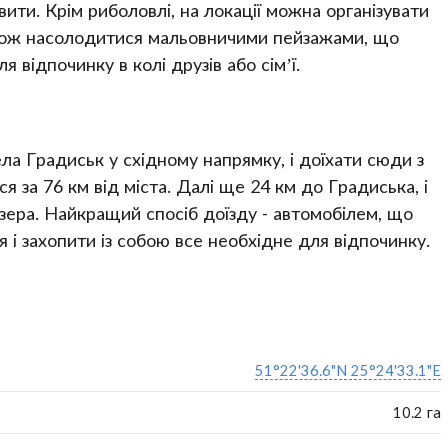
ити. Крім риболовлі, на локації можна організувати
 також насолодитися мальовничими пейзажами, що
 відпочинку в колі друзів або сім’ї.
ла Градиськ у східному напрямку, і доїхати сюди з
 за 76 км від міста. Далі ще 24 км до Градиська, і
зера. Найкращий спосіб доїзду - автомобілем, що
 і захопити із собою все необхідне для відпочинку.
51°22'36.6"N 25°24'33.1"E
10.2 га