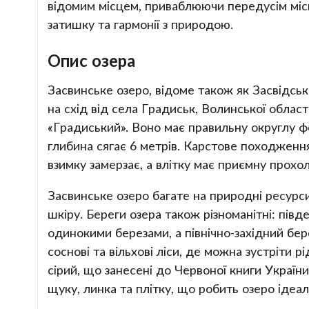
відомим місцем, приваблюючи передусім міс
затишку та гармонії з природою.
Опис озера
Засвинське озеро, відоме також як Засвідськ
на схід від села Градиськ, Волинської облас
«Градиський». Воно має правильну округлу ф
глибина сягає 6 метрів. Карстове походженн
взимку замерзає, а влітку має приємну прохо
Засвинське озеро багате на природні ресурси
шкіру. Береги озера також різноманітні: пів
одинокими березами, а північно-західний бе
соснові та вільхові ліси, де можна зустріти р
сірий, що занесені до Червоної книги Україн
щуку, линка та плітку, що робить озеро ідеа