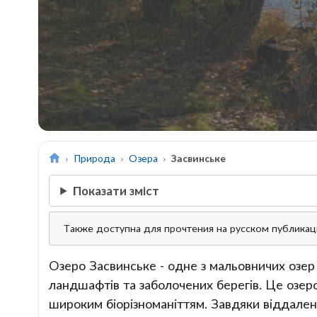
Природа
Озера
Засвинське
Показати зміст
Также доступна для прочтения на русском публика
Озеро Засвинське - одне з мальовничих озер
ландшафтів та заболочених берегів. Це озер
широким біорізноманіттям. Завдяки віддалено