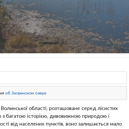
ция
об
Засвинском
озере
 Волинської області, розташоване серед лісистих
о з багатою історією, дивовижною природою і
сті від населених пунктів, воно залишається мало