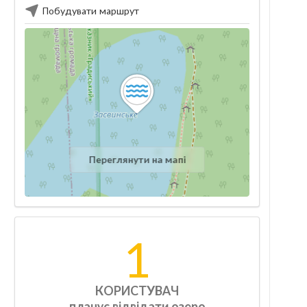
Побудувати маршрут
Переглянути на мапі
1
КОРИСТУВАЧ
планує відвідати озеро