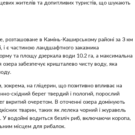
цевих жителів та допитливих туристів, що шукають
е, розташоване в Камінь-Каширському районі за 3 км
ті, і є частиною ландшафтного заказника
орму та площу дзеркала води 10.2 га, а максимальна
я озера забезпечує кришталево чисту воду, яка
лоду.
, зокрема, на гліцерин, що позитивно впливає на
денно-східний берег твердий і пологий, порослий
рег вкритий очеретом. В оточенні озера домінують
ідкісних тварин, таких як лелека чорний і журавель
и. У водоймі водиться безліч риб, включаючи коропа,
льним місцем для рибалок.