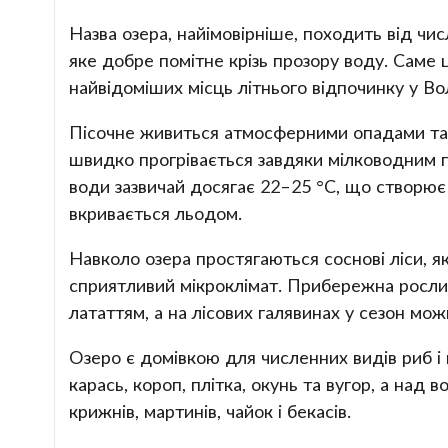
Назва озера, найімовірніше, походить від чи
яке добре помітне крізь прозору воду. Саме 
найвідоміших місць літнього відпочинку у Вол
Пісочне живиться атмосферними опадами та 
швидко прогрівається завдяки мілководним 
води зазвичай досягає 22–25 °C, що створює
вкривається льодом.
Навколо озера простягаються соснові ліси, я
сприятливий мікроклімат. Прибережна росли
лататтям, а на лісових галявинах у сезон мож
Озеро є домівкою для численних видів риб і
карась, короп, плітка, окунь та вугор, а над
крижнів, мартинів, чайок і бекасів.