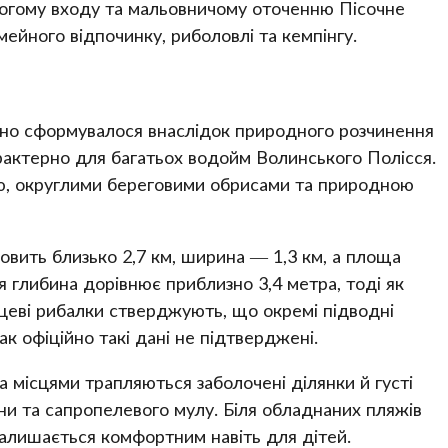
логому входу та мальовничому оточенню Пісочне
мейного відпочинку, риболовлі та кемпінгу.
но сформувалося внаслідок природного розчинення
рактерно для багатьох водойм Волинського Полісся.
ю, округлими береговими обрисами та природною
овить близько 2,7 км, ширина — 1,3 км, а площа
я глибина дорівнює приблизно 3,4 метра, тоді як
цеві рибалки стверджують, що окремі підводні
к офіційно такі дані не підтверджені.
а місцями трапляються заболочені ділянки й густі
ини та сапропелевого мулу. Біля обладнаних пляжів
залишається комфортним навіть для дітей.