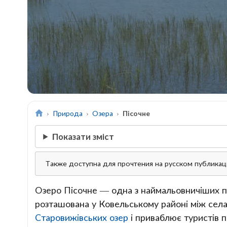
Природа
Озера
Пісочне
Показати зміст
Также доступна для прочтения на русском публика
Озеро Пісочне — одна з наймальовничіших 
розташована у Ковельському районі між сел
Старовижівських озер
і приваблює туристів 