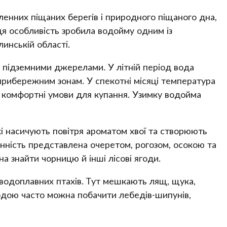
сленних піщаних берегів і природного піщаного дна,
ця особливість зробила водойму одним із
инській області.
підземними джерелами. У літній період вода
прибережним зонам. У спекотні місяці температура
 комфортні умови для купання. Узимку водойма
кі насичують повітря ароматом хвої та створюють
нність представлена очеретом, рогозом, осокою та
на знайти чорницю й інші лісові ягоди.
 водоплавних птахів. Тут мешкають лящ, щука,
 водою часто можна побачити лебедів-шипунів,