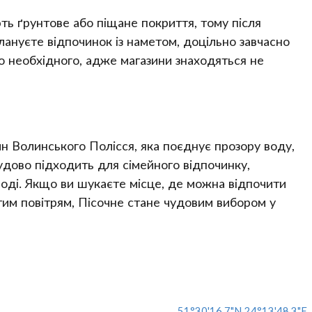
ють ґрунтове або піщане покриття, тому після
ануєте відпочинок із наметом, доцільно завчасно
го необхідного, адже магазини знаходяться не
 Волинського Полісся, яка поєднує прозору воду,
чудово підходить для сімейного відпочинку,
 воді. Якщо ви шукаєте місце, де можна відпочити
им повітрям, Пісочне стане чудовим вибором у
51°30'16.7"N 24°13'48.3"E