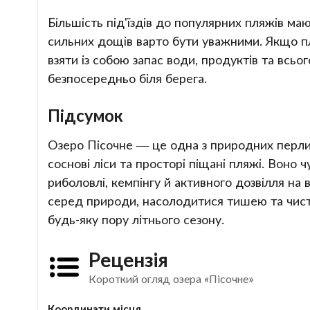
Більшість під'їздів до популярних пляжів ма
сильних дощів варто бути уважними. Якщо пл
взяти із собою запас води, продуктів та всьо
безпосередньо біля берега.
Підсумок
Озеро Пісочне — це одна з природних перлин
соснові ліси та просторі піщані пляжі. Воно 
риболовлі, кемпінгу й активного дозвілля на
серед природи, насолодитися тишею та чист
будь-яку пору літнього сезону.
Рецензія
Короткий огляд озера «Пісочне»
Координати місця