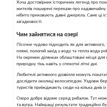
Хоча достовірних історичних легенд про пох
жителів поширені перекази про надзвичайну п
нібито приховують давні джерела. Саме ці і
загадковості.
Чим зайнятися на озері
Пісочне чудово підходить як для активного, 
пляжі, пологий захід у воду та тепла вода ро
На окремих ділянках облаштовані місця для 
природну тінь навіть у спекотні літні дні.
Любителі активного дозвілля можуть покатат
дослідити околиці велосипедом. Уздовж бере
туристів приїжджають сюди на кілька днів і
Озеро добре відоме серед рибалок. Тут можна
та вугра. Найкращі результати традиційно був