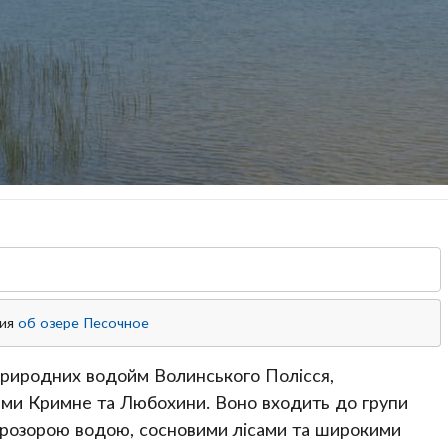
ция
об озере Песочное
природних водойм Волинського Полісся,
ами Кримне та Любохини. Воно входить до групи
прозорою водою, сосновими лісами та широкими