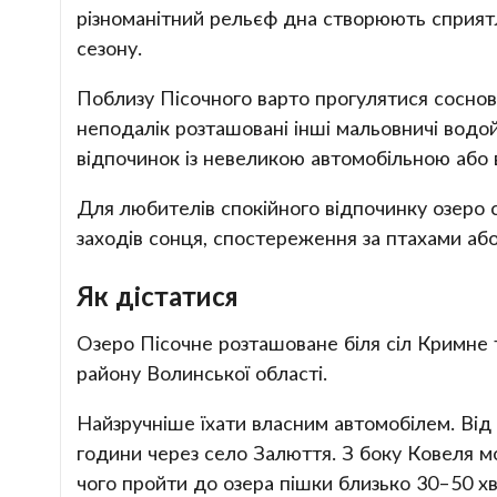
різноманітний рельєф дна створюють сприятл
сезону.
Поблизу Пісочного варто прогулятися сосновим
неподалік розташовані інші мальовничі вод
відпочинок із невеликою автомобільною аб
Для любителів спокійного відпочинку озеро 
заходів сонця, спостереження за птахами аб
Як дістатися
Озеро Пісочне розташоване біля сіл Кримне
району Волинської області.
Найзручніше їхати власним автомобілем. Від
години через село Залюття. З боку Ковеля м
чого пройти до озера пішки близько 30–50 х