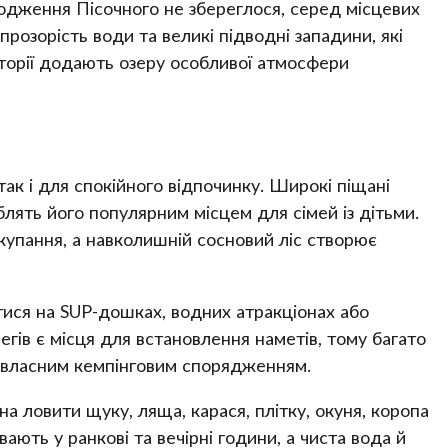
одження Пісочного не збереглося, серед місцевих
розорість води та великі підводні западини, які
сторії додають озеру особливої атмосфери
так і для спокійного відпочинку. Широкі піщані
блять його популярним місцем для сімей із дітьми.
купання, а навколишній сосновий ліс створює
ися на SUP-дошках, водних атракціонах або
гів є місця для встановлення наметів, тому багато
з власним кемпінговим спорядженням.
 ловити щуку, ляща, карася, плітку, окуня, коропа
ають у ранкові та вечірні години, а чиста вода й