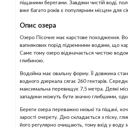
піщаними берегами. Завдяки чистій воді, по
вже багато років є популярним місцем для сі
Опис озера
Озеро Пісочне має карстове походження. Во
вапнякових порід підземними водами, що ха
Саме тому озеро відзначається чистою водо
глибиною.
Водойма має овальну форму. Її довжина стан
водного дзеркала сягає 260 гектарів. Середн
максимальна перевищує 7,5 метра. Деякі міс
западини можуть бути значно глибшими, одна
Береги озера переважно низькі та піщані, хоч
зарості очерету. Дно складається з піску, гл
його регулярно очищають, тому вхід у воду 