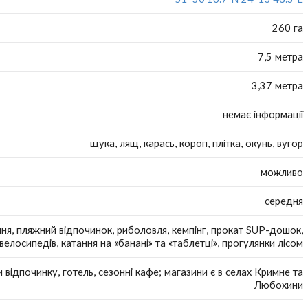
260 га
7,5 метра
3,37 метра
немає інформації
щука, лящ, карась, короп, плітка, окунь, вугор
можливо
середня
ня, пляжний відпочинок, риболовля, кемпінг, прокат SUP-дошок,
велосипедів, катання на «банані» та «таблетці», прогулянки лісом
 відпочинку, готель, сезонні кафе; магазини є в селах Кримне та
Любохини