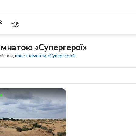
кімнатою «Супергерої»
лік від
квест-кімнати «Супергерої»
м