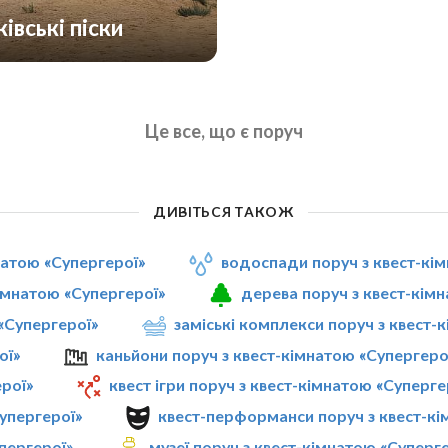
івські піски
Це все, що є поруч
ДИВІТЬСЯ ТАКОЖ
натою «Супергерої»
водоспади поруч з квест-кі
імнатою «Супергерої»
дерева поруч з квест-кім
 «Супергерої»
заміські комплекси поруч з квест-
ої»
каньйони поруч з квест-кімнатою «Супергеро
ерої»
квест ігри поруч з квест-кімнатою «Суперге
Супергерої»
квест-перформанси поруч з квест-кі
пергерої»
музеї поруч з квест-кімнатою «Суперг