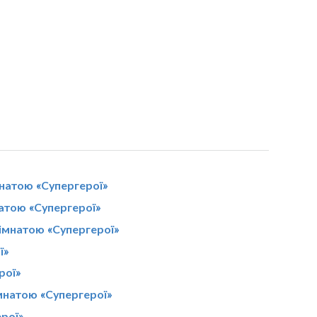
мнатою «Супергерої»
натою «Супергерої»
кімнатою «Супергерої»
ї»
рої»
мнатою «Супергерої»
ерої»