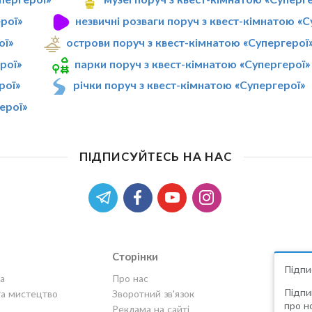
рої»
незвичні розваги поруч з квест-кімнатою «С
ої»
острови поруч з квест-кімнатою «Супергерої
рої»
парки поруч з квест-кімнатою «Супергерої»
рої»
річки поруч з квест-кімнатою «Супергерої»
ерої»
ПІДПИСУЙТЕСЬ НА НАС
Сторінки
Підпи
а
Про нас
Підпи
та мистецтво
Зворотний зв'язок
про но
Реклама на сайті