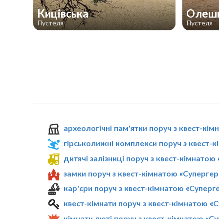
Кицівська
Олешк
Пустеля
Пустеля
археологічні пам'ятки поруч з квест-кім
гірськолижні комплекси поруч з квест-к
дитячі залізниці поруч з квест-кімнатою
замки поруч з квест-кімнатою «Супергер
кар'єри поруч з квест-кімнатою «Суперг
квест-кімнати поруч з квест-кімнатою «
кімнати люті поруч з квест-кімнатою «Су