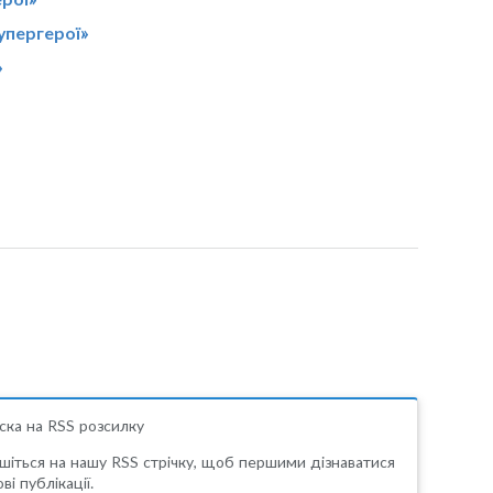
упергерої»
»
ска на RSS розсилку
шіться на нашу RSS стрічку, щоб першими дізнаватися
ві публікації.