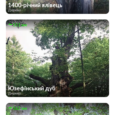
1400-річний ялівець
Дерево
551 км
Юзефінський дуб
Дерево
562 км