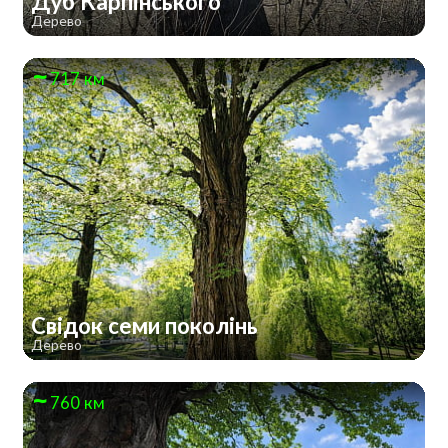
Дуб Карпінського
Дерево
717 км
Свідок семи поколінь
Дерево
760 км