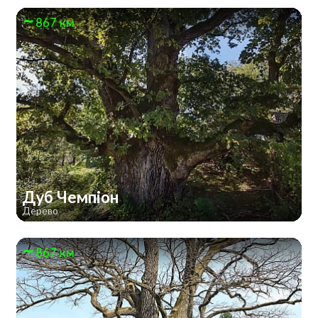
867 км
Дуб Чемпіон
Дерево
867 км