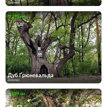
Дерево
290 км
Дуб Ґрюневальда
Дерево
299 км