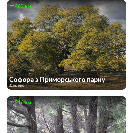
463 км
Софора з Приморського парку
Дерево
516 км