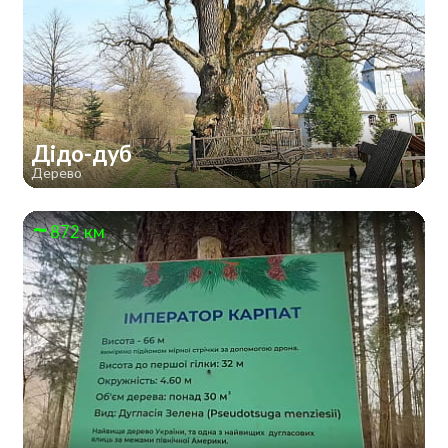
Дідо-дуб
Дерево
872 км