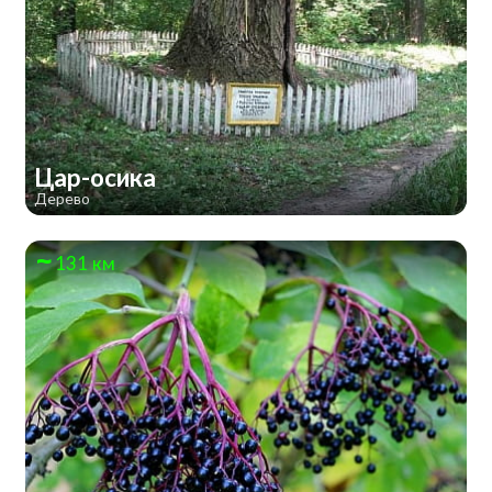
Цар-осика
Дерево
131 км