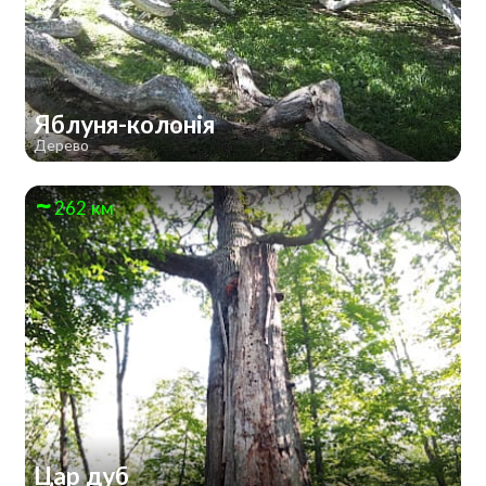
Яблуня-колонія
Дерево
262 км
Цар дуб