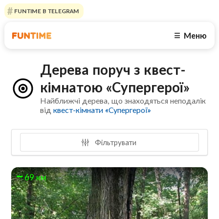
FUNTIME В TELEGRAM
Меню
☰
Дерева поруч з квест-
кімнатою «Супергерої»
Найближчі дерева, що знаходяться неподалік
від
квест-кімнати «Супергерої»
Фільтрувати
69 км