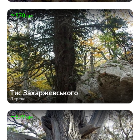
570 км
Тис Захаржевського
Дерево
579 км