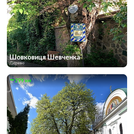
Шовковиця Шевченка
Дерево
299 км