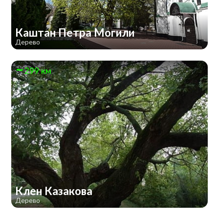
Каштан Петра Могили
Дерево
299 км
Клен Казакова
Дерево