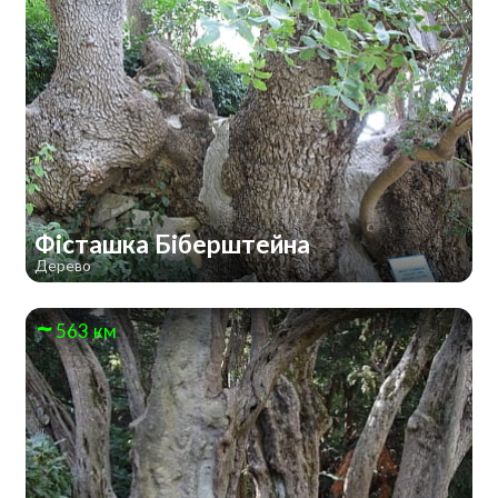
Фісташка Біберштейна
Дерево
563 км