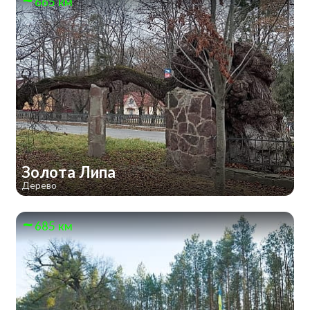
665 км
Золота Липа
Дерево
685 км