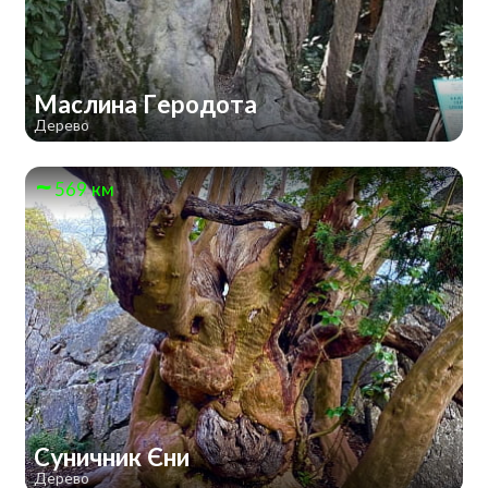
Маслина Геродота
Дерево
569 км
Суничник Єни
Дерево