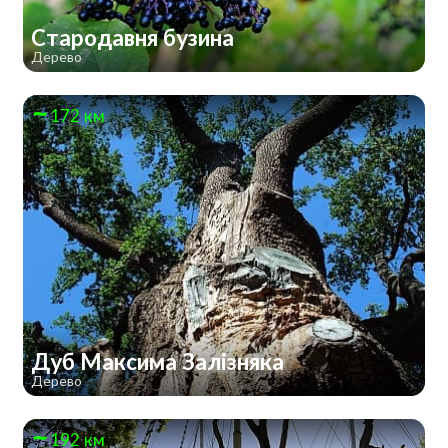
Стародавня бузина
Дерево
172 км
Дуб Максима Залізняка
Дерево
192 км