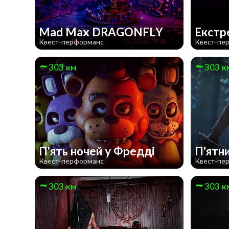
Mad Max DRAGONFLY
Екстр
Квест-перформанс
Квест-пе
303 км
303 к
П'ять ночей у Фредді
П'ятн
Квест-перформанс
Квест-пе
303 км
303 к