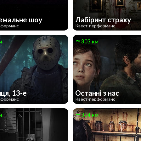
емальне шоу
Лабіринт страху
рформанс
Квест-перформанс
м
303 км
иця, 13-е
Останні з нас
рформанс
Квест-перформанс
м
304 км