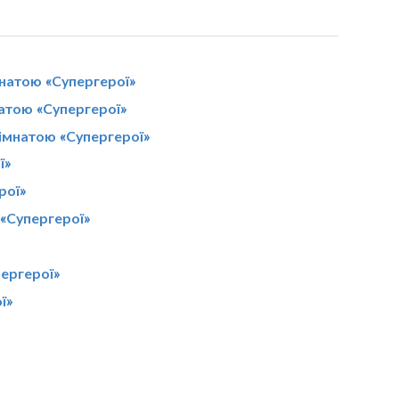
мнатою «Супергерої»
натою «Супергерої»
кімнатою «Супергерої»
ї»
рої»
 «Супергерої»
пергерої»
ї»