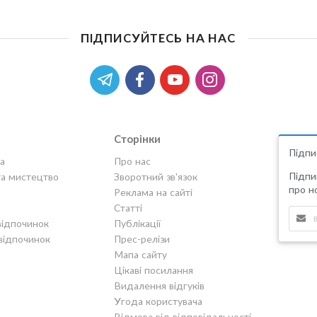
ПІДПИСУЙТЕСЬ НА НАС
Сторінки
Підпи
а
Про нас
Підпи
та мистецтво
Зворотний зв'язок
про но
Реклама на сайті
Статті
відпочинок
Публікації
відпочинок
Прес-релізи
Мапа сайту
Цікаві посилання
Видалення відгуків
Угода користувача
Відмова від відповідальності