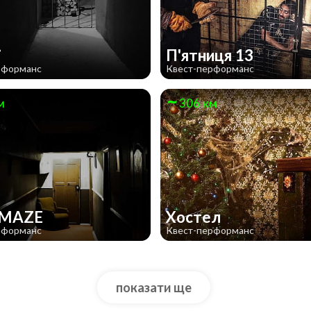
і
П'ятниця 13
рформанс
Квест-перформанс
м
306 км
l MAZE
Хостел
рформанс
Квест-перформанс
показати ще