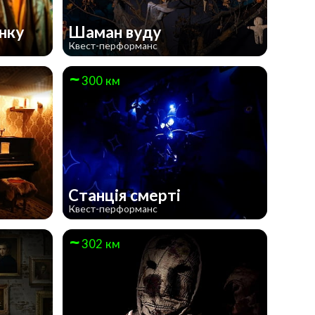
анку
Шаман вуду
Квест-перформанс
300 км
Станція смерті
Квест-перформанс
302 км