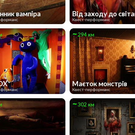
ник вампіра
Від заходу до світ
рформанс
Квест-перформанс
м
294 км
OX
Маєток монстрів
рформанс
Квест-перформанс
м
302 км