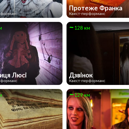
Протеже Франка
рформанс
Квест-перформанс
м
128 км
иця Люсі
Дзвінок
рформанс
Квест-перформанс
м
129 км