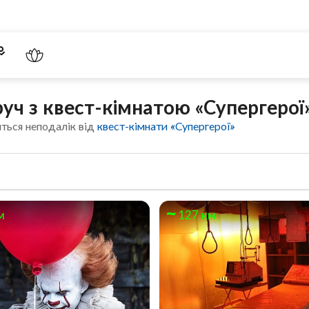
уч з квест-кімнатою «Супергерої
ться неподалік від
квест-кімнати «Супергерої»
м
127 км