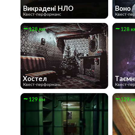
Викрадені НЛО
Воно
Квест-перформанс
Квест-пе
128 км
128 к
Хостел
Таємн
Квест-перформанс
Квест-пе
129 км
129 к