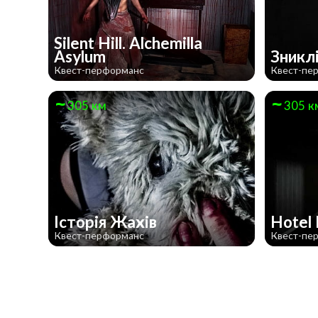
Silent Hill. Alchemilla
Asylum
Зникл
Квест-перформанс
Квест-пе
305 км
305 к
Історія Жахів
Hote
Квест-перформанс
Квест-пе