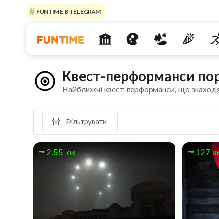
FUNTIME В TELEGRAM
Квест-перформанси пор
Найближчі квест-перформанси, що знаходя
Фільтрувати
2.55 км
127 к