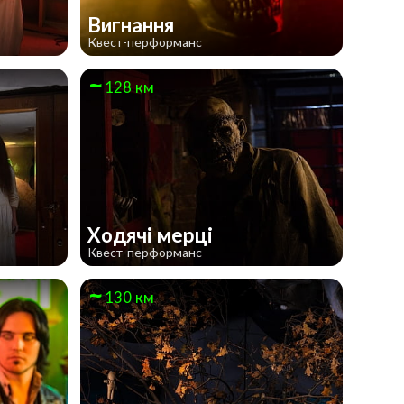
Вигнання
Квест-перформанс
128 км
Ходячі мерці
Квест-перформанс
130 км