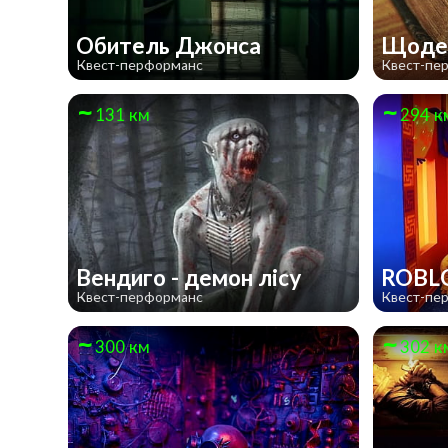
Обитель Джонса
Щоден
Квест-перформанс
Квест-пе
131 км
294 к
Вендиго - демон лісу
ROBL
Квест-перформанс
Квест-пе
300 км
302 к