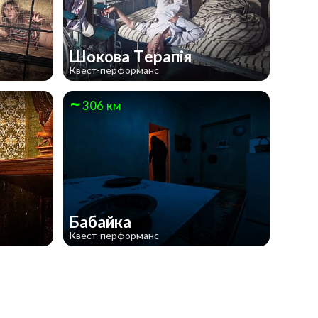
Шокова Терапія
Квест-перформанс
306 км
Бабайка
Квест-перформанс