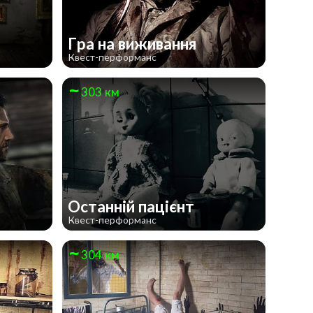
Гра на виживання
Квест-перформанс
303 км
Останній пацієнт
Квест-перформанс
304 км