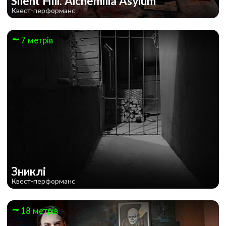
Silent Hill. Alchemilla Asylum
Квест-перформанс
7 метрів
Зниклі
Квест-перформанс
18 метрів