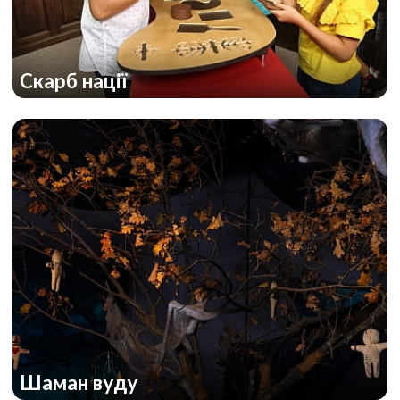
Скарб нації
Шаман вуду