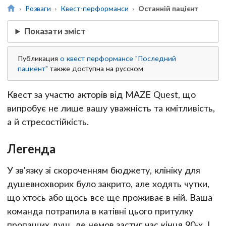
Розваги
Квест-перформанси
Останній пацієнт
Показати зміст
Публикация
о квест перформансе "Последний
пациент"
также доступна на русском
Квест за участю акторів від MAZE Quest, що
випробує не лише вашу уважність та кмітливість,
а й стресостійкість.
Легенда
У зв'язку зі скороченням бюджету, клініку для
душевнохворих було закрито, але ходять чутки,
що хтось або щось все ще проживає в ній. Ваша
команда потрапила в катівні цього притулку
пропащих душ, де немов застиг час кінця 90-х. І