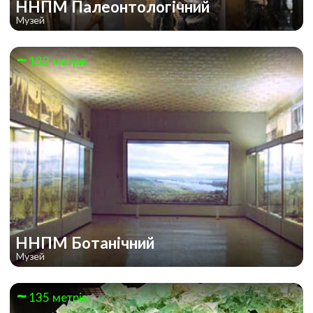
ННПМ Палеонтологічний
Музей
132 метри
ННПМ Ботанічний
Музей
135 метрів