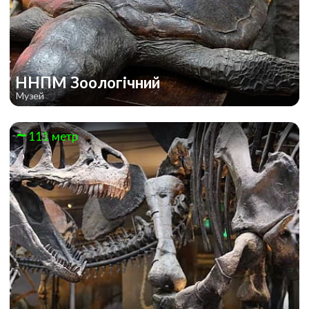
ННПМ Зоологічний
Музей
111 метр