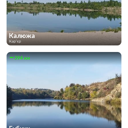
Калюжа
Кар'єр
394 км