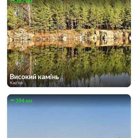
392 км
Високий камінь
Кар'єр
394 км