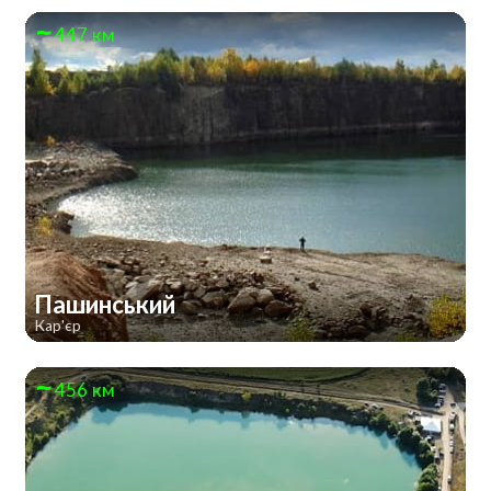
447 км
Пашинський
Кар'єр
456 км