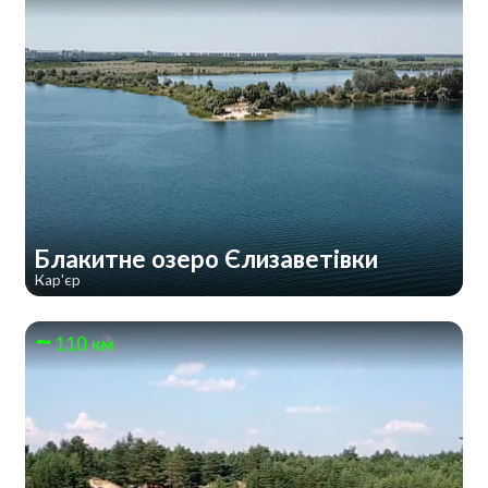
Блакитне озеро Єлизаветівки
Кар'єр
110 км