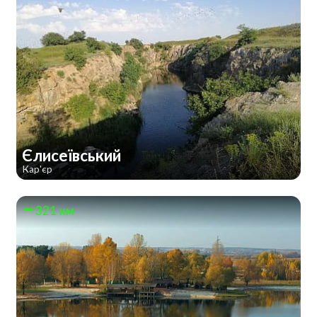
Єлисеївський
Кар'єр
321 км