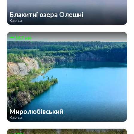
Блакитні озера Олешні
Кар'єр
367 км
Миролюбівський
Кар'єр