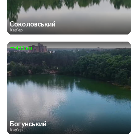
Соколовський
Кар'єр
431 км
Богунський
Кар'єр