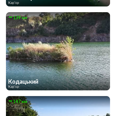
Кар'єр
139 км
Кодацький
Кар'єр
147 км