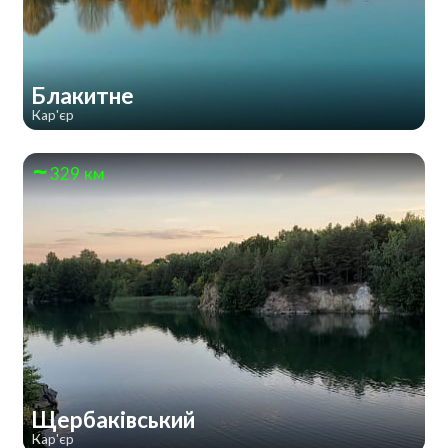
Блакитне
Кар'єр
329 км
Щербаківський
Кар'єр