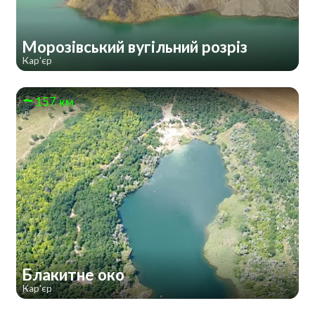
Морозівський вугільний розріз
Кар'єр
157 км
Блакитне око
Кар'єр