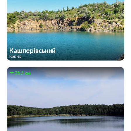
Кашперівський
Кар'єр
357 км