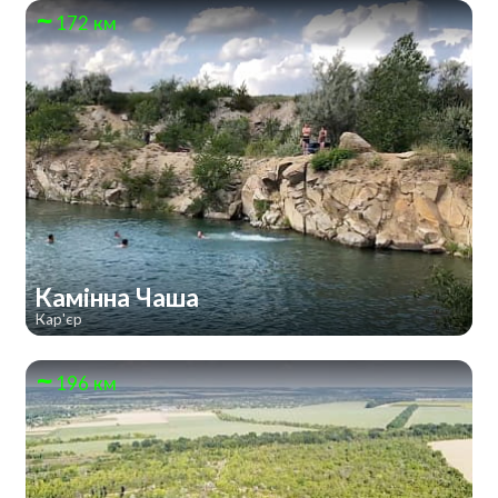
172 км
Камінна Чаша
Кар'єр
196 км