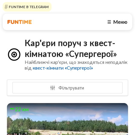
FUNTIME В TELEGRAM
Меню
☰
Кар'єри поруч з квест-
кімнатою «Супергерої»
Найближчі кар'єри, що знаходяться неподалік
від
квест-кімнати «Супергерої»
Фільтрувати
22 км