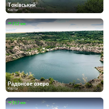
Токівський
Кар'єр
312 км
Радонове озеро
Кар'єр
317 км