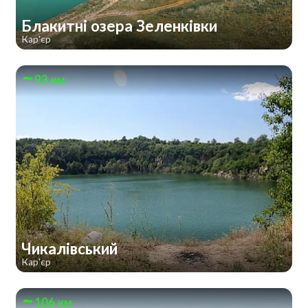
Блакитні озера Зеленківки
Кар'єр
93 км
Чикалівський
Кар'єр
106 км