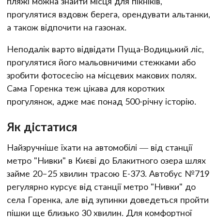
пляжі можна знайти місця для пікніків,
прогулятися вздовж берега, орендувати альтанки,
а також відпочити на газонах.
Неподалік варто відвідати Пуща-Водицький ліс,
прогулятися його мальовничими стежками або
зробити фотосесію на місцевих макових полях.
Сама Горенка теж цікава для коротких
прогулянок, адже має понад 500-річну історію.
Як дістатися
Найзручніше їхати на автомобілі — від станції
метро "Нивки" в Києві до Блакитного озера шлях
займе 20–25 хвилин трасою Е-373. Автобус №719
регулярно курсує від станції метро "Нивки" до
села Горенка, але від зупинки доведеться пройти
пішки ще близько 30 хвилин. Для комфортної