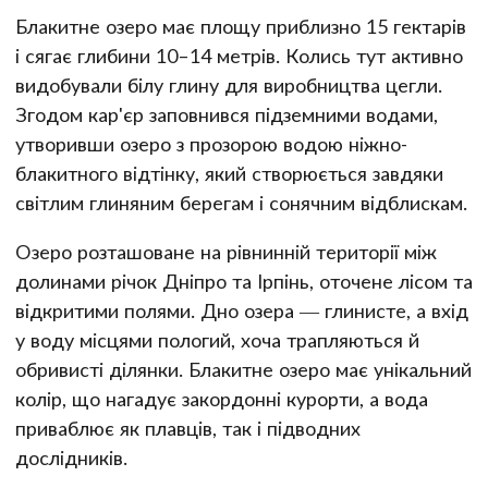
Блакитне озеро має площу приблизно 15 гектарів
і сягає глибини 10–14 метрів. Колись тут активно
видобували білу глину для виробництва цегли.
Згодом кар'єр заповнився підземними водами,
утворивши озеро з прозорою водою ніжно-
блакитного відтінку, який створюється завдяки
світлим глиняним берегам і сонячним відблискам.
Озеро розташоване на рівнинній території між
долинами річок Дніпро та Ірпінь, оточене лісом та
відкритими полями. Дно озера — глинисте, а вхід
у воду місцями пологий, хоча трапляються й
обривисті ділянки. Блакитне озеро має унікальний
колір, що нагадує закордонні курорти, а вода
приваблює як плавців, так і підводних
дослідників.