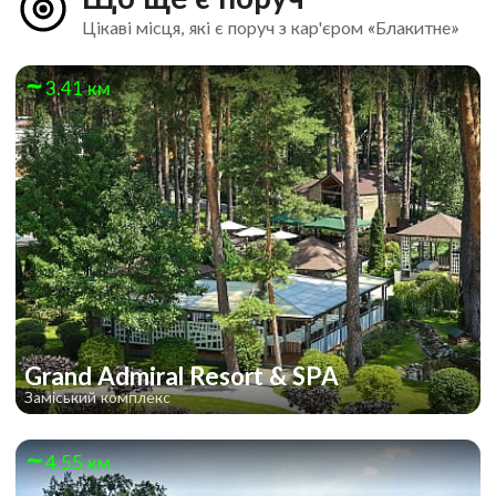
Цікаві місця, які є поруч з кар'єром «Блакитне»
3.41 км
Grand Admiral Resort & SPA
Заміський комплекс
4.55 км