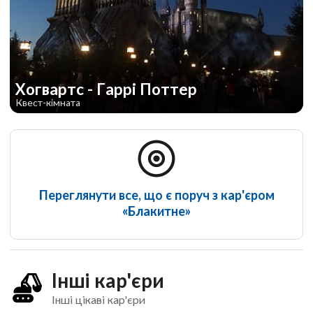
Хогвартс - Гаррi Поттер
Квест-кімната
Переглянути все, що є поруч з кар'єром
«Блакитне»
Інші кар'єри
Інші цікаві кар'єри