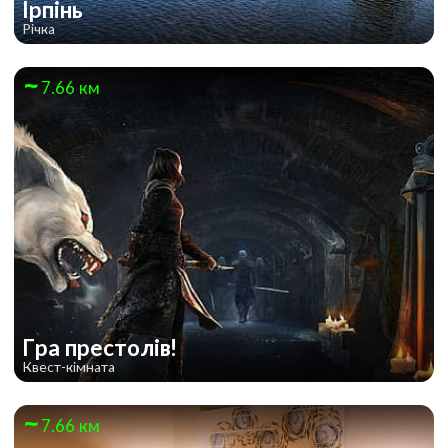
Ірпінь
Річка
7.66 км
Гра престолів!
Квест-кімната
7.66 км