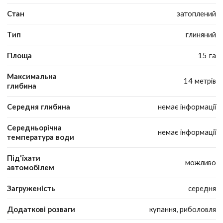
Стан
затоплений
Тип
глиняний
Площа
15 га
Максимальна
14 метрів
глибина
Середня глибина
немає інформації
Середньорічна
немає інформації
температура води
Під'їхати
можливо
автомобілем
Загруженість
середня
Додаткові розваги
купання, риболовля