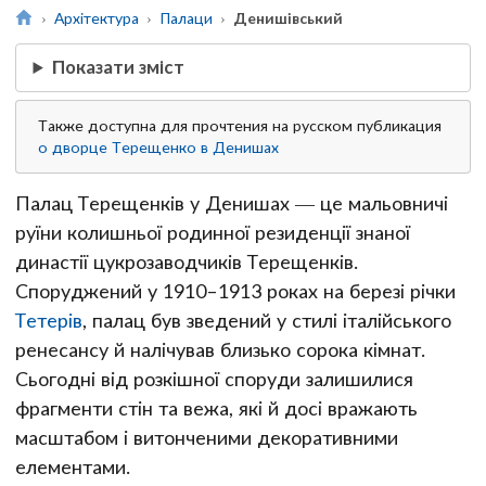
Архітектура
Палаци
Денишівський
Показати зміст
Также доступна для прочтения на русском публикация
о дворце Терещенко в Денишах
Палац Терещенків у Денишах — це мальовничі
руїни колишньої родинної резиденції знаної
династії цукрозаводчиків Терещенків.
Споруджений у 1910–1913 роках на березі річки
Тетерів
, палац був зведений у стилі італійського
ренесансу й налічував близько сорока кімнат.
Сьогодні від розкішної споруди залишилися
фрагменти стін та вежа, які й досі вражають
масштабом і витонченими декоративними
елементами.