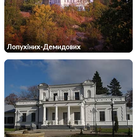
Лопухіних-Демидових