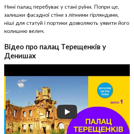
Нині палац перебуває у стані руїни. Попри це,
залишки фасадної стіни з ліпними гірляндами,
ніші для статуй і портики дозволяють уявити його
колишню велич.
Відео про палац Терещенків у
Денишах