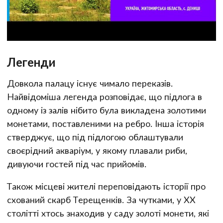
Легенди
Довкола палацу існує чимало переказів.
Найвідоміша легенда розповідає, що підлога в
одному із залів нібито була викладена золотими
монетами, поставленими на ребро. Інша історія
стверджує, що під підлогою облаштували
своєрідний акваріум, у якому плавали риби,
дивуючи гостей під час прийомів.
Також місцеві жителі переповідають історії про
схований скарб Терещенків. За чутками, у ХХ
столітті хтось знаходив у саду золоті монети, які