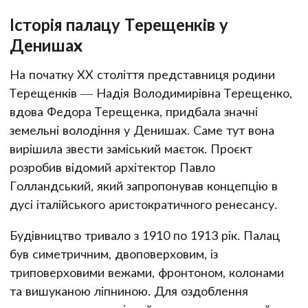
Історія палацу Терещенків у
Денишах
На початку ХХ століття представниця родини
Терещенків — Надія Володимирівна Терещенко,
вдова Федора Терещенка, придбала значні
земельні володіння у Денишах. Саме тут вона
вирішила звести заміський маєток. Проєкт
розробив відомий архітектор Павло
Голландський, який запропонував концепцію в
дусі італійського аристократичного ренесансу.
Будівництво тривало з 1910 по 1913 рік. Палац
був симетричним, двоповерховим, із
триповерховими вежами, фронтоном, колонами
та вишуканою ліпниною. Для оздоблення