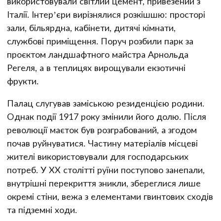
використовували світлий цемент, привезений з
Італії. Інтер’єри вирізнялися розкішшю: просторі
зали, більярдна, кабінети, дитячі кімнати,
службові приміщення. Поруч розбили парк за
проєктом ландшафтного майстра Арнольда
Регеля, а в теплицях вирощували екзотичні
фрукти.
Палац слугував заміською резиденцією родини.
Однак події 1917 року змінили його долю. Після
революції маєток був розграбований, а згодом
почав руйнуватися. Частину матеріалів місцеві
жителі використовували для господарських
потреб. У ХХ столітті руїни поступово занепали,
внутрішні перекриття зникли, збереглися лише
окремі стіни, вежа з елементами гвинтових сходів
та підземні ходи.