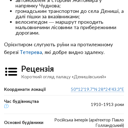
напрямку Чуднова;
громадським транспортом до села Дениші, а
далі пішки за вказівниками;
велосипедом — маршрут проходить
мальовничими лісовими та прибережними
дорогами.
Орієнтиром слугують руїни на протилежному
березі
Тетерева
, які добре видно здалеку.
Рецензія
Короткий огляд палацу «Денишівський»
Координати локації
50°12'19.7"N 28°24'43.3"E
Час будівництва
1910–1913 роки
Російська імперія (архітектор Павло
Основні будівники
Голландський)