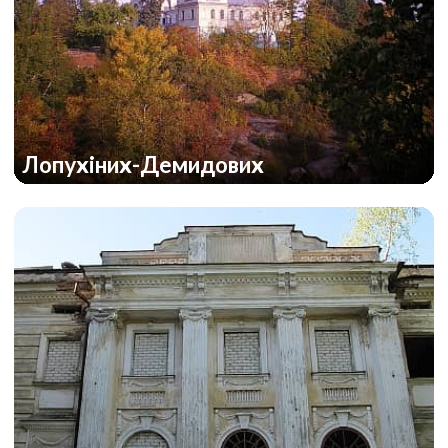
Лопухіних-Демидових