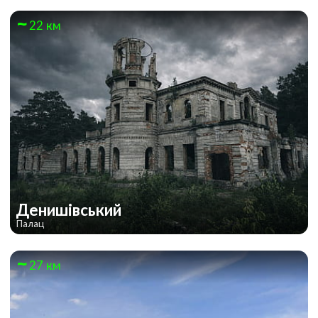
22 км
Денишівський
Палац
27 км