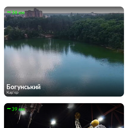
38 км
Богунський
Кар'єр
39 км