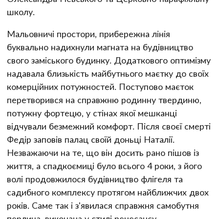
школу.
Мальовничі простори, прибережна лінія
буквально надихнули магната на будівництво
свого заміського будинку. Додаткового оптимізму
надавала близькість майбутнього маєтку до своїх
комерційних потужностей. Поступово маєток
перетворився на справжню родинну твердиню,
потужну фортецю, у стінах якої мешканці
відчували безмежний комфорт. Після своєї смерті
Федір заповів палац своїй доньці Наталії.
Незважаючи на те, що він досить рано пішов із
життя, а спадкоємиці було всього 4 роки, з його
волі продовжилося будівництво флігеля та
садибного комплексу протягом найближчих двох
років. Саме так і з'явилася справжня самобутня
перлина, виконана у стилі ренесансу.