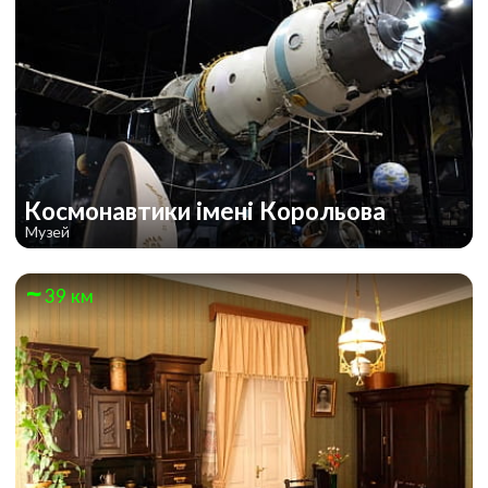
Космонавтики імені Корольова
Музей
39 км