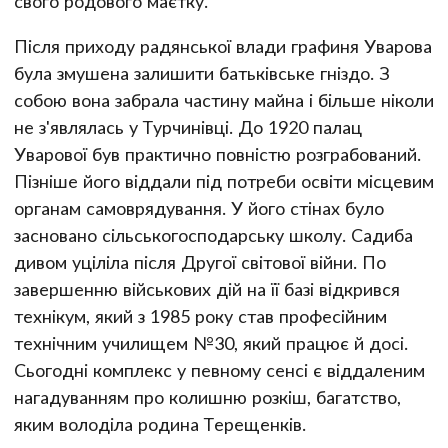
свого родового маєтку.
Після приходу радянської влади графиня Уварова
була змушена залишити батьківське гніздо. З
собою вона забрала частину майна і більше ніколи
не з'являлась у Турчинівці. До 1920 палац
Уварової був практично повністю розграбований.
Пізніше його віддали під потреби освіти місцевим
органам самоврядування. У його стінах було
засновано сільськогосподарську школу. Садиба
дивом уціліла після Другої світової війни. По
завершенню військових дій на її базі відкрився
технікум, який з 1985 року став професійним
технічним училищем №30, який працює й досі.
Сьогодні комплекс у певному сенсі є віддаленим
нагадуванням про колишню розкіш, багатство,
яким володіла родина Терещенків.