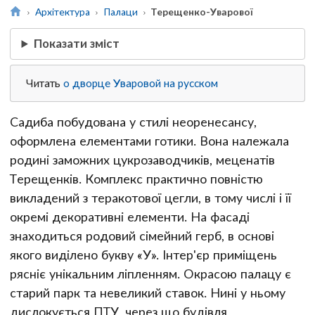
Архітектура
Палаци
Терещенко-Уварової
Показати зміст
Читать
о дворце Уваровой на русском
Садиба побудована у стилі неоренесансу,
оформлена елементами готики. Вона належала
родині заможних цукрозаводчиків, меценатів
Терещенків. Комплекс практично повністю
викладений з теракотової цегли, в тому числі і її
окремі декоративні елементи. На фасаді
знаходиться родовий сімейний герб, в основі
якого виділено букву «У». Інтер'єр приміщень
рясніє унікальним ліпленням. Окрасою палацу є
старий парк та невеликий ставок. Нині у ньому
дислокується ПТУ, через що будівля