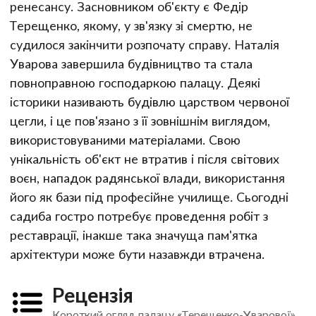
ренесансу. Засновником об'єкту є Федір
Терещенко, якому, у зв'язку зі смертю, не
судилося закінчити розпочату справу. Наталія
Уварова завершила будівництво та стала
повноправною господаркою палацу. Деякі
історики називають будівлю царством червоної
цегли, і це пов'язано з її зовнішнім виглядом,
використовуваними матеріалами. Свою
унікальність об'єкт не втратив і після світових
воєн, нападок радянської влади, використання
його як бази під професійне училище. Сьогодні
садиба гостро потребує проведення робіт з
реставрації, інакше така значуща пам'ятка
архітектури може бути назавжди втрачена.
Рецензія
Короткий огляд палацу «Терещенко-Уварової»