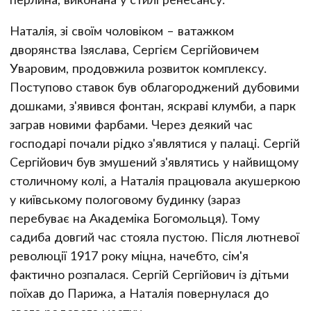
Наталія, зі своїм чоловіком – ватажком
дворянства Ізяслава, Сергієм Сергійовичем
Уваровим, продовжила розвиток комплексу.
Поступово ставок був облагороджений дубовими
дошками, з'явився фонтан, яскраві клумби, а парк
заграв новими фарбами. Через деякий час
господарі почали рідко з'являтися у палаці. Сергій
Сергійович був змушений з'являтись у найвищому
столичному колі, а Наталія працювала акушеркою
у київському пологовому будинку (зараз
перебуває на Академіка Богомольця). Тому
садиба довгий час стояла пустою. Після лютневої
революції 1917 року міцна, начебто, сім'я
фактично розпалася. Сергій Сергійович із дітьми
поїхав до Парижа, а Наталія повернулася до