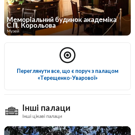
Меморіальний будинок академіка
С.П. Корольова
Музей
Переглянути все, що є поруч з палацом
«Терещенко-Уварової»
Інші палаци
Інші цікаві палаци