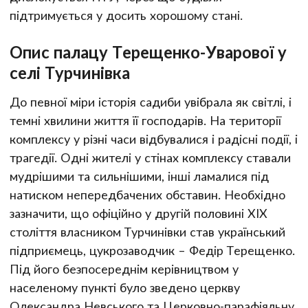
підтримується у досить хорошому стані.
Опис палацу Терещенко-Уварової у
селі Турчинівка
До певної міри історія садиби увібрала як світлі, і
темні хвилини життя її господарів. На території
комплексу у різні часи відбувалися і радісні події, і
трагедії. Одні жителі у стінах комплексу ставали
мудрішими та сильнішими, інші ламалися під
натиском непередбачених обставин. Необхідно
зазначити, що офіційно у другій половині ХІХ
століття власником Турчинівки став український
підприємець, цукрозаводчик – Федір Терещенко.
Під його безпосереднім керівництвом у
населеному пункті було зведено церкву
Олександра Невського та Церковно-парафіяльну