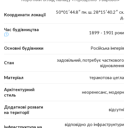
50°01′44.8″ пн. ш. 28°15′40.2″ сх.
Координати локації
д.
Час будівництва
1899 - 1901 роки
Основні будівники
Російська імперія
задовільний, потребує часткового
Стан
відновлення
Матеріал
теракотова цегла
Архітектурний
неоренесанс, модерн
стиль
Додаткові розваги
відсутні
на території
відповідно до інфраструктури
Інфраструктура на