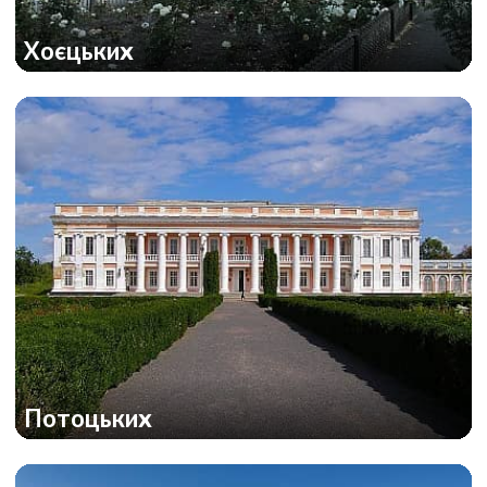
Хоєцьких
Потоцьких