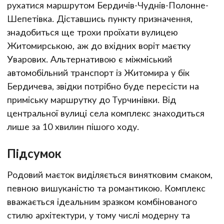
рухатися маршрутом Бердичів-Чуднів-Полонне-
Шепетівка. Діставшись пункту призначення,
знадобиться ще трохи проїхати вулицею
Житомирською, аж до вхідних воріт маєтку
Уварових. Альтернативою є міжміський
автомобільний транспорт із Житомира у бік
Бердичева, звідки потрібно буде пересісти на
приміську маршрутку до Турчинівки. Від
центральної вулиці села комплекс знаходиться
лише за 10 хвилин пішого ходу.
Підсумок
Родовий маєток виділяється винятковим смаком,
певною вишуканістю та романтикою. Комплекс
вважається ідеальним зразком комбінованого
стилю архітектури, у тому числі модерну та