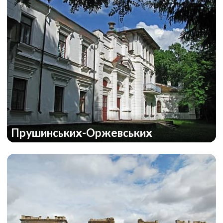
Прушинських-Оржевських