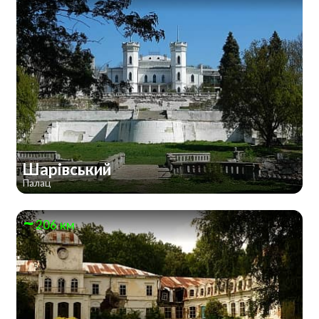
Шарівський
Палац
206 км