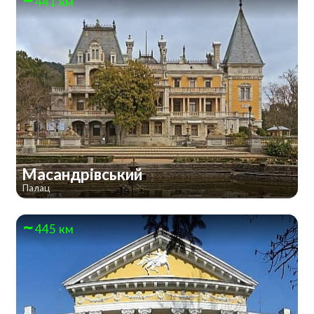
441 км
Масандрівський
Палац
445 км