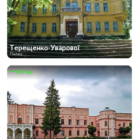
Терещенко-Уварової
Палац
529 км