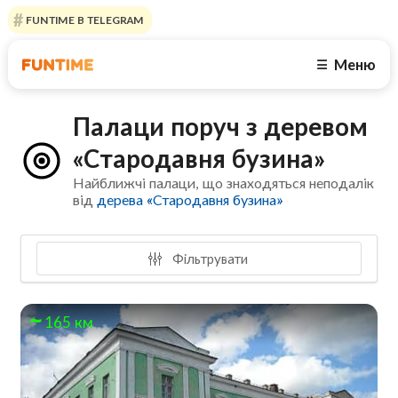
FUNTIME В TELEGRAM
Меню
☰
Палаци поруч з деревом
«Стародавня бузина»
Найближчі палаци, що знаходяться неподалік
від
дерева «Стародавня бузина»
Фільтрувати
165 км