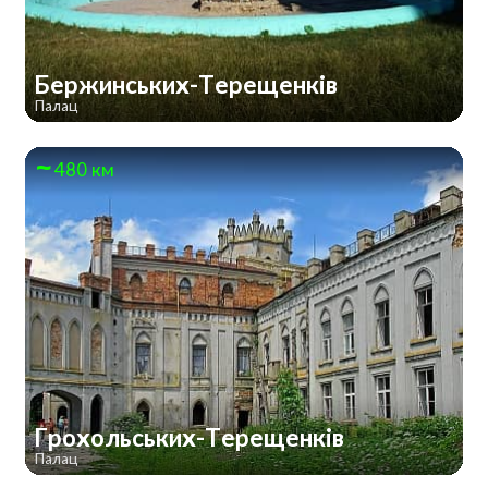
Бержинських-Терещенків
Палац
480 км
Грохольських-Терещенків
Палац