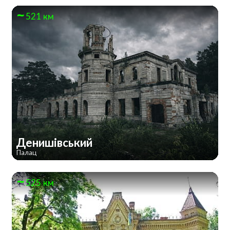
521 км
Денишівський
Палац
525 км