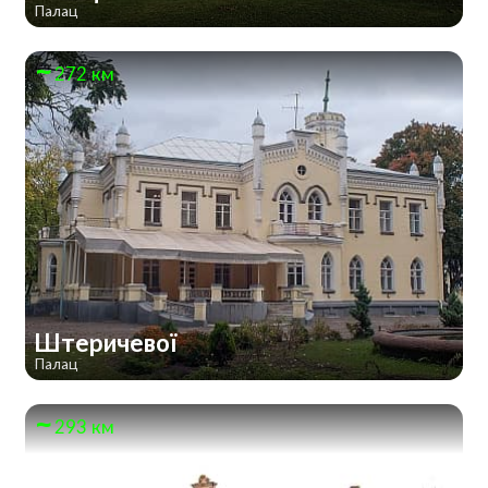
Палац
272 км
Штеричевої
Палац
293 км