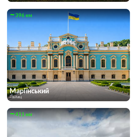
396 км
Маріїнський
Палац
411 км