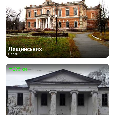
Лещинських
Палац
295 км