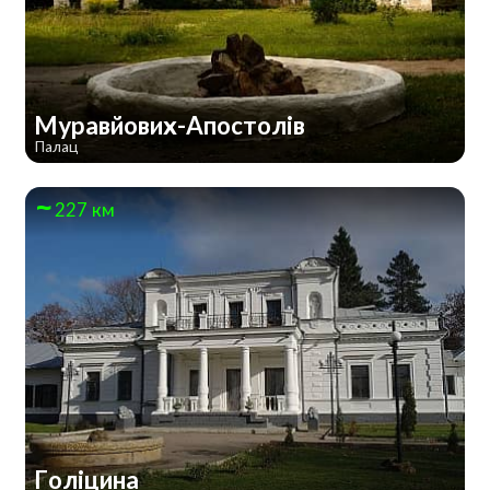
Муравйових-Апостолів
Палац
227 км
Голіцина