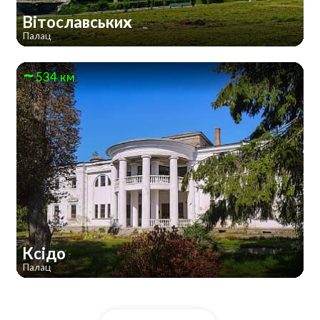
Вітославських
Палац
534 км
Ксідо
Палац