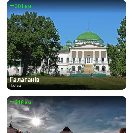
301 км
Галаганів
Палац
318 км