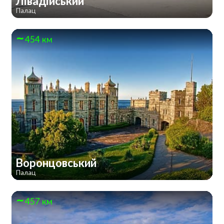
Лівадійський
Палац
454 км
Воронцовський
Палац
457 км