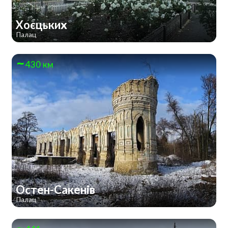
Хоєцьких
Палац
430 км
Остен-Сакенів
Палац