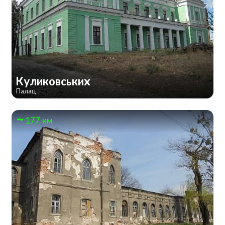
Куликовських
Палац
177 км