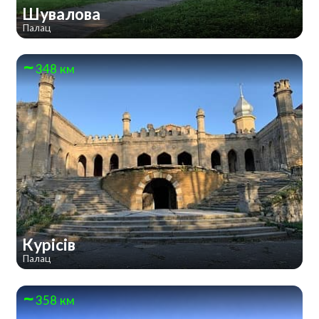
Шувалова
Палац
348 км
Курісів
Палац
358 км