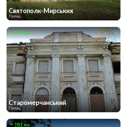
Святополк-Мирських
Палац
179 км
Старомерчанський
Палац
181 км