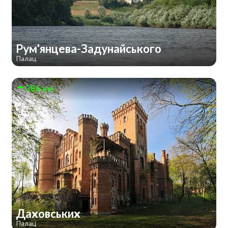
Рум'янцева-Задунайського
Палац
386 км
Даховських
Палац