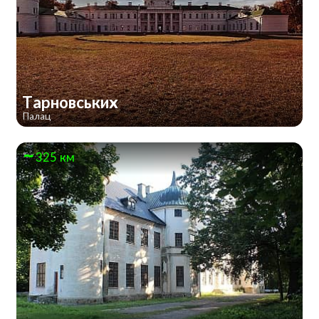
Тарновських
Палац
325 км