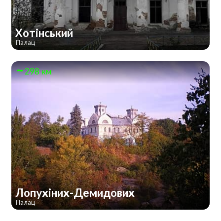
Хотінський
Палац
298 км
Лопухіних-Демидових
Палац