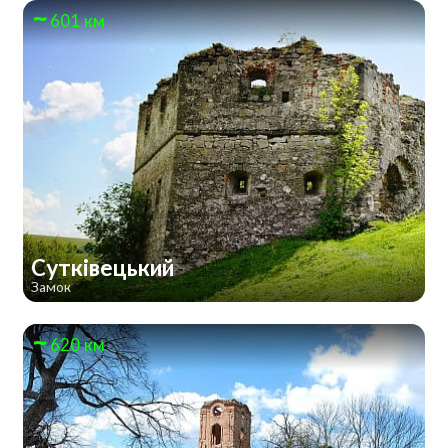
601 км
Сутківецький
Замок
620 км