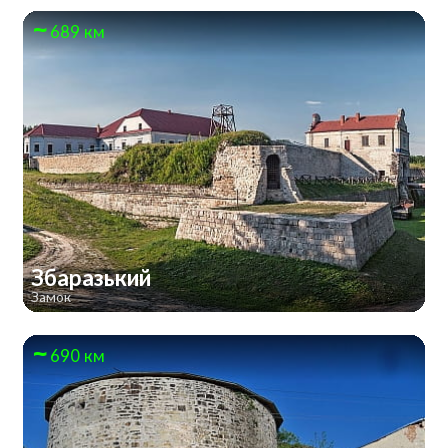
689 км
Збаразький
Замок
690 км