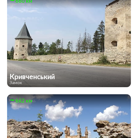
660 км
Кривченський
Замок
662 км