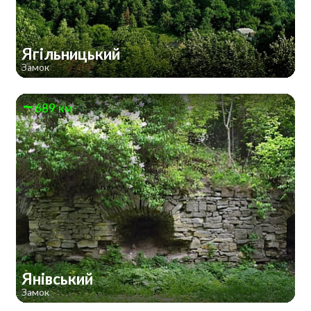
Ягільницький
Замок
689 км
Янівський
Замок