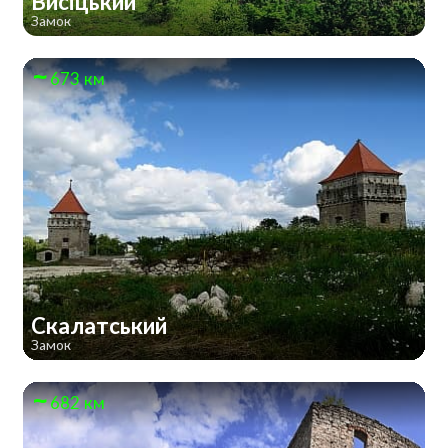
Висіцький
Замок
673 км
Скалатський
Замок
682 км