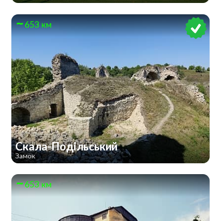
653 км
Скала-Подільський
Замок
653 км