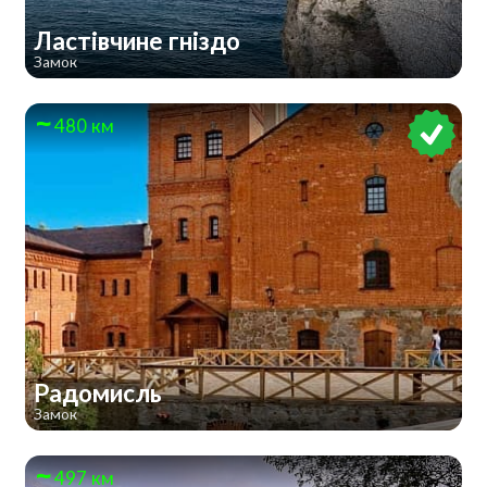
Ластівчине гніздо
Замок
480 км
Радомисль
Замок
497 км