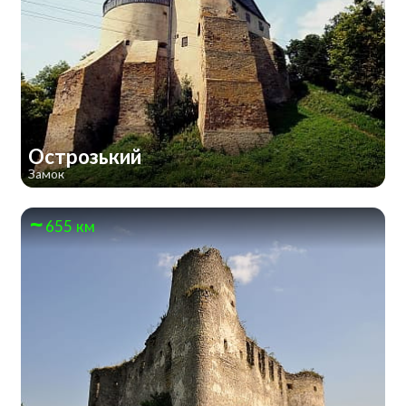
Острозький
Замок
655 км