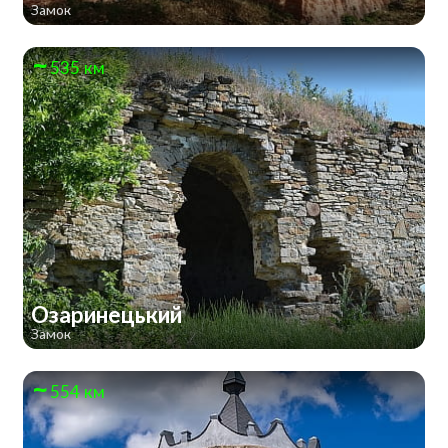
Замок
535 км
Озаринецький
Замок
554 км