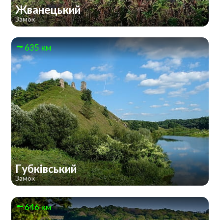
Жванецький
Замок
635 км
Губківський
Замок
646 км