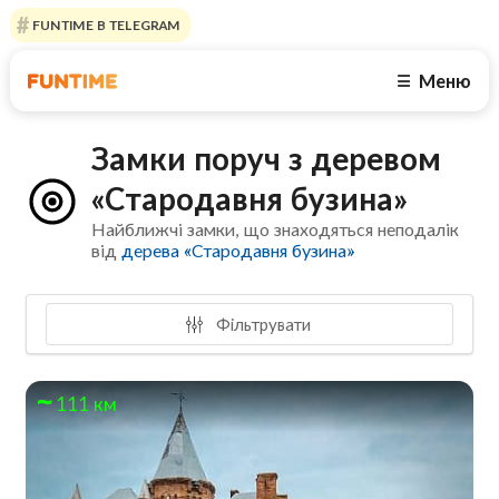
FUNTIME В TELEGRAM
Меню
☰
Замки поруч з деревом
«Стародавня бузина»
Найближчі замки, що знаходяться неподалік
від
дерева «Стародавня бузина»
Фільтрувати
111 км