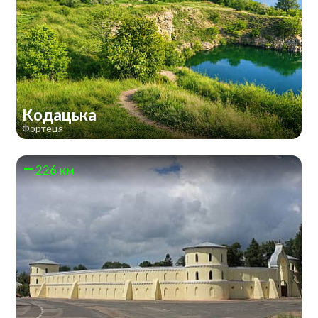
Кодацька
Фортеця
226 км