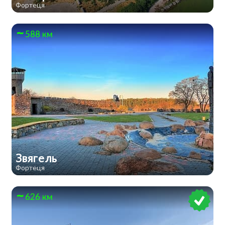
Фортеця
588 км
Звягель
Фортеця
626 км