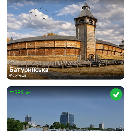
Батуринська
Фортеця
396 км