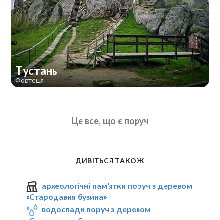
Тустань
Фортеця
Це все, що є поруч
ДИВІТЬСЯ ТАКОЖ
археологічні пам'ятки поруч з деревом
«Стародавня бузина»
водоспади поруч з деревом