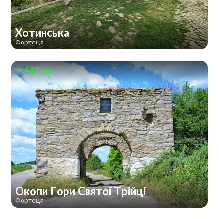
Хотинська
Фортеця
637 км
Окопи Гори Святої Трійці
Фортеця