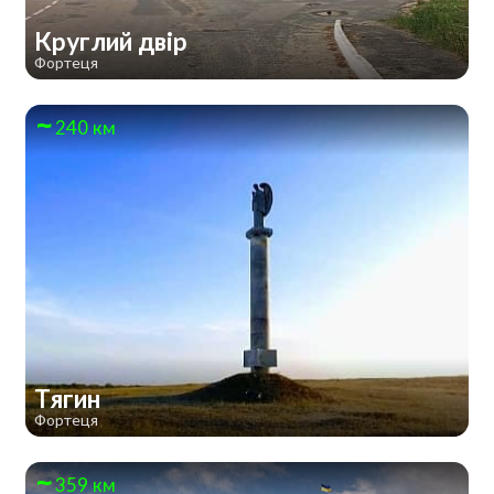
Круглий двір
Фортеця
240 км
Тягин
Фортеця
359 км