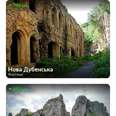
709 км
Нова Дубенська
Фортеця
857 км