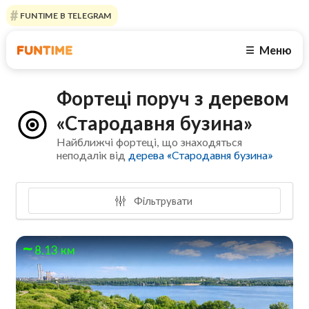
FUNTIME В TELEGRAM
Меню
☰
Фортеці поруч з деревом
«Стародавня бузина»
Найближчі фортеці, що знаходяться
неподалік від
дерева «Стародавня бузина»
Фільтрувати
8.13 км