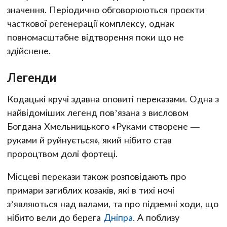
значення. Періодично обговорюються проєкти
часткової регенерації комплексу, однак
повномасштабне відтворення поки що не
здійснене.
Легенди
Кодацькі кручі здавна оповиті переказами. Одна з
найвідоміших легенд пов’язана з висловом
Богдана Хмельницького «Руками створене —
руками й руйнується», який нібито став
пророцтвом долі фортеці.
Місцеві перекази також розповідають про
примари загиблих козаків, які в тихі ночі
з’являються над валами, та про підземні ходи, що
нібито вели до берега
Дніпра
. А поблизу