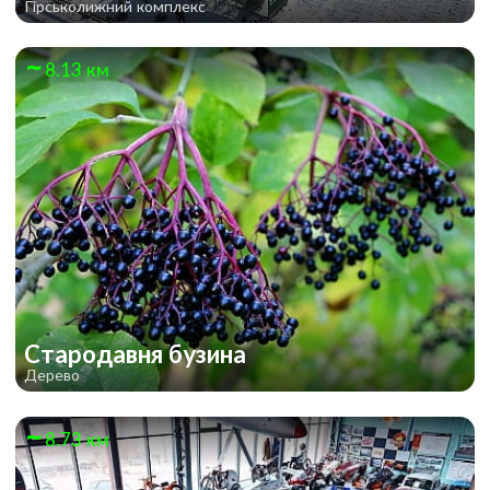
Гірськолижний комплекс
8.13 км
Стародавня бузина
Дерево
8.73 км