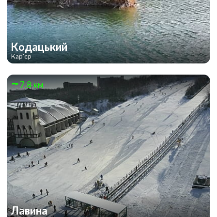
Кодацький
Кар'єр
7.8 км
Лавина