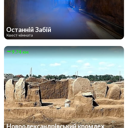
Останній Забій
Квест-кімната
9.74 км
Новоолександрівський кромлех