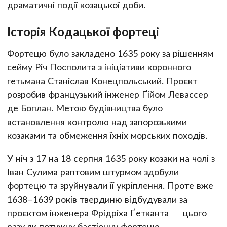
драматичні події козацької доби.
Історія Кодацької фортеці
Фортецю було закладено 1635 року за рішенням
сейму Річ Посполита з ініціативи коронного
гетьмана Станіслав Конецпольський. Проєкт
розробив французький інженер Ґійом Левассер
де Боплан. Метою будівництва було
встановлення контролю над запорозькими
козаками та обмеження їхніх морських походів.
У ніч з 17 на 18 серпня 1635 року козаки на чолі з
Іван Сулима раптовим штурмом здобули
фортецю та зруйнували її укріплення. Проте вже
1638–1639 років твердиню відбудували за
проєктом інженера Фрідріха Ґетканта — цього
разу як потужну бастіонну фортецю