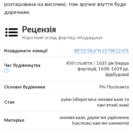
розташована на височині, тож зручне взуття буде
доречним.
Рецензія
Короткий огляд фортеці «Кодацька»
Координати локації
48°22'58.6"N 35°08'22.6"E
XVII століття / 1635 рік (перша
Час будівництва
фортеця), 1638–1639 рр.
(відбудова)
Основні будівники
Річ Посполита
руїни (збереглися земляні вали та
Стан
пам’ятний знак)
земляні вали, дерев’яні укріплення
Матеріал
(частково кам’яні елементи)