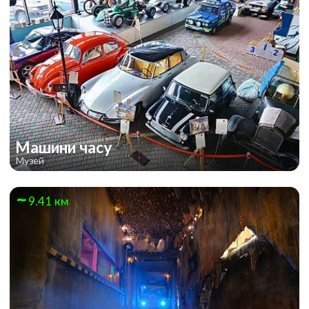
Машини часу
Музей
9.41 км