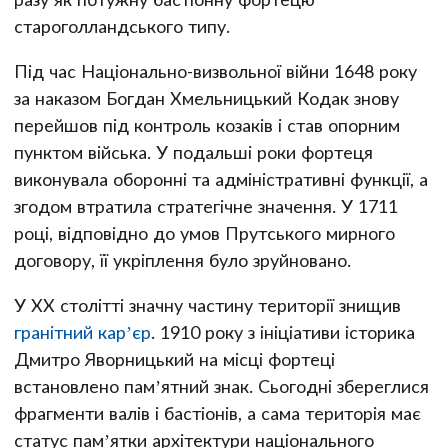
староголландського типу.
Під час Національно-визвольної війни 1648 року
за наказом Богдан Хмельницький Кодак знову
перейшов під контроль козаків і став опорним
пунктом війська. У подальші роки фортеця
виконувала оборонні та адміністративні функції, а
згодом втратила стратегічне значення. У 1711
році, відповідно до умов Прутського мирного
договору, її укріплення було зруйновано.
У XX столітті значну частину території знищив
гранітний кар’єр
. 1910 року з ініціативи історика
Дмитро Яворницький на місці фортеці
встановлено пам’ятний знак. Сьогодні збереглися
фрагменти валів і бастіонів, а сама територія має
статус пам’ятки архітектури національного