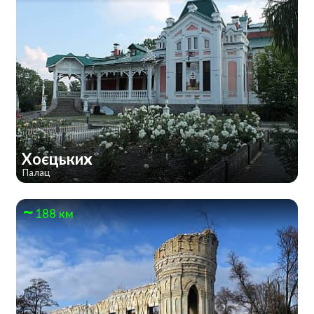
Хоєцьких
Палац
188 км