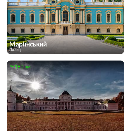
Маріїнський
Палац
160 км