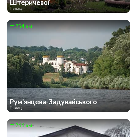
Штеричевої
Палац
254 км
Рум'янцева-Задунайського
Палац
266 км