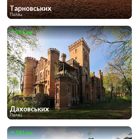
Тарновських
Палац
167 км
Даховських
Палац
181 км