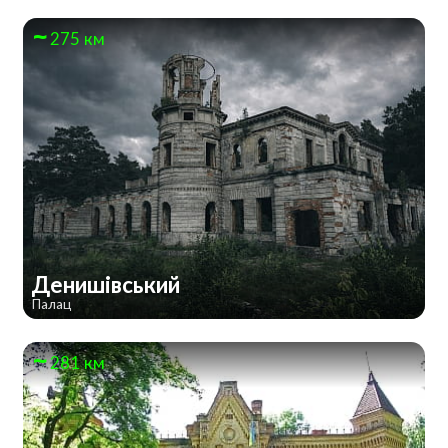
275 км
Денишівський
Палац
281 км