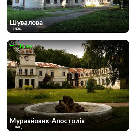
Шувалова
Палац
136 км
Муравйових-Апостолів
Палац