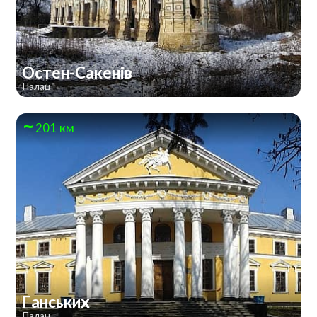
Остен-Сакенів
Палац
201 км
Ганських
Палац