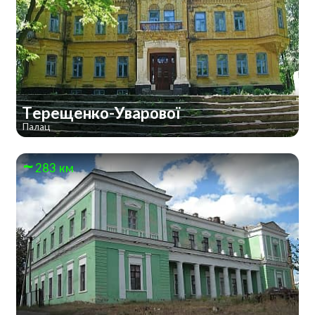
Терещенко-Уварової
Палац
283 км