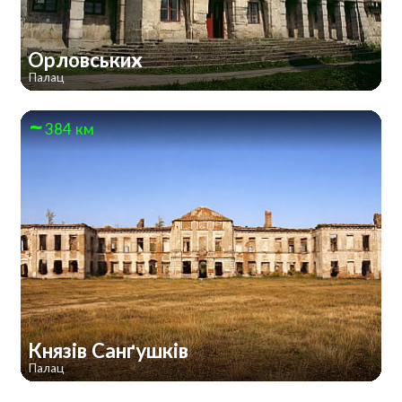
Орловських
Палац
384 км
Князів Санґушків
Палац