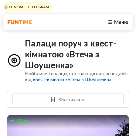
FUNTIME В TELEGRAM
Меню
☰
Палаци поруч з квест-
кімнатою «Втеча з
Шоушенка»
Найближчі палаци, що знаходяться неподалік
від
квест-кімнати «Втеча з Шоушенка»
Фільтрувати
58 км