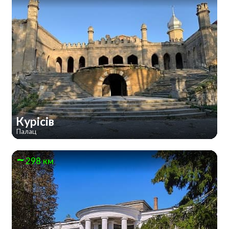
Курісів
Палац
298 км