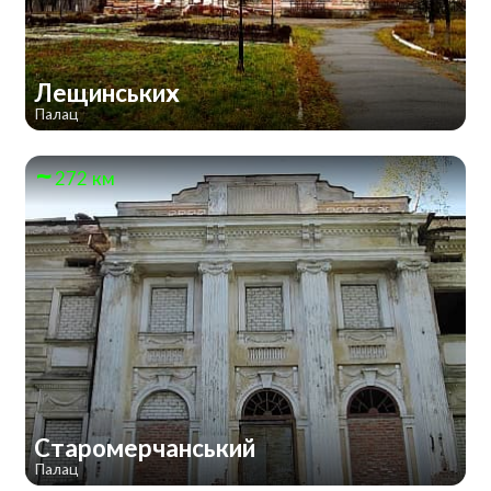
Лещинських
Палац
272 км
Старомерчанський
Палац