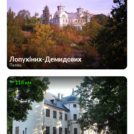
Лопухіних-Демидових
Палац
118 км