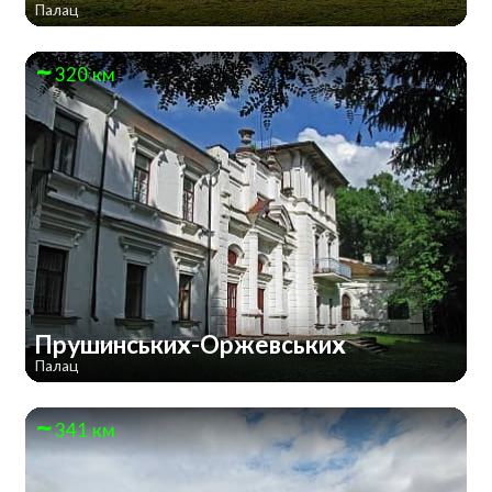
Палац
320 км
Прушинських-Оржевських
Палац
341 км