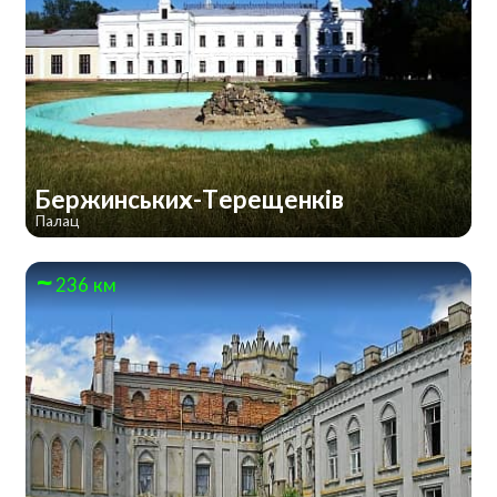
Бержинських-Терещенків
Палац
236 км