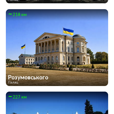
218 км
Розумовського
Палац
227 км