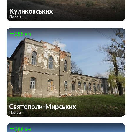
Куликовських
Палац
285 км
Святополк-Мирських
Палац
288 км