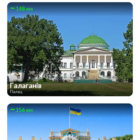
148 км
Галаганів
Палац
156 км