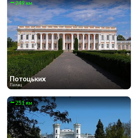
249 км
Потоцьких
Палац
251 км