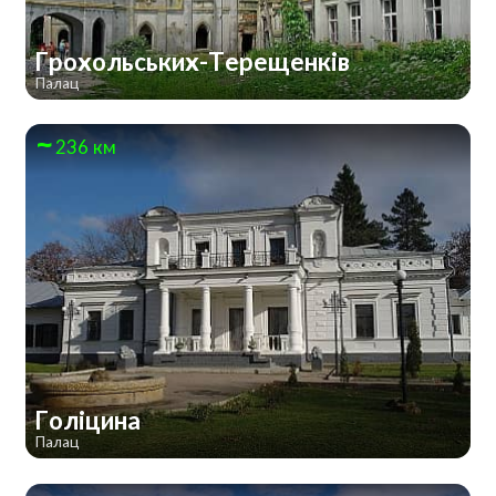
Грохольських-Терещенків
Палац
236 км
Голіцина
Палац