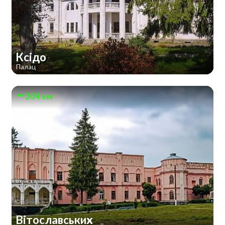
Ксідо
Палац
304 км
Вітославських