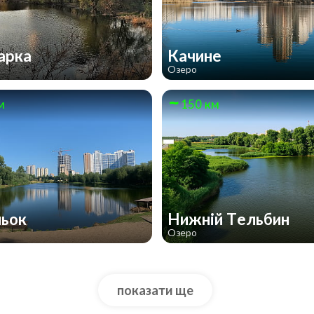
арка
Качине
Озеро
м
150 км
льок
Нижній Тельбин
Озеро
показати ще