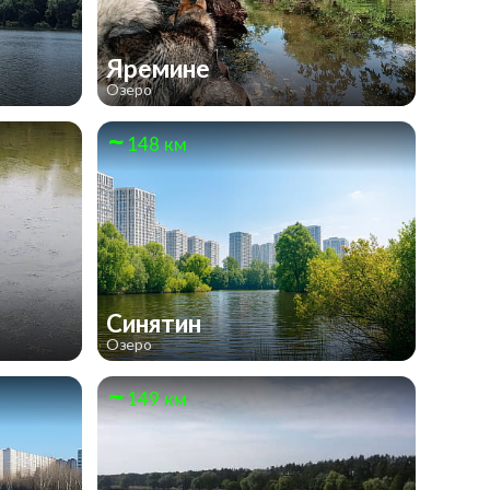
Яремине
Озеро
148 км
Синятин
Озеро
149 км