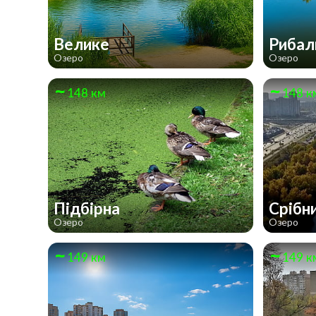
Велике
Рибал
Озеро
Озеро
148 км
148 к
Підбірна
Срібн
Озеро
Озеро
149 км
149 к