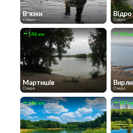
В’язки
Відр
Озеро
Озеро
146 км
146 к
Мартишів
Вирл
Озеро
Озеро
146 км
147 к