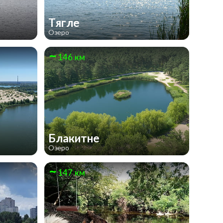
Тягле
Озеро
146 км
Блакитне
Озеро
147 км