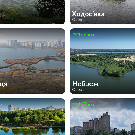
о
Ходосівка
Озеро
м
146 км
иця
Небреж
Озеро
м
147 км