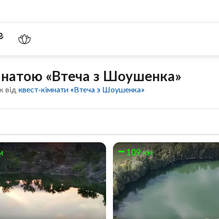
імнатою «Втеча з Шоушенка»
к від
квест-кімнати «Втеча з Шоушенка»
м
109 км