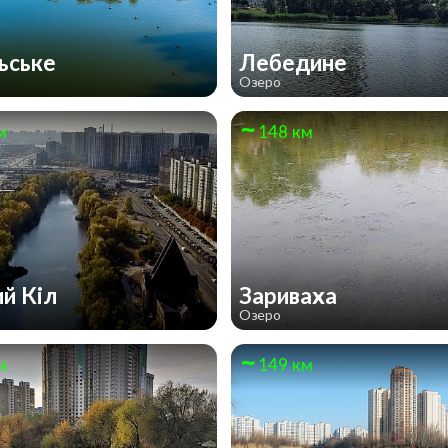
ьське
Лебедине
Озеро
м
148 км
ий Кіл
Зариваха
Озеро
м
149 км