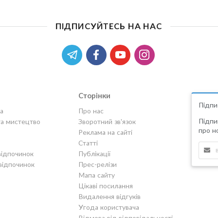
ПІДПИСУЙТЕСЬ НА НАС
Сторінки
Підпи
а
Про нас
Підпи
та мистецтво
Зворотний зв'язок
про но
Реклама на сайті
Статті
відпочинок
Публікації
відпочинок
Прес-релізи
Мапа сайту
Цікаві посилання
Видалення відгуків
Угода користувача
Відмова від відповідальності