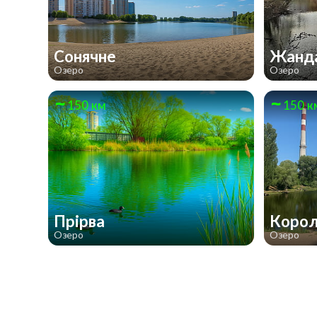
Сонячне
Жанд
Озеро
Озеро
150 км
150 к
Прірва
Коро
Озеро
Озеро