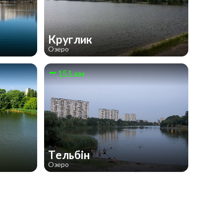
Круглик
Озеро
151 км
Тельбін
Озеро