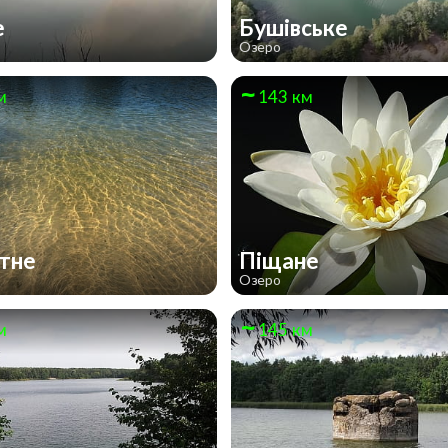
е
Бушівське
Озеро
м
143 км
итне
Піщане
Озеро
м
145 км