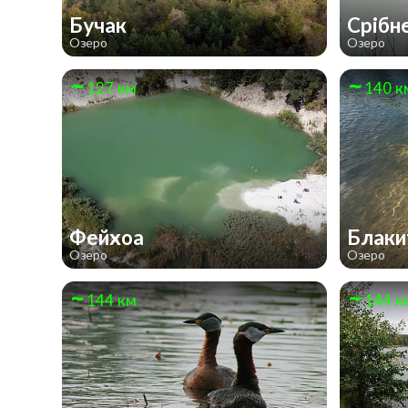
Бучак
Срібн
Озеро
Озеро
127 км
140 к
Фейхоа
Блак
Озеро
Озеро
144 км
144 к