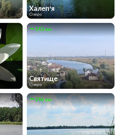
Халеп’я
Озеро
143 км
Святище
Озеро
146 км