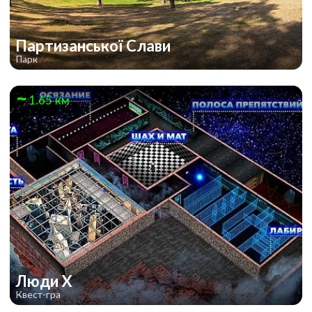
Партизанської Слави
Парк
1.65 км
Люди Х
Квест-гра