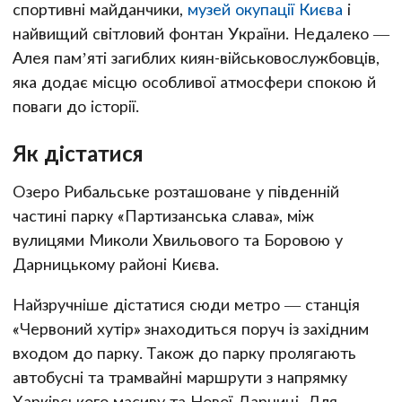
спортивні майданчики,
музей окупації Києва
і
найвищий світловий фонтан України. Недалеко —
Алея пам’яті загиблих киян-військовослужбовців,
яка додає місцю особливої атмосфери спокою й
поваги до історії.
Як дістатися
Озеро Рибальське розташоване у південній
частині парку «Партизанська слава», між
вулицями Миколи Хвильового та Боровою у
Дарницькому районі Києва.
Найзручніше дістатися сюди метро — станція
«Червоний хутір» знаходиться поруч із західним
входом до парку. Також до парку пролягають
автобусні та трамвайні маршрути з напрямку
Харківського масиву та Нової Дарниці. Для