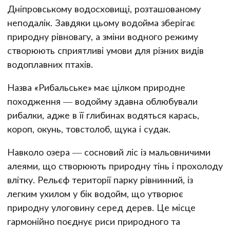
Дніпровському водосховищі, розташованому
неподалік. Завдяки цьому водойма зберігає
природну рівновагу, а зміни водного режиму
створюють сприятливі умови для різних видів
водоплавних птахів.
Назва «Рибальське» має цілком природне
походження — водойму здавна облюбували
рибалки, адже в її глибинах водяться карась,
короп, окунь, товстолоб, щука і судак.
Навколо озера — сосновий ліс із мальовничими
алеями, що створюють природну тінь і прохолоду
влітку. Рельєф території парку рівнинний, із
легким ухилом у бік водойм, що утворює
природну улоговину серед дерев. Це місце
гармонійно поєднує риси природного та