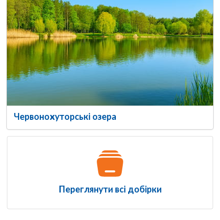
Червонохуторські озера
Переглянути всі добірки