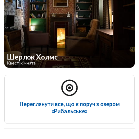
Шерлок Холмс
Квест-кімната
Переглянути все, що є поруч з озером
«Рибальське»