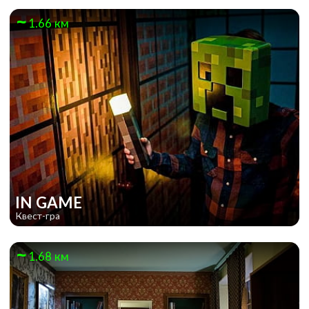
1.66 км
IN GAME
Квест-гра
1.68 км