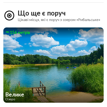
Що ще є поруч
Цікаві місця, які є поруч з озером «Рибальське»
156 метрів
Велике
Озеро