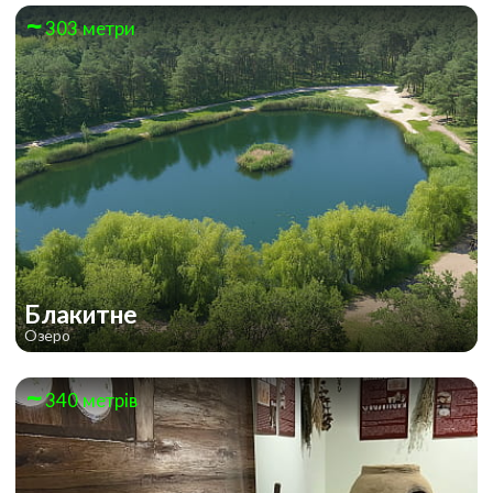
303 метри
Блакитне
Озеро
340 метрів