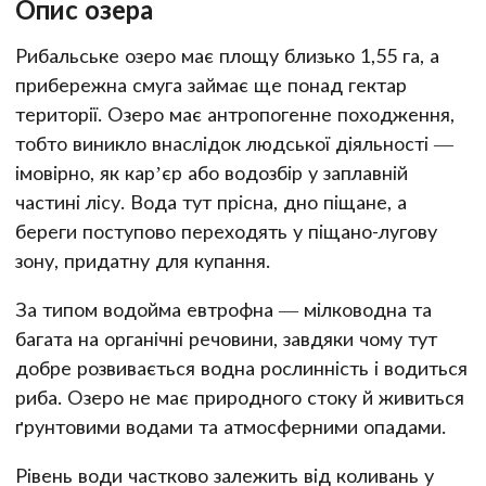
Опис озера
Рибальське озеро має площу близько 1,55 га, а
прибережна смуга займає ще понад гектар
території. Озеро має антропогенне походження,
тобто виникло внаслідок людської діяльності —
імовірно, як кар’єр або водозбір у заплавній
частині лісу. Вода тут прісна, дно піщане, а
береги поступово переходять у піщано-лугову
зону, придатну для купання.
За типом водойма евтрофна — мілководна та
багата на органічні речовини, завдяки чому тут
добре розвивається водна рослинність і водиться
риба. Озеро не має природного стоку й живиться
ґрунтовими водами та атмосферними опадами.
Рівень води частково залежить від коливань у