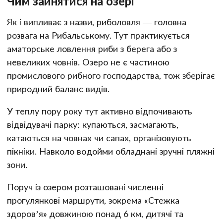
Чим зайнятися на озері
Як і випливає з назви, риболовля — головна
розвага на Рибальському. Тут практикується
аматорське ловлення риби з берега або з
невеликих човнів. Озеро не є частиною
промислового рибного господарства, тож зберігає
природний баланс видів.
У теплу пору року тут активно відпочивають
відвідувачі парку: купаються, засмагають,
катаються на човнах чи сапах, організовують
пікніки. Навколо водойми обладнані зручні пляжні
зони.
Поруч із озером розташовані численні
прогулянкові маршрути, зокрема «Стежка
здоров’я» довжиною понад 6 км, дитячі та