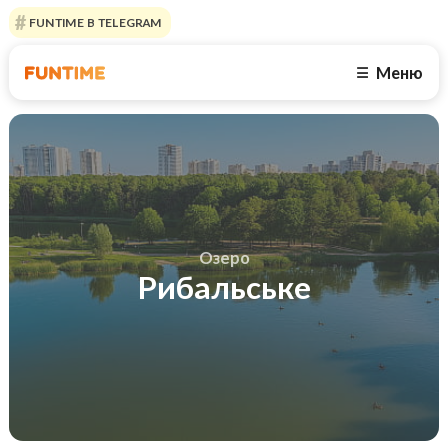
FUNTIME В TELEGRAM
Меню
☰
Озеро
Рибальське