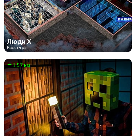
Люди Х
Квест-гра
1.57 км