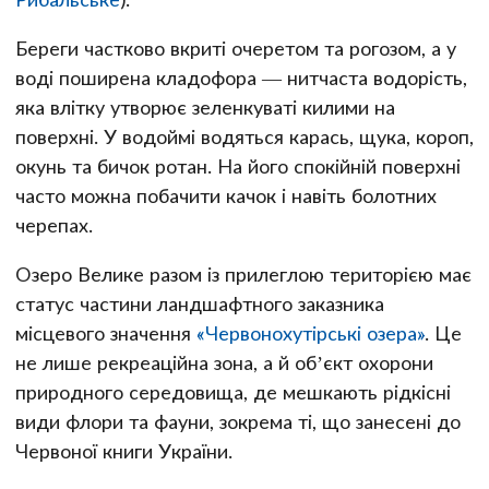
Береги частково вкриті очеретом та рогозом, а у
воді поширена кладофора — нитчаста водорість,
яка влітку утворює зеленкуваті килими на
поверхні. У водоймі водяться карась, щука, короп,
окунь та бичок ротан. На його спокійній поверхні
часто можна побачити качок і навіть болотних
черепах.
Озеро Велике разом із прилеглою територією має
статус частини ландшафтного заказника
місцевого значення
«Червонохутірські озера»
. Це
не лише рекреаційна зона, а й об’єкт охорони
природного середовища, де мешкають рідкісні
види флори та фауни, зокрема ті, що занесені до
Червоної книги України.