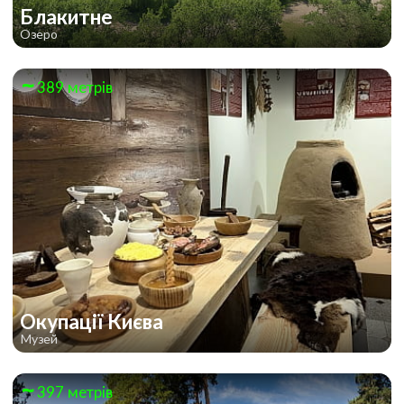
Блакитне
Озеро
389 метрів
Окупації Києва
Музей
397 метрів