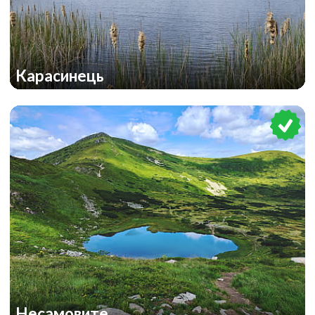
Карасинець
Несамовите