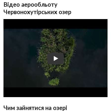
Відео аерообльоту
Червонохутірських озер
Чим зайнятися на озері