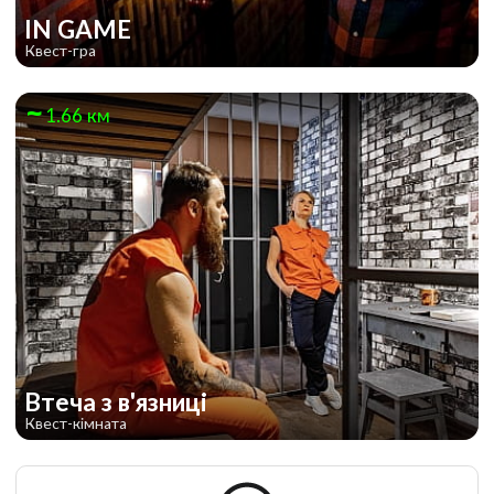
IN GAME
Квест-гра
1.66 км
Втеча з в'язниці
Квест-кімната