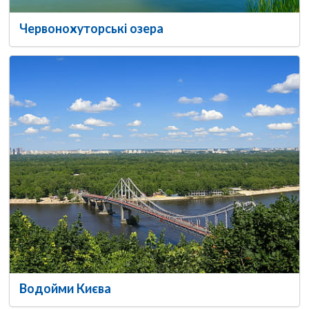
Червонохуторські озера
Водойми Києва