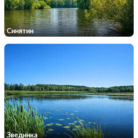
Синятин
Звединка