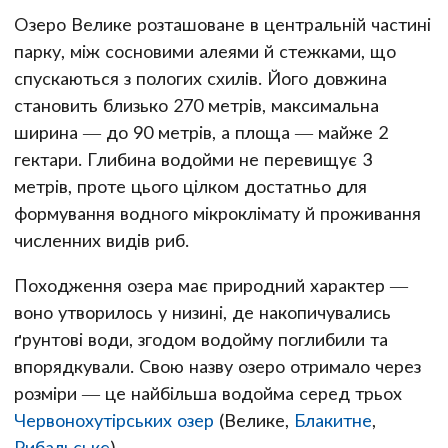
Озеро Велике розташоване в центральній частині
парку, між сосновими алеями й стежками, що
спускаються з пологих схилів. Його довжина
становить близько 270 метрів, максимальна
ширина — до 90 метрів, а площа — майже 2
гектари. Глибина водойми не перевищує 3
метрів, проте цього цілком достатньо для
формування водного мікроклімату й проживання
численних видів риб.
Походження озера має природний характер —
воно утворилось у низині, де накопичувались
ґрунтові води, згодом водойму поглибили та
впорядкували. Свою назву озеро отримало через
розміри — це найбільша водойма серед трьох
Червонохутірських озер
(Велике,
Блакитне
,
Рибальське
).