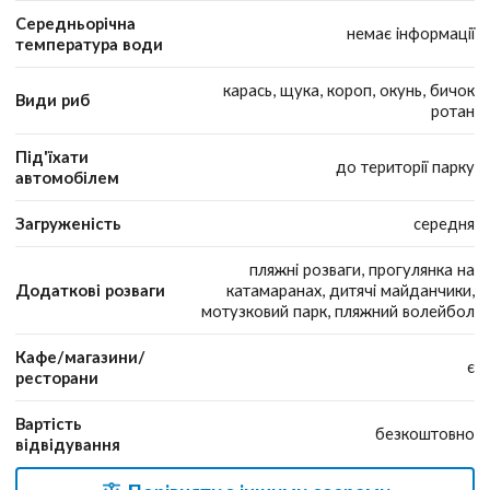
Середньорічна
немає інформації
температура води
карась, щука, короп, окунь, бичок
Види риб
ротан
Під'їхати
до території парку
автомобілем
Загруженість
середня
пляжні розваги, прогулянка на
Додаткові розваги
катамаранах, дитячі майданчики,
мотузковий парк, пляжний волейбол
Кафе/магазини/
є
ресторани
Вартість
безкоштовно
відвідування