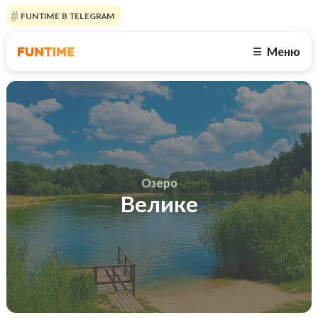
FUNTIME В TELEGRAM
Меню
☰
Озеро
Велике