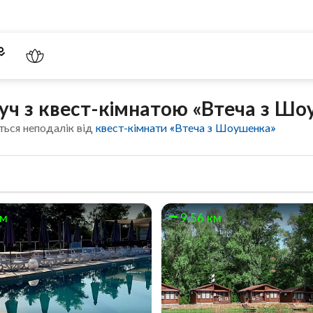
уч з квест-кімнатою «Втеча з Ш
ться неподалік від
квест-кімнати «Втеча з Шоушенка»
км
9.56 км