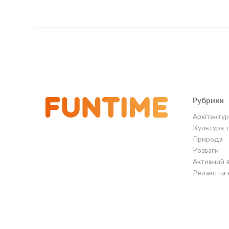
Рубрики
Архітектур
Культура 
Природа
Розваги
Активний 
Релакс та 