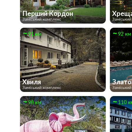
Перший Кордон
Хрещ
Заміський комплекс
Заміський
91 км
92 км
Хвиля
Злато
Заміський комплекс
Заміський
98 км
110 к