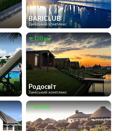
BARICLUB
Заміський комплекс
120 км
Родосвіт
Заміський комплекс
126 км