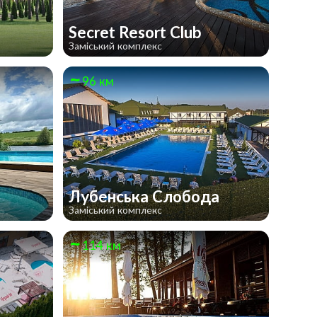
Secret Resort Club
Заміський комплекс
96 км
Лубенська Слобода
Заміський комплекс
114 км