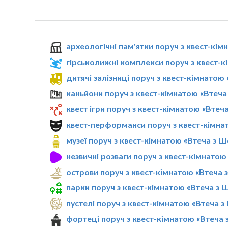
археологічні пам'ятки поруч з квест-кі
гірськолижні комплекси поруч з квест-
дитячі залізниці поруч з квест-кімнато
каньйони поруч з квест-кімнатою «Втеч
квест ігри поруч з квест-кімнатою «Вте
квест-перформанси поруч з квест-кімн
музеї поруч з квест-кімнатою «Втеча з 
незвичні розваги поруч з квест-кімнато
острови поруч з квест-кімнатою «Втеча
парки поруч з квест-кімнатою «Втеча з
пустелі поруч з квест-кімнатою «Втеча 
фортеці поруч з квест-кімнатою «Втеча