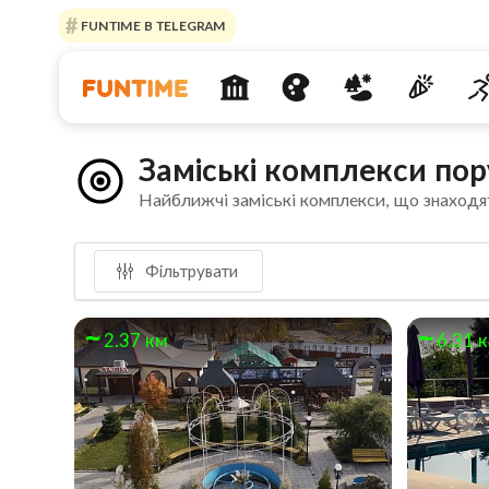
FUNTIME В TELEGRAM
Заміські комплекси пор
Найближчі заміські комплекси, що знаходя
Фільтрувати
2.37 км
6.31 