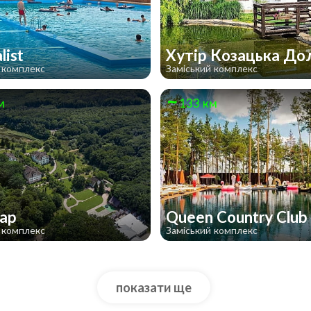
list
Хутір Козацька До
 комплекс
Заміський комплекс
м
133 км
дар
Queen Country Club
 комплекс
Заміський комплекс
показати ще