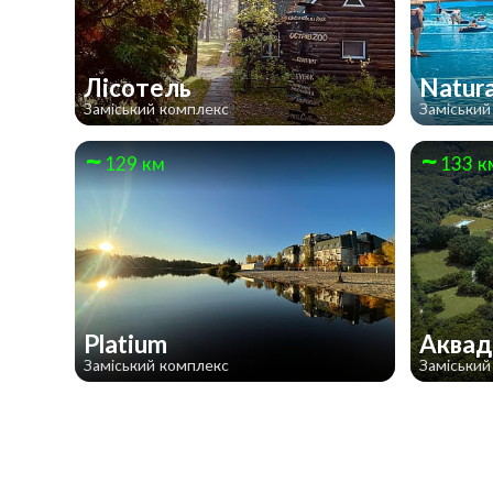
Лісотель
Natura
Заміський комплекс
Заміський
129 км
133 к
Platium
Аква
Заміський комплекс
Заміський