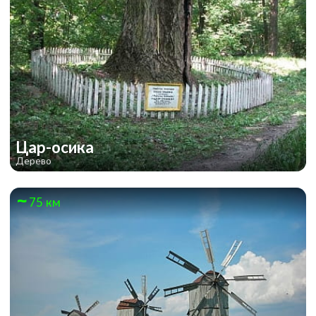
Цар-осика
Дерево
75 км