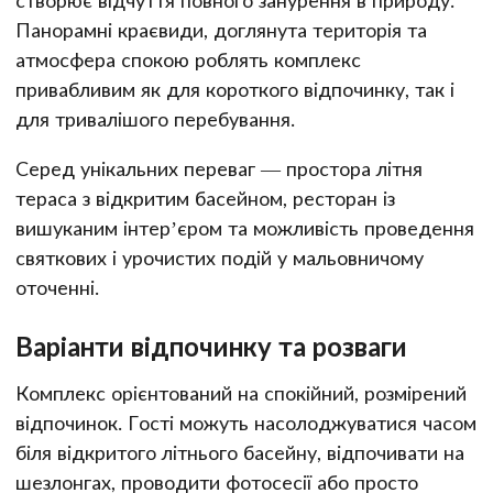
створює відчуття повного занурення в природу.
Панорамні краєвиди, доглянута територія та
атмосфера спокою роблять комплекс
привабливим як для короткого відпочинку, так і
для тривалішого перебування.
Серед унікальних переваг — простора літня
тераса з відкритим басейном, ресторан із
вишуканим інтер’єром та можливість проведення
святкових і урочистих подій у мальовничому
оточенні.
Варіанти відпочинку та розваги
Комплекс орієнтований на спокійний, розмірений
відпочинок. Гості можуть насолоджуватися часом
біля відкритого літнього басейну, відпочивати на
шезлонгах, проводити фотосесії або просто