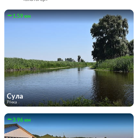
1.59 км
Сула
Річка
3.96 км