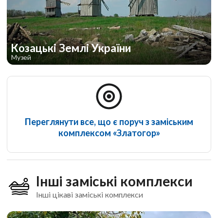
Козацькі Землі України
Музей
Переглянути все, що є поруч з заміським
комплексом «Златогор»
Інші заміські комплекси
Інші цікаві заміські комплекси