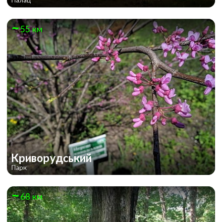
55 км
Криворудський
Парк
68 км