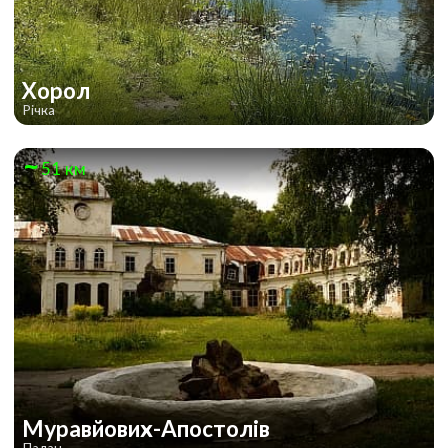
Хорол
Річка
51 км
Муравйових-Апостолів
Палац