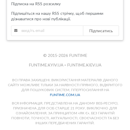
Підписка на RSS розсилку
Підпишіться на нашу RSS стрічку, щоб першими
дізнаватися про нові публікації.
Підписатись
© 2015-2026 FUNTIME
FUNTIME.KYIV.UA
•
FUNTIME.KIEV.UA
ВСІ ПРАВА ЗАХИЩЕНІ. ВИКОРИСТАННЯ МАТЕРІАЛІВ ДАНОГО
САЙТУ МОЖЛИВЕ ТІЛЬКИ ЗА НАЯВНОСТІ ПРЯМОГО, ВІДКРИТОГО
ДЛЯ ПОШУКОВИХ СИСТЕМ, ГІПЕРПОСИЛАННЯ НА
FUNTIME.COM.UA
ВСЯ ІНФОРМАЦІЯ, ПРЕДСТАВЛЕНА НА ДАНОМУ ВЕБ-РЕСУРСІ,
ПРИЗНАЧЕНА ДЛЯ ОСІБ СТАРШЕ 21 РОКУ, ВИКЛЮЧНО ДЛЯ
ОЗНАЙОМЛЕННЯ, ЗА ПРИНЦИПОМ «ЯК Є», БЕЗ ГАРАНТІЙ
ПОВНОТИ, ТОЧНОСТІ, АКТУАЛЬНОСТІ, СВОЄЧАСНОСТІ ТА БЕЗ
ІНШИХ ПЕРЕДБАЧЕНИХ ГАРАНТІЙ.