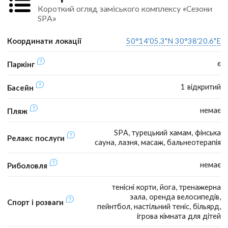
Короткий огляд заміського комплексу «Сезони
SPA»
Координати локації
50°14'05.3"N 30°38'20.6"E
є
Паркінг
1 відкритий
Басейн
немає
Пляж
SPA, турецький хамам, фінська
Релакс послуги
сауна, лазня, масаж, бальнеотерапія
немає
Риболовля
тенісні корти, йога, тренажерна
зала, оренда велосипедів,
Спорт і розваги
пейнтбол, настільний теніс, більярд,
ігрова кімната для дітей