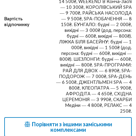
14 500₴, WEEKEND В Конча-Заспі
— 10 300₴, КОРОЛІВСЬКИЙ SPA
— 9 700₴, РАЙСЬКА НАСОЛОДА
Вартість
— 9 500₴, SPA-ПОБАЧЕННЯ — 8
відпочинку
150₴. БУНГАЛО: будні — 2 000₴,
вихідні — 3 000₴ (дод. персона:
будні — 600₴, вихідні — 800₴).
ЛІЖКА БІЛЯ БАСЕЙНУ: будні — 1
000₴, вихідні — 1 500₴ (дод.
персона: будні — 600₴, вихідні —
800₴). ШЕЗЛОНГИ: будні — 600₴,
вихідні — 800₴. SPA-ПРОГРАМИ:
РАЙ ДЛЯ ДВОХ — 6 890₴, SPA-
ПОДОРОЖ — 7 000₴, SPA-ДЕНЬ
— 6 500₴, ДЖЕНТЛЬМЕН SPA — 4
800₴, КЛЕОПАТРА — 5 900₴,
АФРОДІТА — 4 650₴, СХІДНА
ЦЕРЕМОНІЯ — 3 990₴, СКАРБИ
Медіни — 4 800₴, РЕЛАКС — 4
250₴.
Порівняти з іншими заміськими
комплексами