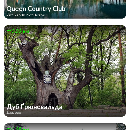
Queen Country Club
Заміський комплекс
3.32 км
Дуб Ґрюневальда
Дерево
4.29 км