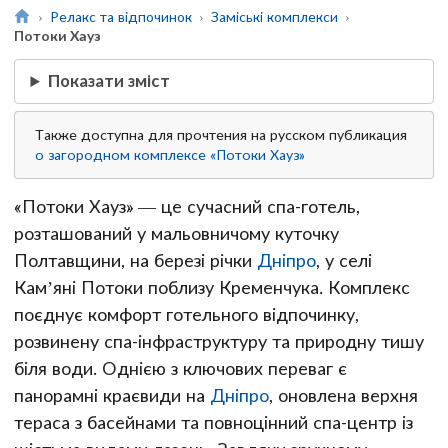
Релакс та відпочинок
Заміські комплекси
Потоки Хауз
Показати зміст
Также доступна для прочтения на русском публикация
о загородном комплексе «Потоки Хауз»
«Потоки Хауз» — це сучасний спа-готель,
розташований у мальовничому куточку
Полтавщини, на березі річки
Дніпро
, у селі
Кам’яні Потоки поблизу Кременчука. Комплекс
поєднує комфорт готельного відпочинку,
розвинену спа-інфраструктуру та природну тишу
біля води. Однією з ключових переваг є
панорамні краєвиди на
Дніпро
, оновлена верхня
тераса з басейнами та повноцінний спа-центр із