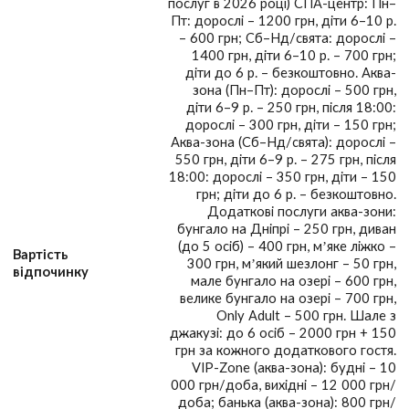
послуг в 2026 році) СПА-центр: Пн–
Пт: дорослі – 1200 грн, діти 6–10 р.
– 600 грн; Сб–Нд/свята: дорослі –
1400 грн, діти 6–10 р. – 700 грн;
діти до 6 р. – безкоштовно. Аква-
зона (Пн–Пт): дорослі – 500 грн,
діти 6–9 р. – 250 грн, після 18:00:
дорослі – 300 грн, діти – 150 грн;
Аква-зона (Сб–Нд/свята): дорослі –
550 грн, діти 6–9 р. – 275 грн, після
18:00: дорослі – 350 грн, діти – 150
грн; діти до 6 р. – безкоштовно.
Додаткові послуги аква-зони:
бунгало на Дніпрі – 250 грн, диван
(до 5 осіб) – 400 грн, м’яке ліжко –
Вартість
300 грн, м’який шезлонг – 50 грн,
відпочинку
мале бунгало на озері – 600 грн,
велике бунгало на озері – 700 грн,
Only Adult – 500 грн. Шале з
джакузі: до 6 осіб – 2000 грн + 150
грн за кожного додаткового гостя.
VIP-Zone (аква-зона): будні – 10
000 грн/доба, вихідні – 12 000 грн/
доба; банька (аква-зона): 800 грн/