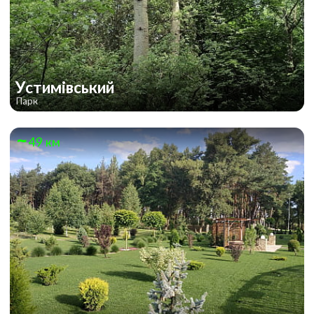
Устимівський
Парк
49 км