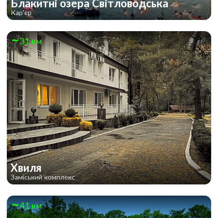
Блакитні озера Світловодська
Кар'єр
31 км
Хвиля
Заміський комплекс
41 км