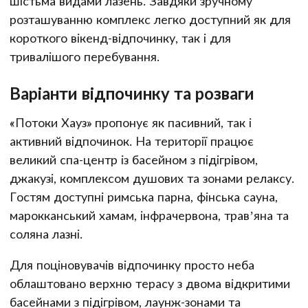
шістьма видами лазень. Завдяки зручному
розташуванню комплекс легко доступний як для
короткого вікенд-відпочинку, так і для
тривалішого перебування.
Варіанти відпочинку та розваги
«Потоки Хауз» пропонує як пасивний, так і
активний відпочинок. На території працює
великий спа-центр із басейном з підігрівом,
джакузі, комплексом душових та зонами релаксу.
Гостям доступні римська парна, фінська сауна,
марокканський хамам, інфрачервона, трав’яна та
соляна лазні.
Для поціновувачів відпочинку просто неба
облаштовано верхню терасу з двома відкритими
басейнами з підігрівом, лаунж-зонами та