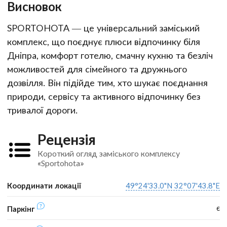
Висновок
SPORTOHOTA — це універсальний заміський
комплекс, що поєднує плюси відпочинку біля
Дніпра, комфорт готелю, смачну кухню та безліч
можливостей для сімейного та дружнього
дозвілля. Він підійде тим, хто шукає поєднання
природи, сервісу та активного відпочинку без
тривалої дороги.
Рецензія
Короткий огляд заміського комплексу
«Sportohota»
Координати локації
49°24'33.0"N 32°07'43.8"E
є
Паркінг