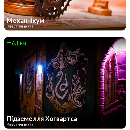
Механнікум
Квест-кімната
6.1 км
Підземелля Хогвартса
Квест-кімната