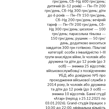
грн/день, Сб–Нд 600 грн/день;
дитячий (6–12 років) — Пн–Пт 200
грн/день, Сб–Нд 300 грн/день; діти
до 6 років — Пн–Пт 150 грн/день,
Сб–Нд 200 грн/день; вечірній
тариф — Пн–Пт 200 грн/день, Сб–
Нд 300 грн/день; шезлонг — 100
грн/день; парасолька тіньова —
150 грн/день; рушник — 50 грн/
день, додатково вноситься
завдаток 300 грн готівкою. Пільгові
категорії: особи з інвалідністю I–III
групи внаслідок війни, їх чоловік або
дружина та діти до 12 років (до 3
осіб) — знижка 25 відсотків;
військовослужбовці з посвідченням
УБД або довідкою №5 про
проходження військової служби з
2014 року, їх чоловік або дружина
та діти до 12 років (до 3 осіб) —
знижка 10 відсотків. Банні студії
«Атар» (період з 25.12.2025 по
03.01.2026). Grand-студія (працює з
10:30 до 22:00, мінімальна кількість