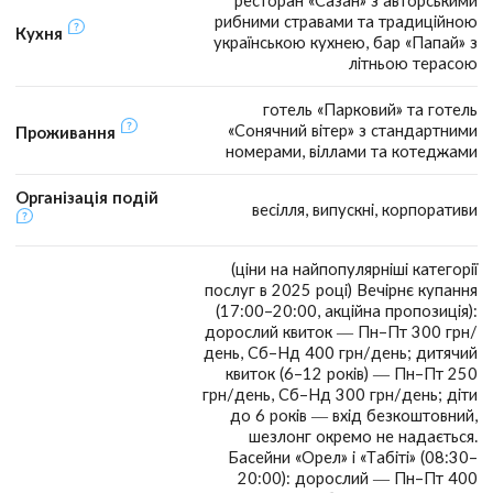
рибними стравами та традиційною
Кухня
українською кухнею, бар «Папай» з
літньою терасою
готель «Парковий» та готель
«Сонячний вітер» з стандартними
Проживання
номерами, віллами та котеджами
Організація подій
весілля, випускні, корпоративи
(ціни на найпопулярніші категорії
послуг в 2025 році) Вечірнє купання
(17:00–20:00, акційна пропозиція):
дорослий квиток — Пн–Пт 300 грн/
день, Сб–Нд 400 грн/день; дитячий
квиток (6–12 років) — Пн–Пт 250
грн/день, Сб–Нд 300 грн/день; діти
до 6 років — вхід безкоштовний,
шезлонг окремо не надається.
Басейни «Орел» і «Табіті» (08:30–
20:00): дорослий — Пн–Пт 400