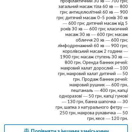
профілактичний 30 хв — 700 грн;
загальний масаж тіла 60 хв — 800
грн; антицелюлітний 60 хв — 900
грн; дитячий масаж 0–5 років 30 хв
— 600 грн; дитячий масаж від 5
років 30 хв — 600 грн; класичний
масаж 30 хв — 600 грн; масаж
обличчя 20 хв — 600 грн;
лімфодренажний 60 хв — 900 грн;
королівський масаж 2 години —
1900 грн; масаж ступень 30 хв —
800 грн. Оренда банних речей:
махровий халат дорослий — 100
грн, махровий халат дитячий — 50
грн. Продаж банних речей:
махровий рушник — 600 грн,
пештамаль — 400 грн, капці
одноразові — 50 грн, капці гумові
— 130 грн, банна шапочка — 30
грн, шапка з натурального фетру —
250 грн, махрова рукавичка — 50
грн, кесе — 120 грн.
Порівняти з іншими заміськими