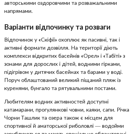
авторськими оздоровчими та розважальними
напрямами.
Варіанти відпочинку та розваги
Відпочинок у «Скіфії» охоплює як пасивні, так і
активні формати дозвілля. На території діють
комплекси відкритих басейнів «Орел» і «Табіті» з
зонами для дорослих і дітей, водними гірками,
підігрівом у дитячих басейнах та барами у воді.
Поруч облаштований великий піщаний пляж із
куренями, бунгало та рятувальними постами.
Любителям водних активностей доступні
катамарани, прогулянкові човни, каяки, сапи. Річка
Чорни Ташлик та озера також є місцем для
спортивної й аматорської риболовлі — водойми
зариблюються та мають спеціально облаштовані