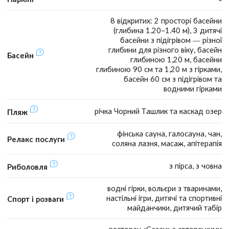
8 відкритих: 2 просторі басейни
(глибина 1.20–1.40 м), 3 дитячі
басейни з підігрівом — різної
глибини для різного віку, басейн
Басейн
глибиною 1,20 м, басейни
глибиною 90 см та 1,20 м з гірками,
басейн 60 см з підігрівом та
водними гірками
річка Чорний Ташлик та каскад озер
Пляж
фінська сауна, галосауна, чан,
Релакс послуги
соляна лазня, масаж, апітерапія
з пірса, з човна
Риболовля
водні гірки, вольєри з тваринами,
настільні ігри, дитячі та спортивні
Спорт і розваги
майданчики, дитячий табір
ресторан «Сазан» з авторськими