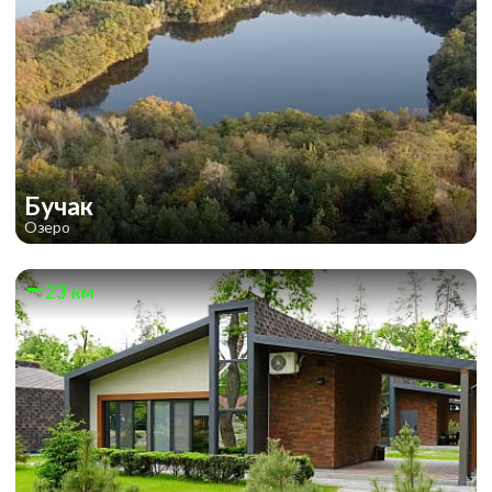
Бучак
Озеро
23 км