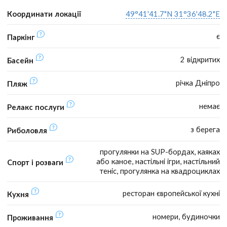
Координати локації
49°41'41.7"N 31°36'48.2"E
є
Паркінг
2 відкритих
Басейн
річка Дніпро
Пляж
немає
Релакс послуги
з берега
Риболовля
прогулянки на SUP-бордах, каяках
або каное, настільні ігри, настільний
Спорт і розваги
теніс, прогулянка на квадроциклах
ресторан європейської кухні
Кухня
номери, будиночки
Проживання