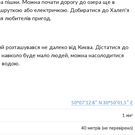
ера пішки. Можна почати дорогу до озера ще в
аршруткою або електричкою. Добиратися до Халеп'я
ля любителів пригод.
кий розташувався не далеко від Києва. Дістатися до
оли навколо буде мало людей, можна насолодитися
 водою.
50°07′12.8″ N 30°50′01.5″ E
1 км²
40 метрів (не перевірено)