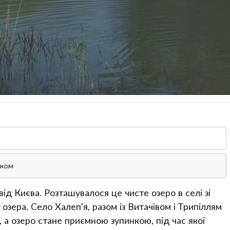
ском
ід Києва. Розташувалося це чисте озеро в селі зі
 озера. Село Халеп'я, разом із Витачівом і Трипіллям
а озеро стане приємною зупинкою, під час якої