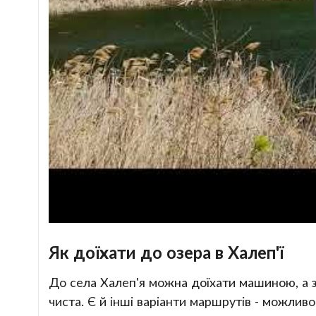
Як доїхати до озера в Халеп'ї
До села Халеп'я можна доїхати машиною, а 
чиста. Є й інші варіанти маршрутів - можлив