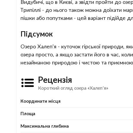
Видубичі, що в Києві, а звідти пройти до оз
Трипіллі - до нього також можна доїхати м
пішки або попутками - цей варіант підійде д
Підсумок
Озеро Халеп'я - куточок гірської природи, я
озера просто, а якщо застати його в час, к
незайманою природою і чистою та приємною
Рецензія
Короткий огляд озера «Халеп’я»
Координати місця
Площа
Максимальна глибина