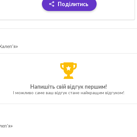
Поділитись
Халеп’я»
Напишіть свій відгук першим!
І можливо саме ваш відгук стане найкращим відгуком!
леп’я»