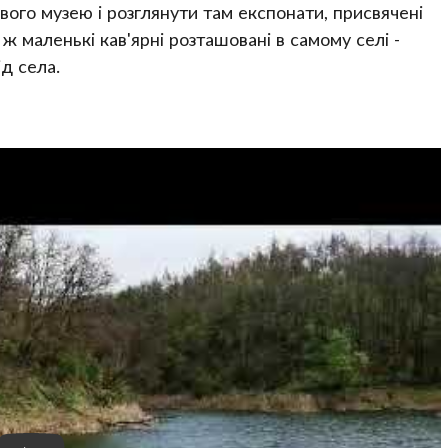
ого музею і розглянути там експонати, присвячені
ж маленькі кав'ярні розташовані в самому селі -
д села.