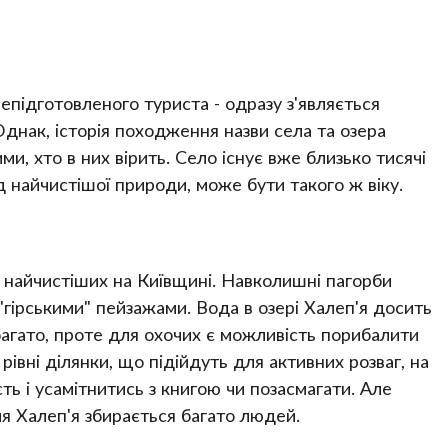
непідготовленого туриста - одразу з'являється
 Однак, історія походження назви села та озера
ми, хто в них вірить. Село існує вже близько тисячі
д найчистішої природи, може бути такого ж віку.
 найчистіших на Київщині. Навколишні пагорби
гірськими" пейзажами. Вода в озері Халеп'я досить
агато, проте для охочих є можливість порибалити
 рівні ділянки, що підійдуть для активних розваг, на
ь і усамітнитись з книгою чи позасмагати. Але
ля Халеп'я збирається багато людей.