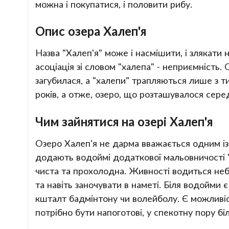
можна і покупатися, і половити рибу.
Опис озера Халеп'я
Назва "Халеп'я" може і насмішити, і злякати 
асоціація зі словом "халепа" - неприємність.
загубилася, а "халепи" трапляються лише з ти
років, а отже, озеро, що розташувалося сере
Чим зайнятися на озері Халеп'я
Озеро Халеп'я не дарма вважається одним із
додають водоймі додаткової мальовничості "
чиста та прохолодна. Живності водиться неб
та навіть заночувати в наметі. Біля водойми є
кшталт бадмінтону чи волейболу. Є можливіст
потрібно бути напоготові, у спекотну пору бі