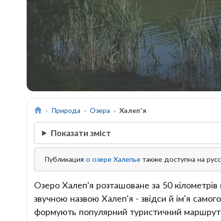
Природа
Озера
Халеп’я
Показати зміст
Публикация
о озере Халепье
также доступна на рус
Озеро Халеп'я розташоване за 50 кілометрів в
звучною назвою Халеп'я - звідси й ім'я самого
формують популярний туристичний маршрут, 