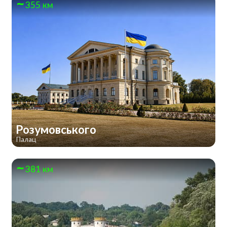
355 км
Розумовського
Палац
381 км