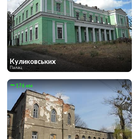
Куликовських
Палац
176 км