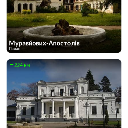
Муравйових-Апостолів
Палац
224 км