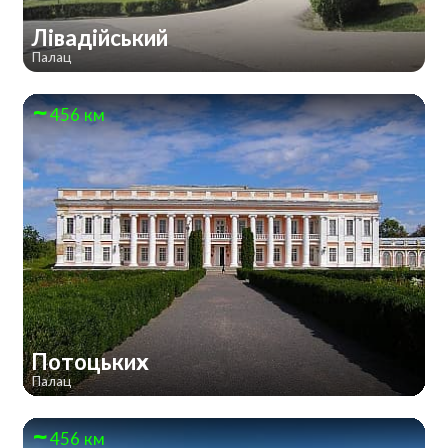
Лівадійський
Палац
456 км
Потоцьких
Палац
456 км