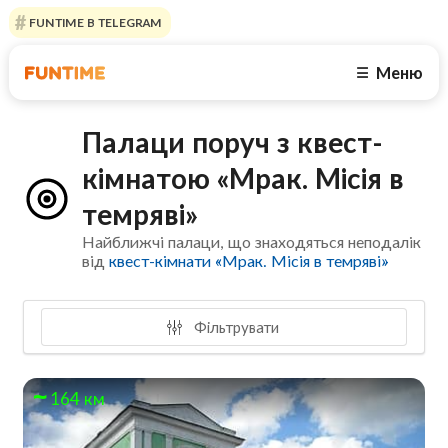
FUNTIME В TELEGRAM
Меню
☰
Палаци поруч з квест-
кімнатою «Мрак. Мiсiя в
темрявi»
Найближчі палаци, що знаходяться неподалік
від
квест-кімнати «Мрак. Мiсiя в темрявi»
Фільтрувати
164 км