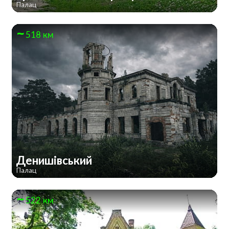
Палац
518 км
Денишівський
Палац
522 км