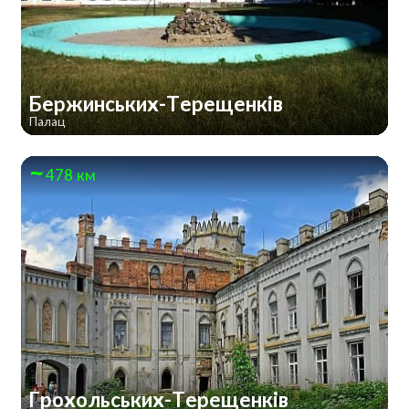
Бержинських-Терещенків
Палац
478 км
Грохольських-Терещенків