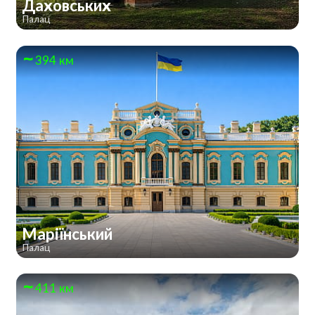
Даховських
Палац
394 км
Маріїнський
Палац
411 км