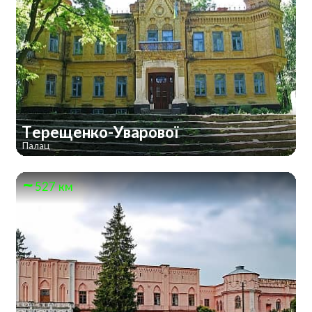
Терещенко-Уварової
Палац
527 км