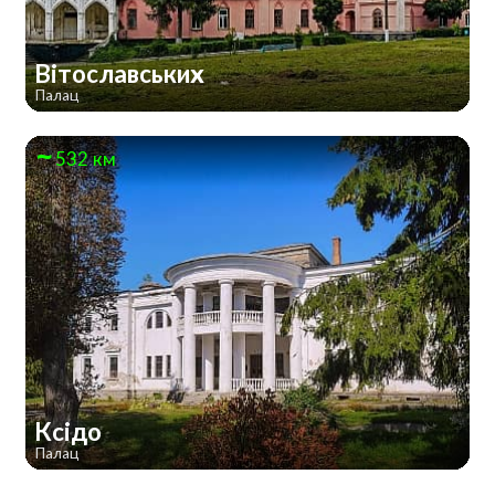
Вітославських
Палац
532 км
Ксідо
Палац