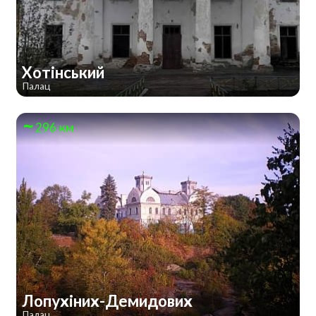
Хотінський
Палац
296 км
Лопухіних-Демидових
Палац