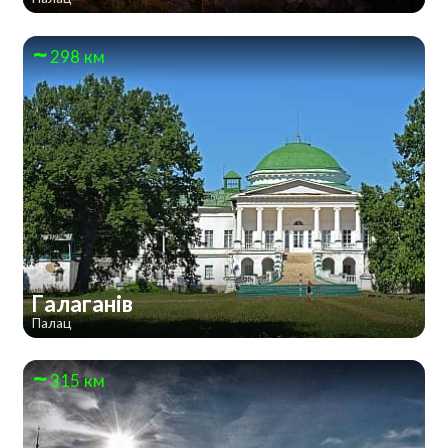
298 км
Галаганів
Палац
315 км