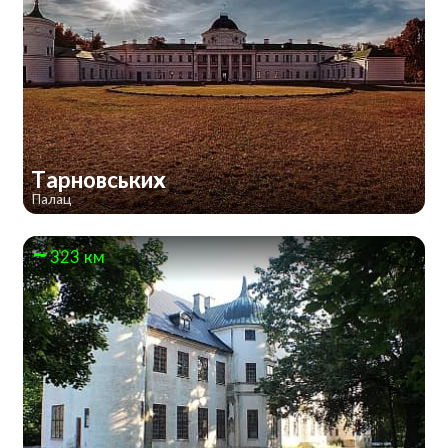
Тарновських
Палац
323 км