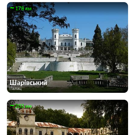
178 км
Шарівський
Палац
203 км