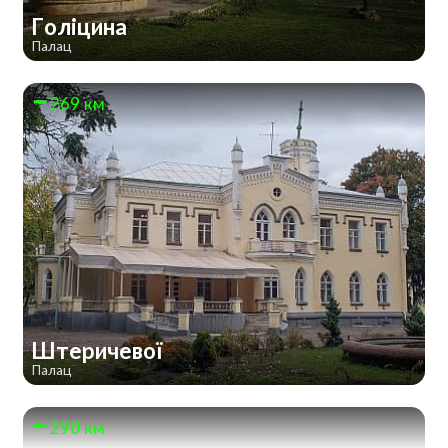
Голіцина
Палац
269 км
Штеричевої
Палац
290 км