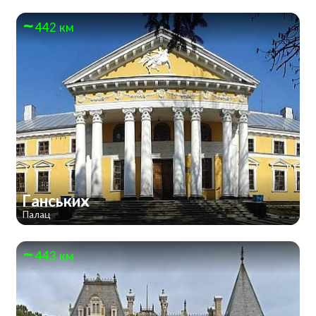
442 км
Ганських
Палац
443 км