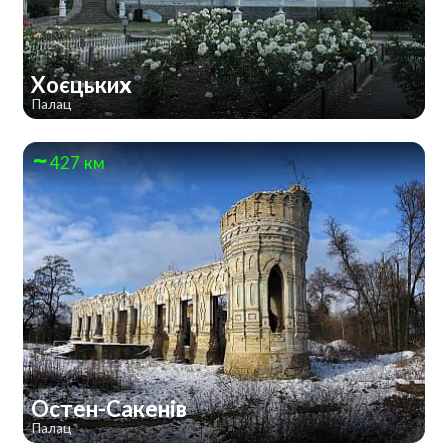
Хоєцьких
Палац
427 км
Остен-Сакенів
Палац