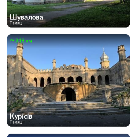
Шувалова
Палац
348 км
Курісів
Палац