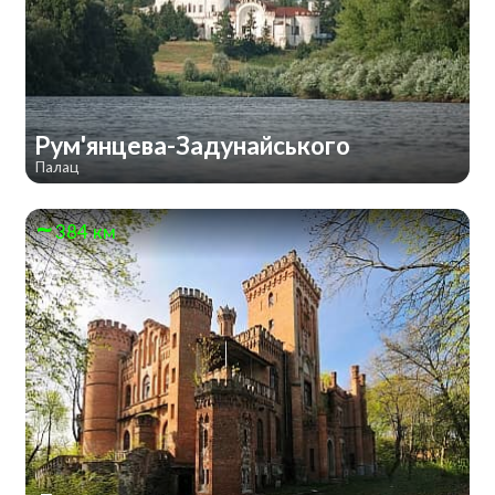
Рум'янцева-Задунайського
Палац
384 км