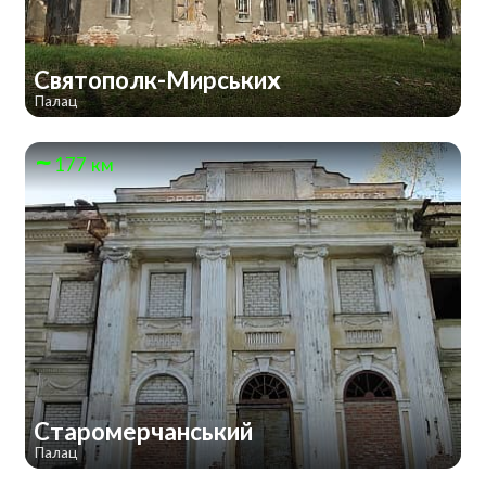
Святополк-Мирських
Палац
177 км
Старомерчанський
Палац