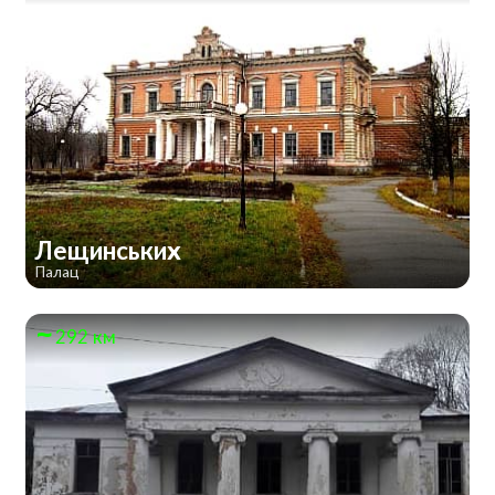
Лещинських
Палац
292 км