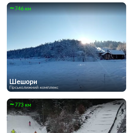
746 км
Шешори
Гірськолижний комплекс
773 км