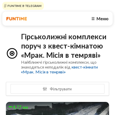
FUNTIME В TELEGRAM
Меню
☰
Гірськолижні комплекси
поруч з квест-кімнатою
«Мрак. Мiсiя в темрявi»
Найближчі гірськолижні комплекси, що
знаходяться неподалік від
квест-кімнати
«Мрак. Мiсiя в темрявi»
Фільтрувати
4.77 км