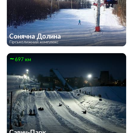
Сонячна Долина
Гірськолижний комплекс
697 км
Савич-Парк