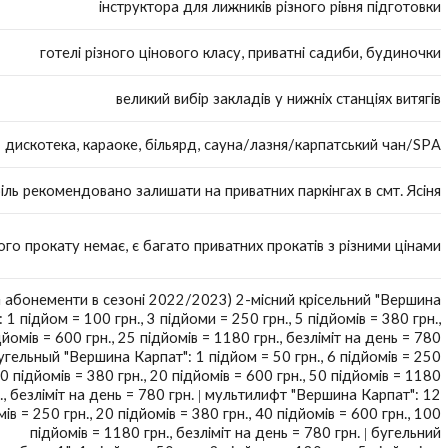
інструктора для лижників різного рівня підготовки
готелі різного цінового класу, приватні садиби, будиночки
великий вибір закладів у нижніх станціях витягів
дискотека, караоке, більярд, сауна/лазня/карпатський чан/SPA
ль рекомендовано залишати на приватних паркінгах в смт. Ясіня
ого прокату немає, є багато приватних прокатів з різними цінами
а абонементи в сезоні 2022/2023) 2-місний крісельний "Вершина
 1 підйом = 100 грн., 3 підйоми = 250 грн., 5 підйомів = 380 грн.,
йомів = 600 грн., 25 підйомів = 1180 грн., безліміт на день = 780
бугельный "Вершина Карпат": 1 підйом = 50 грн., 6 підйомів = 250
10 підйомів = 380 грн., 20 підйомів = 600 грн., 50 підйомів = 1180
., безліміт на день = 780 грн. | мультилифт "Вершина Карпат": 12
ів = 250 грн., 20 підйомів = 380 грн., 40 підйомів = 600 грн., 100
підйомів = 1180 грн., безліміт на день = 780 грн. | бугельний