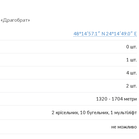
 «Драгобрат»
48°14′57.1″ N 24°14′49.0″ E
0 шт.
1 шт.
4 шт.
2 шт.
1320 - 1704 метри
2 крісельних, 10 бугельних, 1 мультіліфт
не можливо