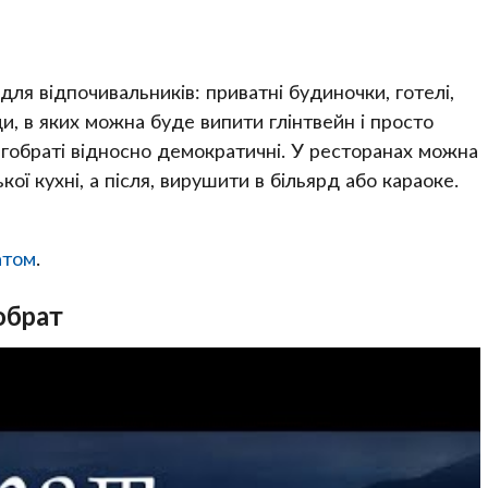
 для відпочивальників: приватні будиночки, готелі,
ди, в яких можна буде випити глінтвейн і просто
рагобраті відносно демократичні. У ресторанах можна
ої кухні, а після, вирушити в більярд або караоке.
атом
.
обрат