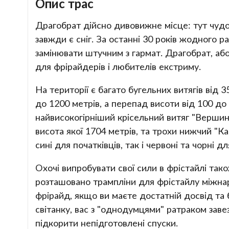
Опис трас
Драгобрат дійсно дивовижне місце: тут чуд
завжди є сніг. За останні 30 років жодного р
замінювати штучним з гармат. Драгобрат, аб
для фрірайдерів і любителів екстриму.
На території є багато бугельних витягів від 
до 1200 метрів, а перепад висоти від 100 до
найвисокогірніший крісельний витяг "Вершина 
висота якої 1704 метрів, та трохи нижчий "Ка
сині для початківців, так і червоні та чорні 
Охочі випробувати свої сили в фрістайлі тако
розташовано трампліни для фрістайлу міжнар
фрірайд, якщо ви маєте достатній досвід та
світанку, вас з "однодумцями" ратраком завез
підкорити непідготовлені спуски.