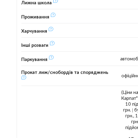
Лижна школа
Проживання
Харчування
Інші розваги
автомобі
Паркування
Прокат лиж/снобордів та споряджень
офіційн
(Ціни н
Карпат":
10 під
грн. | 
грн., 
грн
підйом