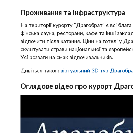
Проживання та інфраструктура
На території курорту "Драгобрат" є всі блага
фінська сауна, ресторани, кафе та інші закла
відпочити після катання. Ціни на готелі у Д
скуштувати страви національної та європейськ
Усі розваги на смак відпочивальників.
Дивіться також
віртуальний 3D тур Драгобр
Оглядове відео про курорт Драг