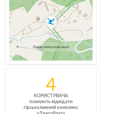
Переглянути на мапі
4
КОРИСТУВАЧА
планують відвідати
гірськолижний комплекс
«Драгобрат»