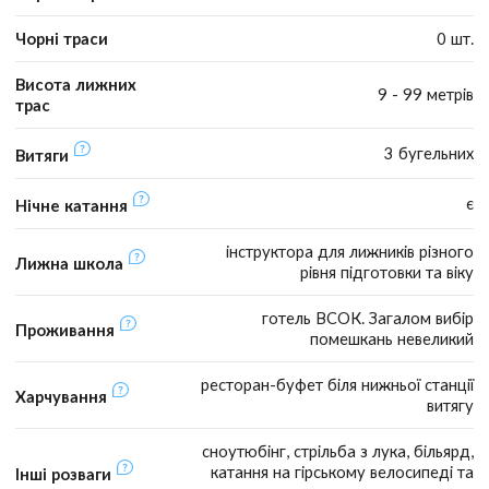
Чорні траси
0 шт.
Висота лижних
9 - 99 метрів
трас
3 бугельних
Витяги
є
Нічне катання
інструктора для лижників різного
Лижна школа
рівня підготовки та віку
готель ВСОК. Загалом вибір
Проживання
помешкань невеликий
ресторан-буфет біля нижньої станції
Харчування
витягу
сноутюбінг, стрільба з лука, більярд,
катання на гірському велосипеді та
Інші розваги