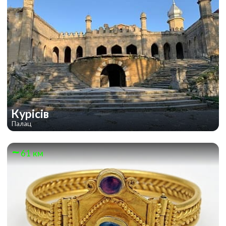
Курісів
Палац
61 км