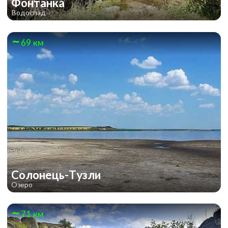
Фонтанка
Водоспад
69 км
Солонець-Тузли
Озеро
71 км