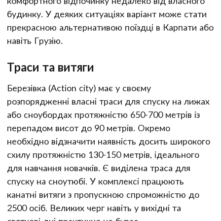
комфортного відпочинку недалеко від власного
будинку. У деяких ситуаціях варіант може стати
прекрасною альтернативою поїздці в Карпати або
навіть Грузію.
Траси та витяги
Березівка (Action city) має у своєму
розпорядженні власні траси для спуску на лижах
або сноубордах протяжністю 650-700 метрів із
перепадом висот до 90 метрів. Окремо
необхідно відзначити наявність досить широкого
схилу протяжністю 130-150 метрів, ідеального
для навчання новачків. Є виділена траса для
спуску на сноутюбі. У комплексі працюють
канатні витяги з пропускною спроможністю до
2500 осіб. Великих черг навіть у вихідні та
святкові дні практично не буває.