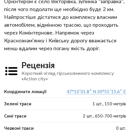
Орієнтиром є село Вікторівка, зупинка "заправка",
після чого подолати ще необхідно буде 2 км.
Найпростіше дістатися до комплексу власним
автомобілем, відмінною трасою, що проходить
через Комінтернове. Напрямок через
Краснознам'янку і Київську дорогу вважається
менш вдалим через погану якість доріг.
Рецензія
Короткий огляд гірськолижного комплексу
«Action city»
Координати локації
47°10′01.8″ N 30°55′15.6″ E
Зелені траси
1 шт., 150 метрів
Сині траси
2 шт., 650-700 метрів
Червоні траси
0 шт.