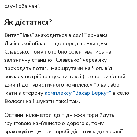
сауні оба чані.
Як дістатися?
Витяг "Ільз" знаходиться в селі Тернавка
Львівської області, що поряд з селищем
Славсько. Тому потрібно орієнтуватись на
залізничну станцію "Славсько" через яку
проходять потяги маршрутами на Чоп. від
вокзалу потрібно шукати таксі (повнопривідний
джип) до туристичного комплексу "Ільз", або
їхати в сторону
комплексу "Захар Беркут"
в село
Волосянка і шукати таксі там.
Останні кілометри до підніжжя гори йдуть
грунтовою кам'янистою дорогою, тому
враховуйте це при спробі дістатись до локації