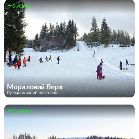
2.43 км
Мораловий Верх
Гірськолижний комплекс
2.59 км