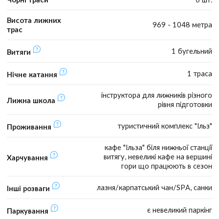
Висота лижних
969 - 1048 метра
трас
1 бугельний
Витяги
1 траса
Нічне катання
інструктора для лижників різного
Лижна школа
рівня підготовки
туристичний комплекс "Ільз"
Проживання
кафе "Ільза" біля нижньої станції
витягу, невеликі кафе на вершині
Харчування
гори що працюють в сезон
лазня/карпатський чан/SPA, санки
Інші розваги
є невеликий паркінг
Паркування