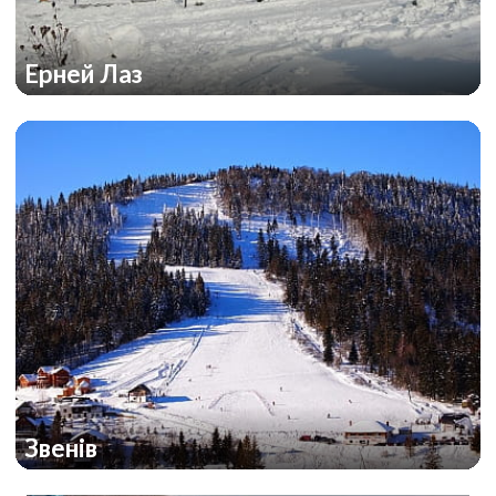
Ерней Лаз
Звенів