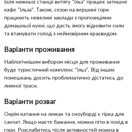
Біля нижньої станції витягу "Ільз" працює затишне
кафе "Ільза". Також, сезон на вершині гори
працюють невеликі заклади з пропозиціями
домашньої кухні, що дасть змогу відновити сили
та втамувати голод з неймовірним краєвидом.
Варіанти проживання
Найлогічнішим вибором місця для проживання
буде туристичний комплекс "Ільз". Від інших
помешкань досить проблематично дістатись до
лижної траси.
Варіанти розваг
Окрім катання на лижах та сноуборді є гірка для
санчат. Якщо маєте бажання, можна піти в похід в
гори. Розслабитись після активностей можна в