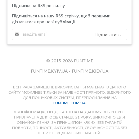
Підписка на RSS розсилку
Підпишіться на нашу RSS стрічку, щоб першими
дізнаватися про нові публікації.
Підписатись
© 2015-2026 FUNTIME
FUNTIME.KYIV.UA
•
FUNTIME.KIEV.UA
ВСІ ПРАВА ЗАХИЩЕНІ. ВИКОРИСТАННЯ МАТЕРІАЛІВ ДАНОГО
САЙТУ МОЖЛИВЕ ТІЛЬКИ ЗА НАЯВНОСТІ ПРЯМОГО, ВІДКРИТОГО
ДЛЯ ПОШУКОВИХ СИСТЕМ, ГІПЕРПОСИЛАННЯ НА
FUNTIME.COM.UA
ВСЯ ІНФОРМАЦІЯ, ПРЕДСТАВЛЕНА НА ДАНОМУ ВЕБ-РЕСУРСІ,
ПРИЗНАЧЕНА ДЛЯ ОСІБ СТАРШЕ 21 РОКУ, ВИКЛЮЧНО ДЛЯ
ОЗНАЙОМЛЕННЯ, ЗА ПРИНЦИПОМ «ЯК Є», БЕЗ ГАРАНТІЙ
ПОВНОТИ, ТОЧНОСТІ, АКТУАЛЬНОСТІ, СВОЄЧАСНОСТІ ТА БЕЗ
ІНШИХ ПЕРЕДБАЧЕНИХ ГАРАНТІЙ.