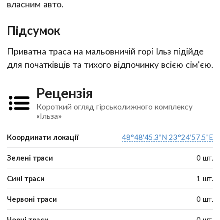
власним авто.
Підсумок
Приватна траса на мальовничій горі Ільз підійде
для початківців та тихого відпочинку всією сім'єю.
Рецензія
Короткий огляд гірськолижного комплексу
«Ільза»
Координати локації
48°48'45.3"N 23°24'57.5"E
Зелені траси
0 шт.
Сині траси
1 шт.
Червоні траси
0 шт.
Чорні траси
0 шт.