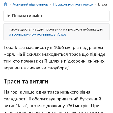
Активний відпочинок
Гірськолижні комплекси
Ільза
Показати зміст
Также доступна для прочтения на русском публикация
о горнолыжном комплексе Ильза
Гора Ільза має висоту в 1066 метрів над рівнем
моря. На її схилах знаходиться траса що підійде
тим хто починає свій шлях в підкоренні сніжних
вершин на лижах чи сноуборді.
Траси та витяги
На горі є лише одна траса низького рівня
складності, її обслуговує приватний бугельний
витяг "Ільз", що має довжину 750 метрів. При
плануванні поїздки варто враховувати - схил не