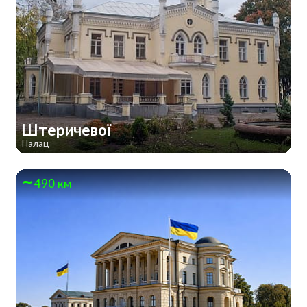
Штеричевої
Палац
490 км