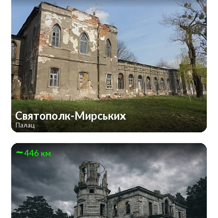
Святополк-Мирських
Палац
446 км