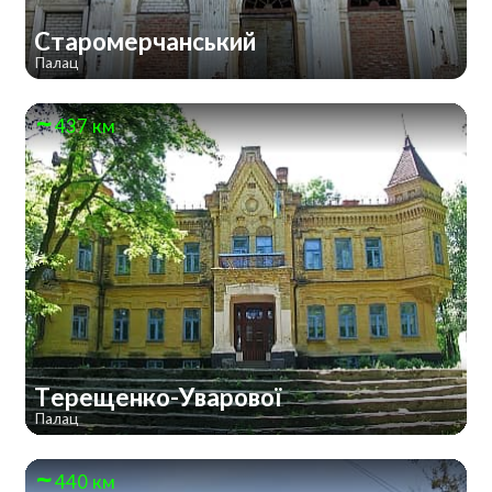
Старомерчанський
Палац
437 км
Терещенко-Уварової
Палац
440 км