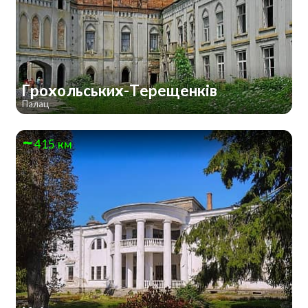
Грохольських-Терещенків
Палац
415 км