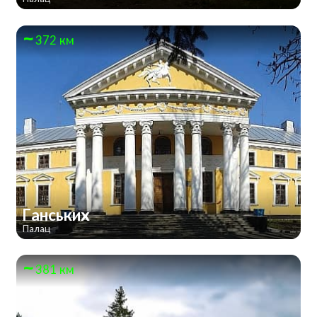
372 км
Ганських
Палац
381 км