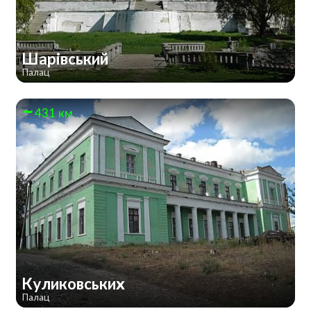
Шарівський
Палац
431 км
Куликовських
Палац