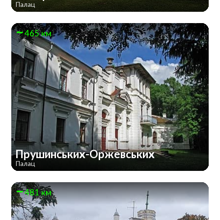
Палац
465 км
Прушинських-Оржевських
Палац
481 км