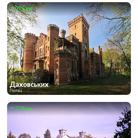
275 км
Даховських
Палац
278 км