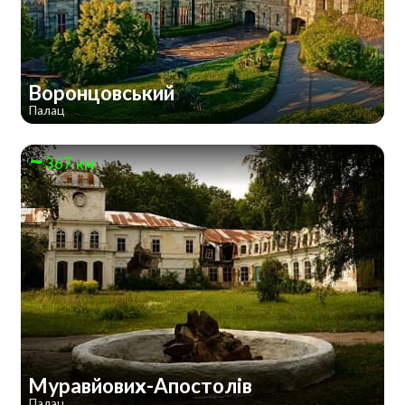
Воронцовський
Палац
367 км
Муравйових-Апостолів
Палац