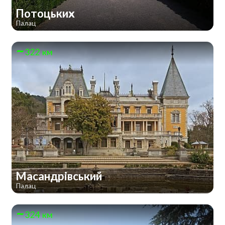
Потоцьких
Палац
322 км
Масандрівський
Палац
324 км