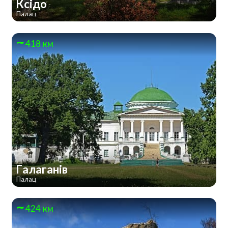
Ксідо
Палац
418 км
Галаганів
Палац
424 км