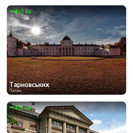
433 км
Тарновських
Палац
435 км