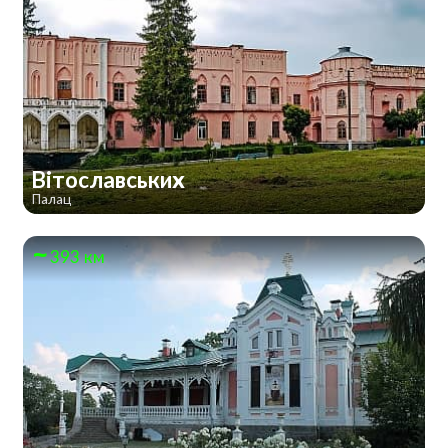
Вітославських
Палац
393 км