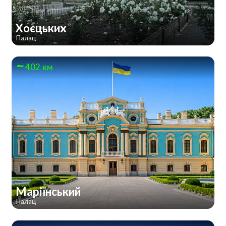
Хоєцьких
Палац
402 км
Маріїнський
Палац