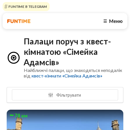
FUNTIME В TELEGRAM
Меню
☰
Палаци поруч з квест-
кімнатою «Сімейка
Адамсів»
Найближчі палаци, що знаходяться неподалік
від
квест-кімнати «Сімейка Адамсів»
Фільтрувати
78 км