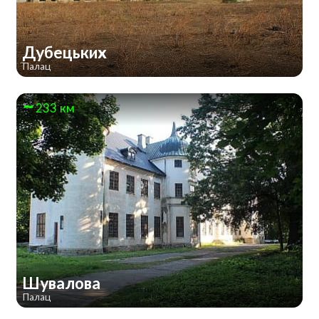
Дубецьких
Палац
233 км
Шувалова
Палац