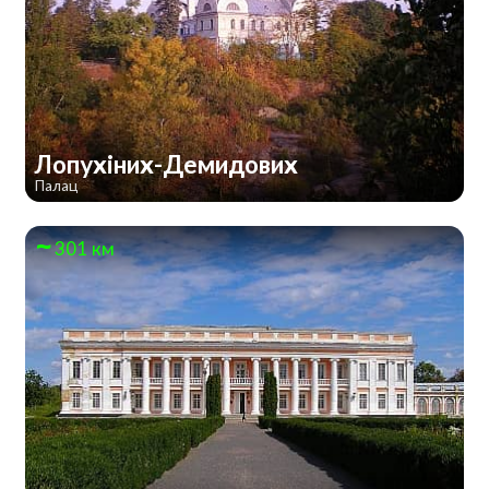
Лопухіних-Демидових
Палац
301 км