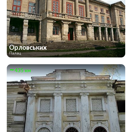
Орловських
Палац
435 км