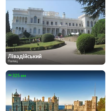
Лівадійський
Палац
325 км