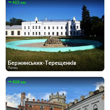
403 км
Бержинських-Терещенків
Палац
404 км