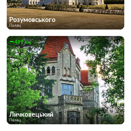
Розумовського
Палац
497 км
Личковецький
Палац