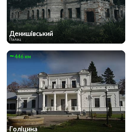
Денишівський
Палац
446 км
Голіцина