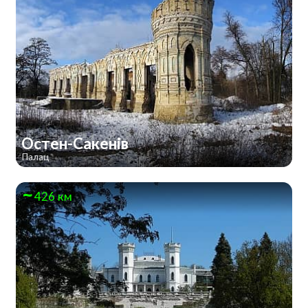
Остен-Сакенів
Палац
426 км