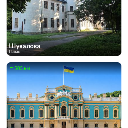
Шувалова
Палац
505 км