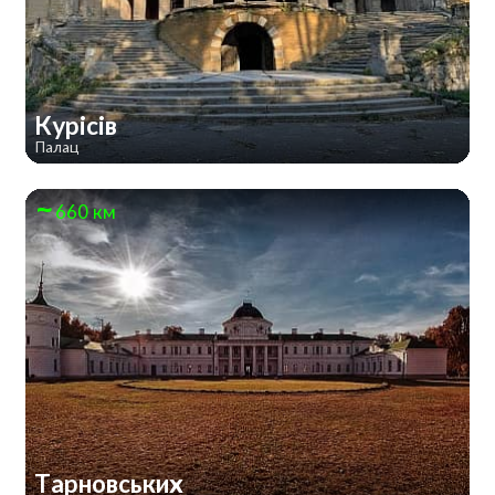
Курісів
Палац
660 км
Тарновських