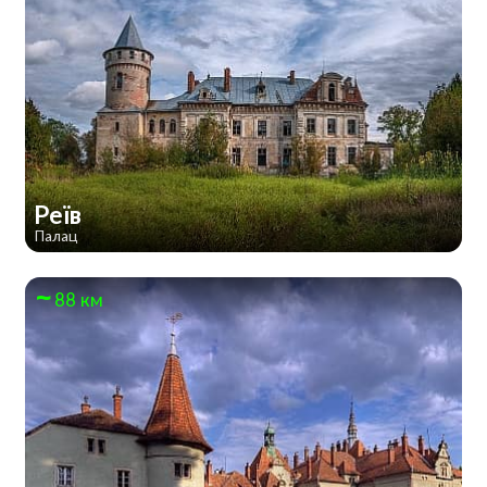
Реїв
Палац
88 км