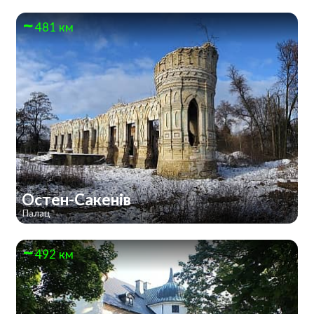
481 км
Остен-Сакенів
Палац
492 км