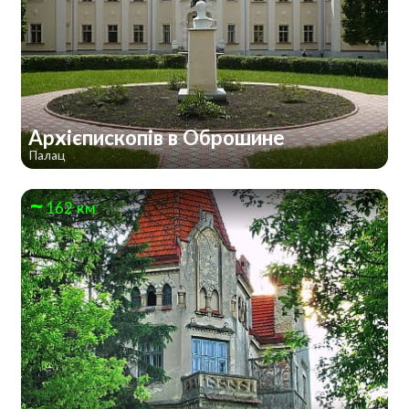
Архієпископів в Оброшине
Палац
162 км