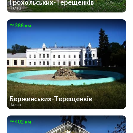
Грохольських-Терещенків
Палац
388 км
Бержинських-Терещенків
Палац
402 км