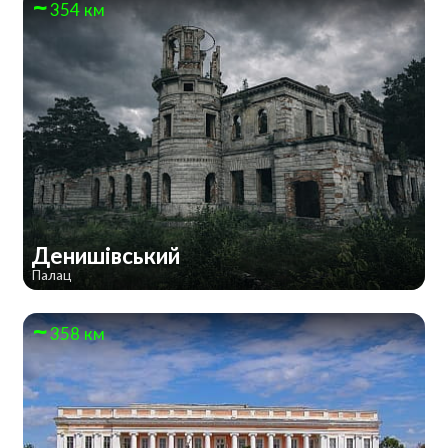
354 км
Денишівський
Палац
358 км