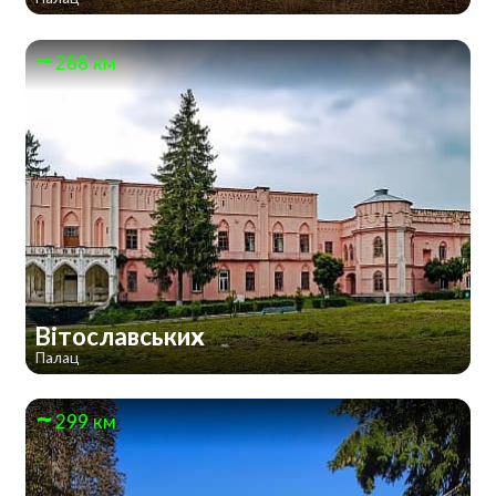
288 км
Вітославських
Палац
299 км