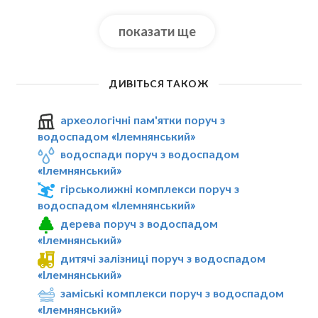
показати ще
ДИВІТЬСЯ ТАКОЖ
археологічні пам'ятки поруч з
водоспадом «Ілемнянський»
водоспади поруч з водоспадом
«Ілемнянський»
гірськолижні комплекси поруч з
водоспадом «Ілемнянський»
дерева поруч з водоспадом
«Ілемнянський»
дитячі залізниці поруч з водоспадом
«Ілемнянський»
заміські комплекси поруч з водоспадом
«Ілемнянський»