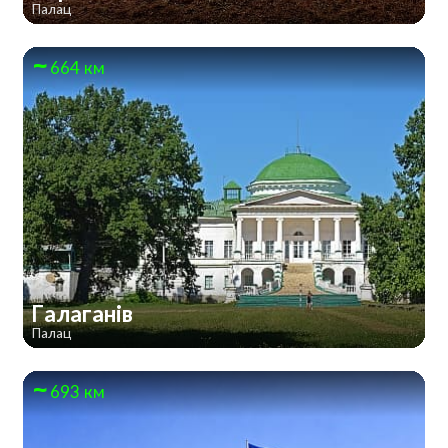
Палац
664 км
Галаганів
Палац
693 км