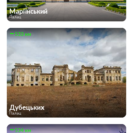
Маріїнський
Палац
533 км
Дубецьких
Палац
534 км