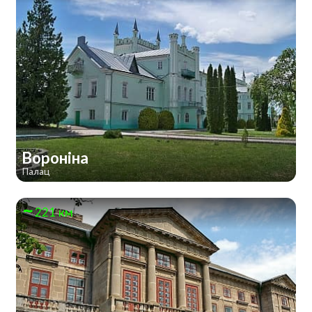
Вороніна
Палац
221 км