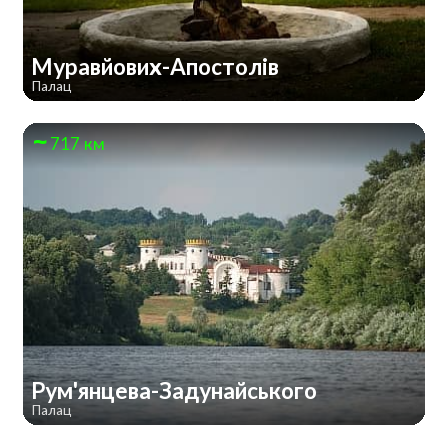
Муравйових-Апостолів
Палац
717 км
Рум'янцева-Задунайського
Палац