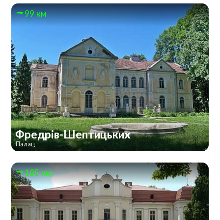
99 км
Фредрів-Шептицьких
Палац
105 км