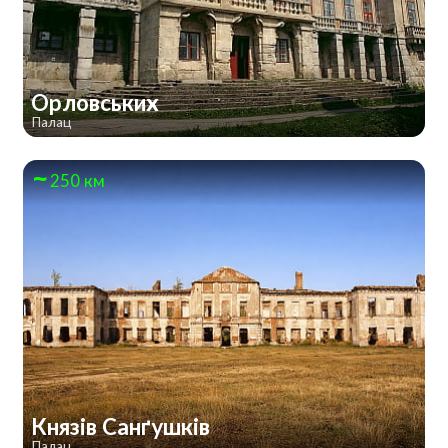
Орловських
Палац
250 км
Князів Санґушків
Палац