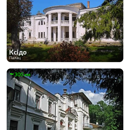
Ксідо
Палац
300 км