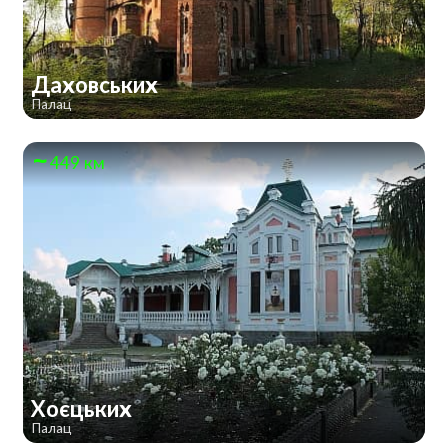
Даховських
Палац
449 км
Хоєцьких
Палац