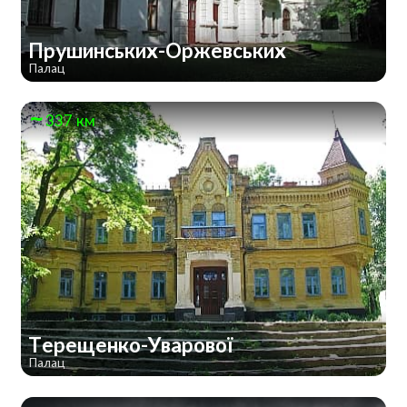
Прушинських-Оржевських
Палац
337 км
Терещенко-Уварової
Палац