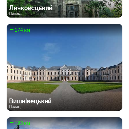
Личковецький
Палац
174 км
Вишнівецький
Палац
193 км