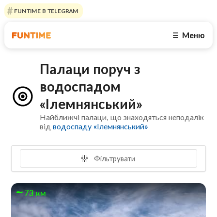
FUNTIME В TELEGRAM
Меню
☰
Палаци поруч з
водоспадом
«Ілемнянський»
Найближчі палаци, що знаходяться неподалік
від
водоспаду «Ілемнянський»
Фільтрувати
73 км