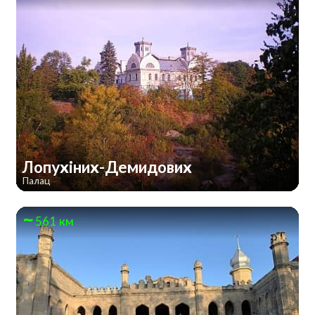
Лопухіних-Демидових
Палац
561 км