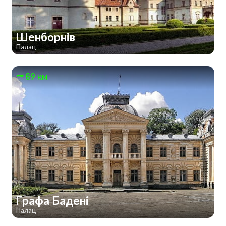
Шенборнів
Палац
89 км
Графа Бадені
Палац