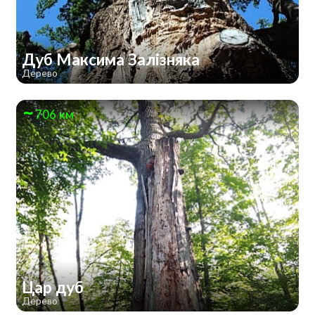
Дуб Максима Залізняка
Дерево
706 км
Цар дуб
Дерево