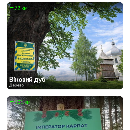
72 км
Віковий дуб
Дерево
101 км