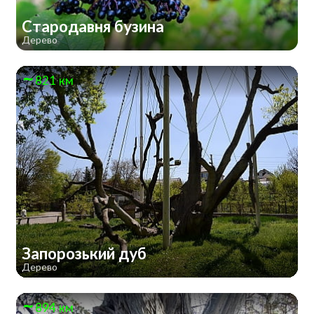
Стародавня бузина
Дерево
821 км
Запорозький дуб
Дерево
894 км