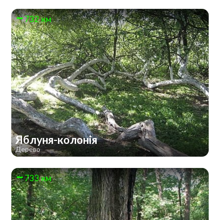
732 км
Яблуня-колонія
Дерево
733 км