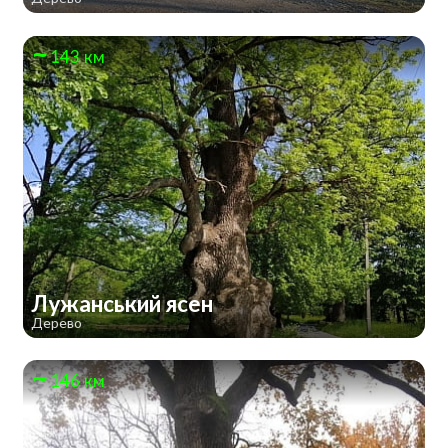
143 км
Лужанський ясен
Дерево
146 км