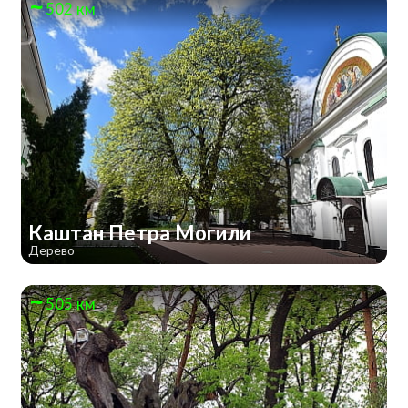
502 км
Каштан Петра Могили
Дерево
505 км