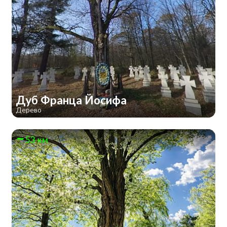
Дуб Франца Йосифа
Дерево
53 км