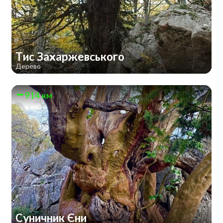
Тис Захаржевського
Дерево
914 км
Суничник Єни