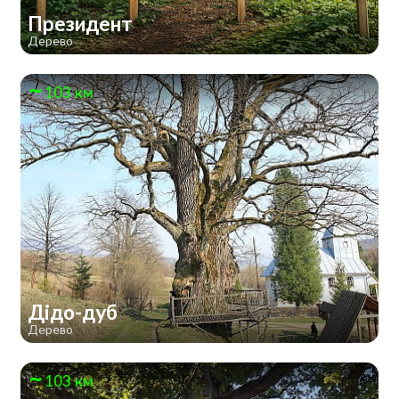
Президент
Дерево
103 км
Дідо-дуб
Дерево
103 км