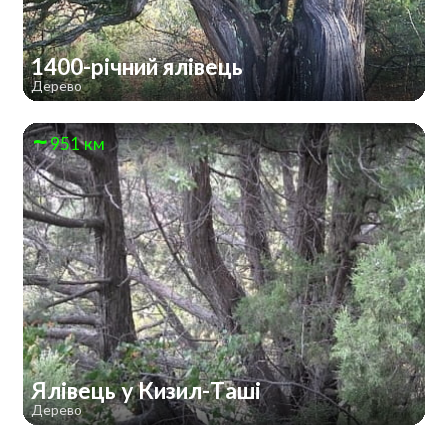
1400-річний ялівець
Дерево
951 км
Ялівець у Кизил-Таші
Дерево