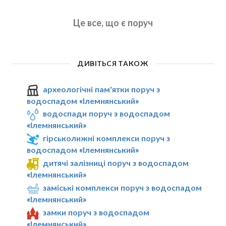
Це все, що є поруч
ДИВІТЬСЯ ТАКОЖ
археологічні пам'ятки поруч з
водоспадом «Ілемнянський»
водоспади поруч з водоспадом
«Ілемнянський»
гірськолижні комплекси поруч з
водоспадом «Ілемнянський»
дитячі залізниці поруч з водоспадом
«Ілемнянський»
заміські комплекси поруч з водоспадом
«Ілемнянський»
замки поруч з водоспадом
«Ілемнянський»