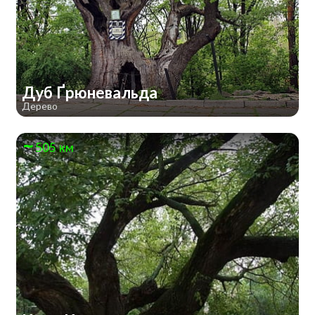
Дуб Ґрюневальда
Дерево
505 км