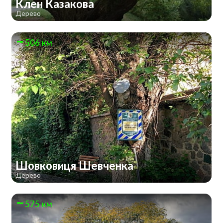
Клен Казакова
Дерево
506 км
Шовковиця Шевченка
Дерево
575 км