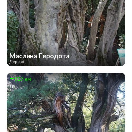
Маслина Геродота
Дерево
927 км