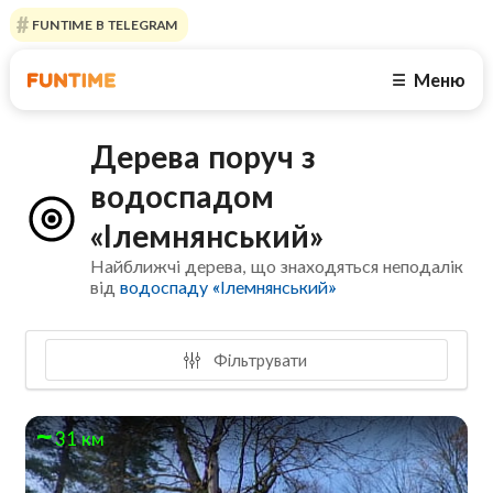
FUNTIME В TELEGRAM
Меню
☰
Дерева поруч з
водоспадом
«Ілемнянський»
Найближчі дерева, що знаходяться неподалік
від
водоспаду «Ілемнянський»
Фільтрувати
31 км