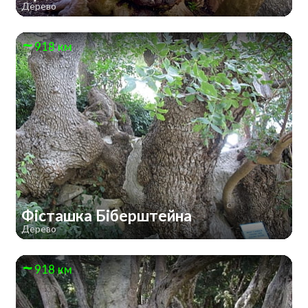
Дерево
918 км
Фісташка Біберштейна
Дерево
918 км