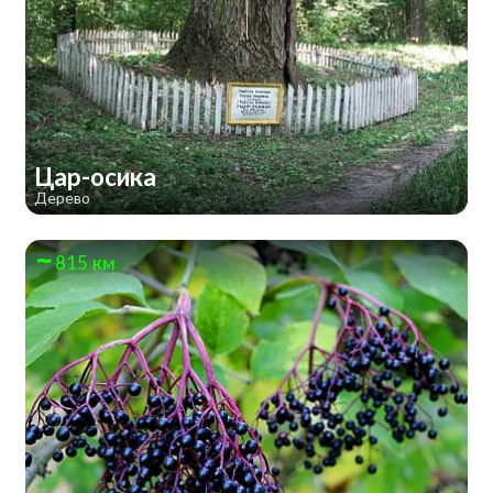
Цар-осика
Дерево
815 км