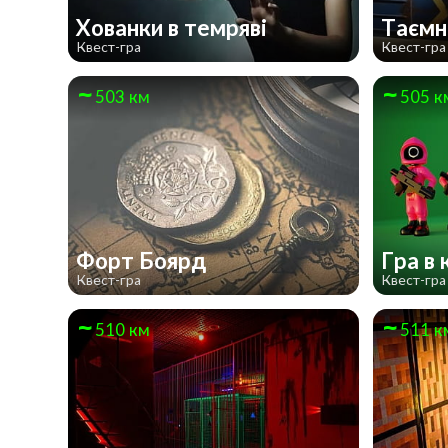
Хованки в темряві
Таємн
Квест-гра
Квест-гра
503 км
505 к
Форт Боярд
Гра в
Квест-гра
Квест-гра
510 км
511 к