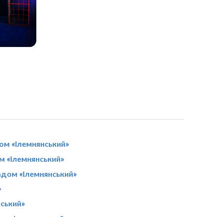
ом «Ілемнянський»
м «Ілемнянський»
адом «Ілемнянський»
»
нський»