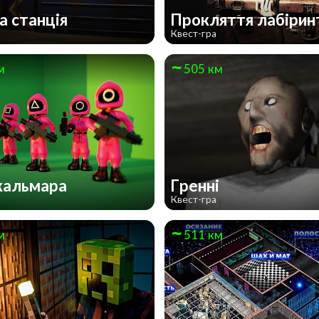
а станція
Прокляття лабіри
Квест-гра
м
505 км
 кальмара
Гренні
Квест-гра
м
511 км