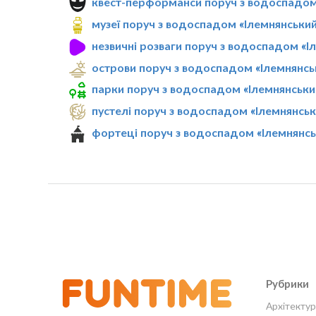
квест-перформанси поруч з водоспадом
музеї поруч з водоспадом «Ілемнянськи
незвичні розваги поруч з водоспадом «І
острови поруч з водоспадом «Ілемнянсь
парки поруч з водоспадом «Ілемнянськи
пустелі поруч з водоспадом «Ілемнянськ
фортеці поруч з водоспадом «Ілемнянсь
Рубрики
Архітектур