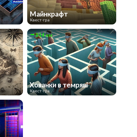
Майнкрафт
Квест-гра
814 км
Хованки в темряві
Квест-гра