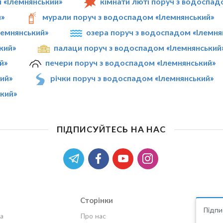
 «Ілемнянський»
кімнати люті поруч з водоспад
й»
мурали поруч з водоспадом «Ілемнянський»
лемнянський»
озера поруч з водоспадом «Ілемня
кий»
палаци поруч з водоспадом «Ілемнянський
й»
печери поруч з водоспадом «Ілемнянський»
ий»
річки поруч з водоспадом «Ілемнянський»
кий»
ПІДПИСУЙТЕСЬ НА НАС
Сторінки
Підпи
а
Про нас