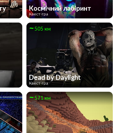
нту
Космічний лабіринт
Квест-гра
505 км
Dead by Daylight
Квест-гра
571 км