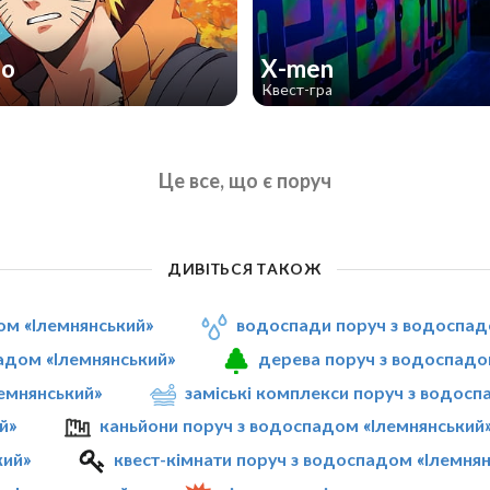
то
X-men
Квест-гра
Це все, що є поруч
ДИВІТЬСЯ ТАКОЖ
ом «Ілемнянський»
водоспади поруч з водоспад
адом «Ілемнянський»
дерева поруч з водоспадо
лемнянський»
заміські комплекси поруч з водосп
й»
каньйони поруч з водоспадом «Ілемнянський
кий»
квест-кімнати поруч з водоспадом «Ілемня