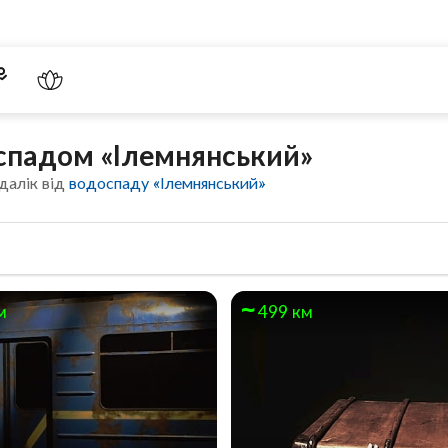
оспадом «Ілемнянський»
далік від
водоспаду «Ілемнянський»
м
499 км