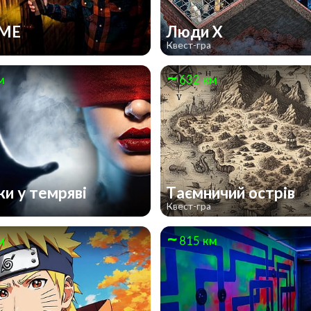
AME
Люди Х
Квест-гра
м
632 км
ки у темряві
Таємничий острів
Квест-гра
м
815 км