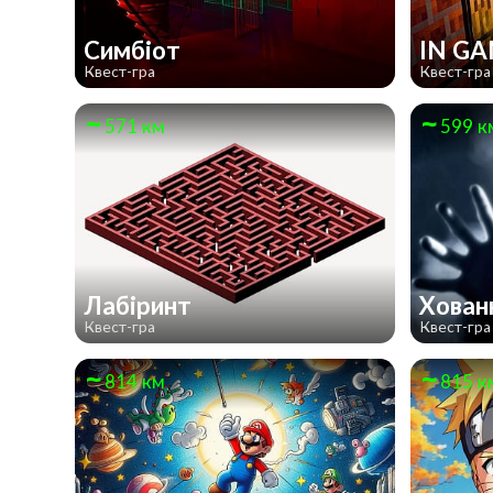
Симбіот
IN G
Квест-гра
Квест-гра
571 км
599 к
Лабіринт
Хован
Квест-гра
Квест-гра
814 км
815 к