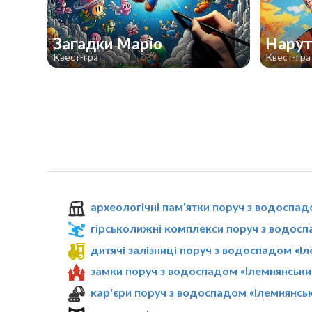
Загадки Маріо
Нару
Квест-гра
Квест-гра
археологічні пам'ятки поруч з водоспад
гірськолижні комплекси поруч з водосп
дитячі залізниці поруч з водоспадом «І
замки поруч з водоспадом «Ілемнянськи
кар'єри поруч з водоспадом «Ілемнянсь