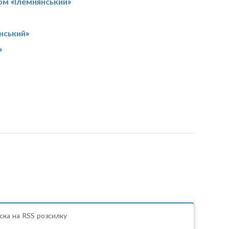
ом «Ілемнянський»
нський»
»
ска на RSS розсилку