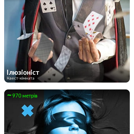
Ілюзіоніст
Квест-кімната
970 метрів