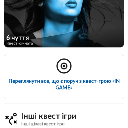
6 чуття
Квест-кімната
Переглянути все, що є поруч з квест-грою «IN
GAME»
Інші квест ігри
Інші цікаві квест ігри