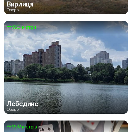
Вирлиця
Озеро
923 метри
Лебедине
Озеро
959 метрів