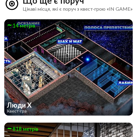
Що ще є поруч
Цікаві місця, які є поруч з квест-грою «IN GAME»
14 метрів
Люди Х
Квест-гра
818 метрів