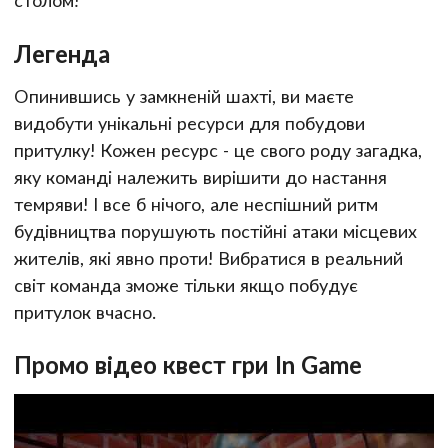
столом!
Легенда
Опинившись у замкненій шахті, ви маєте
видобути унікальні ресурси для побудови
притулку! Кожен ресурс - це свого роду загадка,
яку команді належить вирішити до настання
темряви! І все б нічого, але неспішний ритм
будівництва порушують постійні атаки місцевих
жителів, які явно проти! Вибратися в реальний
світ команда зможе тільки якщо побудує
притулок вчасно.
Промо відео квест гри In Game