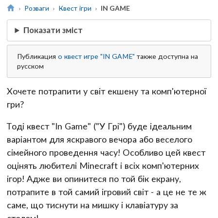
Розваги
Квест ігри
IN GAME
Показати зміст
Публикация
о квест игре "IN GAME"
также доступна на
русском
Хочете потрапити у світ екшену та комп'ютерної
гри?
Тоді квест "In Game" ("У Грі") буде ідеальним
варіантом для яскравого вечора або веселого
сімейного проведення часу! Особливо цей квест
оцінять любителі Minecraft і всіх комп'ютерних
ігор! Адже ви опинитеся по той бік екрану,
потрапите в той самий ігровий світ - а це не те ж
саме, що тиснути на мишку і клавіатуру за