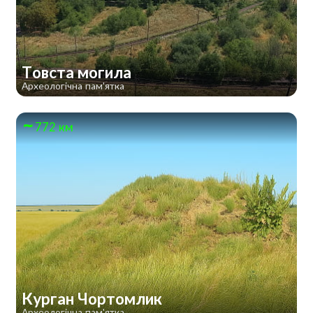
Товста могила
Археологічна пам'ятка
772 км
Курган Чортомлик
Археологічна пам'ятка