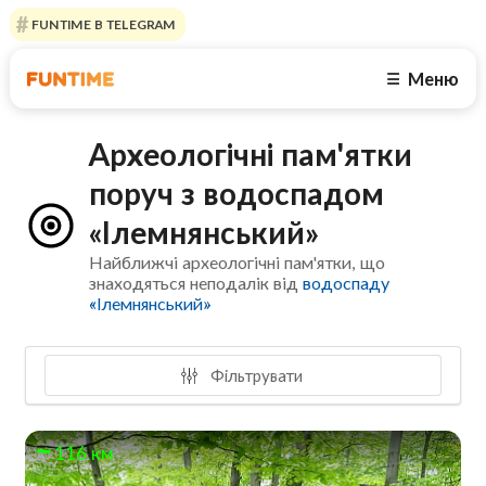
FUNTIME В TELEGRAM
Меню
☰
Археологічні пам'ятки
поруч з водоспадом
«Ілемнянський»
Найближчі археологічні пам'ятки, що
знаходяться неподалік від
водоспаду
«Ілемнянський»
Фільтрувати
116 км