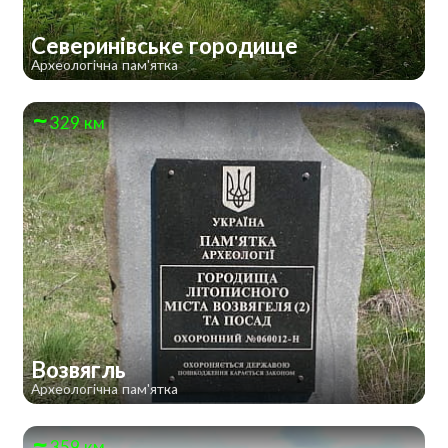
Северинівське городище
Археологічна пам'ятка
329 км
Возвягль
Археологічна пам'ятка
359 км