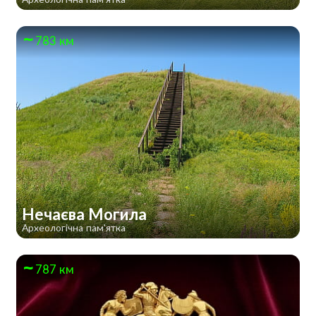
783 км
Нечаєва Могила
Археологічна пам'ятка
787 км