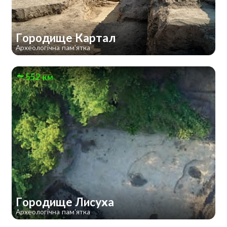
Городище Картал
Археологічна пам'ятка
552 км
Городище Лисуха
Археологічна пам'ятка