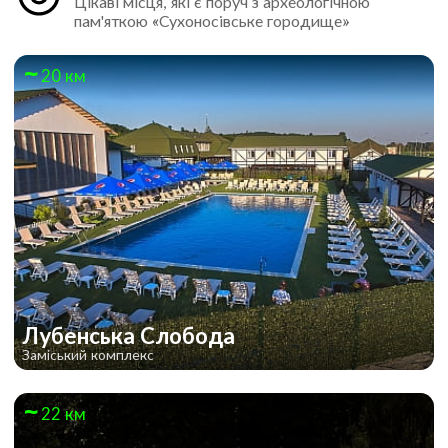
Цікаві місця, які є поруч з археологічною
пам'яткою «Сухоносівське городище»
20 км
Лубенська Слобода
Заміський комплекс
22 км