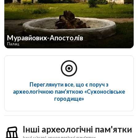
Муравйових-Апостолів
Палац
Переглянути все, що є поруч з
археологічною пам'яткою «Сухоносівське
городище»
Інші археологічні пам'ятки
Інші цікаві археологічні пам'ятки