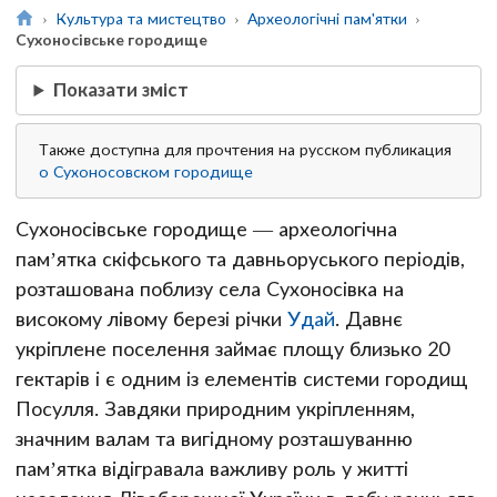
Культура та мистецтво
Археологічні пам'ятки
Сухоносівське городище
Показати зміст
Также доступна для прочтения на русском публикация
о Сухоносовском городище
Сухоносівське городище — археологічна
пам’ятка скіфського та давньоруського періодів,
розташована поблизу села Сухоносівка на
високому лівому березі річки
Удай
. Давнє
укріплене поселення займає площу близько 20
гектарів і є одним із елементів системи городищ
Посулля. Завдяки природним укріпленням,
значним валам та вигідному розташуванню
пам’ятка відігравала важливу роль у житті