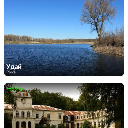
Удай
Річка
59 км