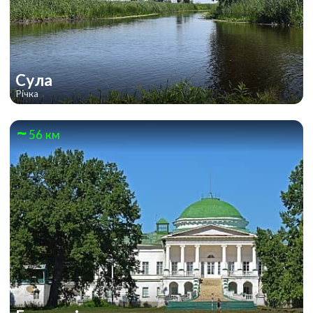
Сула
Річка
56 км