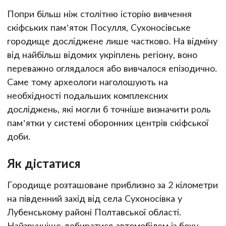
Попри більш ніж столітню історію вивчення
скіфських пам’яток Посулля, Сухоносівське
городище досліджене лише частково. На відміну
від найбільш відомих укріплень регіону, воно
переважно оглядалося або вивчалося епізодично.
Саме тому археологи наголошують на
необхідності подальших комплексних
досліджень, які могли б точніше визначити роль
пам’ятки у системі оборонних центрів скіфської
доби.
Як дістатися
Городище розташоване приблизно за 2 кілометри
на південний захід від села Сухоносівка у
Лубенському районі Полтавської області.
Найзручніше добиратися автомобілем із боку