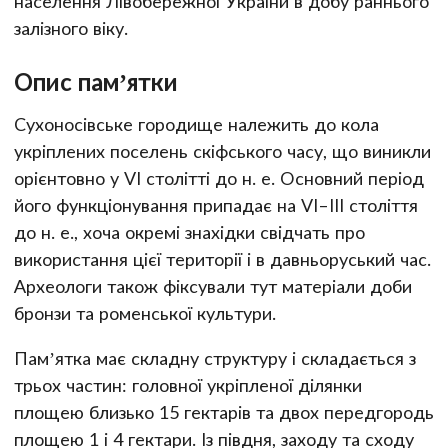
населення Лівобережної України в добу раннього
залізного віку.
Опис пам’ятки
Сухоносівське городище належить до кола
укріплених поселень скіфського часу, що виникли
орієнтовно у VI столітті до н. е. Основний період
його функціонування припадає на VI–III століття
до н. е., хоча окремі знахідки свідчать про
використання цієї території і в давньоруський час.
Археологи також фіксували тут матеріали доби
бронзи та роменської культури.
Пам’ятка має складну структуру і складається з
трьох частин: головної укріпленої ділянки
площею близько 15 гектарів та двох передгородь
площею 1 і 4 гектари. Із півдня, заходу та сходу