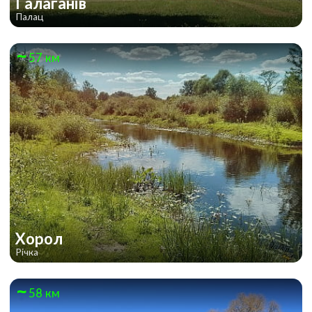
Галаганів
Палац
57 км
Хорол
Річка
58 км