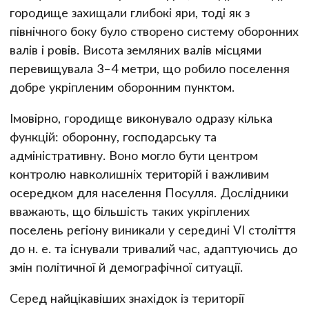
городище захищали глибокі яри, тоді як з
північного боку було створено систему оборонних
валів і ровів. Висота земляних валів місцями
перевищувала 3–4 метри, що робило поселення
добре укріпленим оборонним пунктом.
Імовірно, городище виконувало одразу кілька
функцій: оборонну, господарську та
адміністративну. Воно могло бути центром
контролю навколишніх територій і важливим
осередком для населення Посулля. Дослідники
вважають, що більшість таких укріплених
поселень регіону виникали у середині VI століття
до н. е. та існували тривалий час, адаптуючись до
змін політичної й демографічної ситуації.
Серед найцікавіших знахідок із території