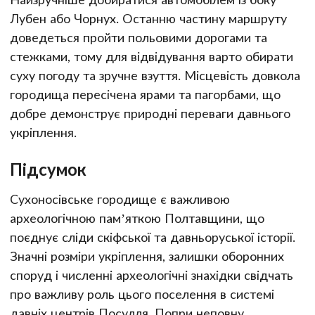
Лубен або Чорнух. Останню частину маршруту
доведеться пройти польовими дорогами та
стежками, тому для відвідування варто обирати
суху погоду та зручне взуття. Місцевість довкола
городища пересічена ярами та пагорбами, що
добре демонструє природні переваги давнього
укріплення.
Підсумок
Сухоносівське городище є важливою
археологічною пам’яткою Полтавщини, що
поєднує сліди скіфської та давньоруської історії.
Значні розміри укріплення, залишки оборонних
споруд і численні археологічні знахідки свідчать
про важливу роль цього поселення в системі
давніх центрів Посулля. Попри неповну