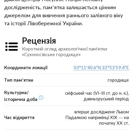
дослідженість, пам’ятка залишається цінним
джерелом для вивчення раннього залізного віку
та історії Лівобережної України.
Рецензія
Короткий огляд археологічної пам'ятки
«Сухоносівське городище»
Координати локації
50°11'40.6"N 32°53'59.4"E
Тип пам’ятки
городище
Культурна/
скіфський час (VI–III ст. до н. е.),
давньоруський період
історична доба
вперше досліджене Львом
Час відкриття
Падалкою наприкінці ХІХ — на
початку ХХ ст.