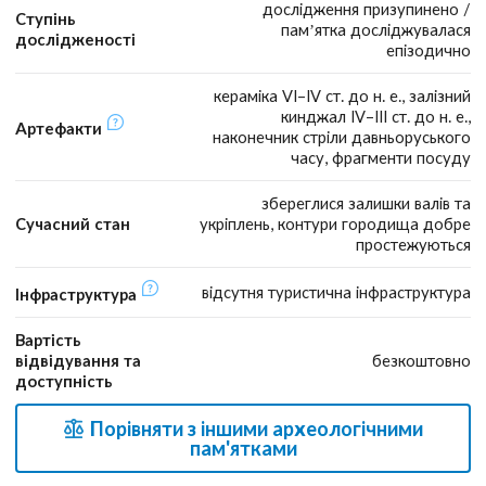
дослідження призупинено /
Ступінь
пам’ятка досліджувалася
дослідженості
епізодично
кераміка VI–IV ст. до н. е., залізний
кинджал IV–III ст. до н. е.,
Артефакти
наконечник стріли давньоруського
часу, фрагменти посуду
збереглися залишки валів та
Сучасний стан
укріплень, контури городища добре
простежуються
відсутня туристична інфраструктура
Інфраструктура
Вартість
відвідування та
безкоштовно
доступність
Порівняти з іншими археологічними
пам'ятками