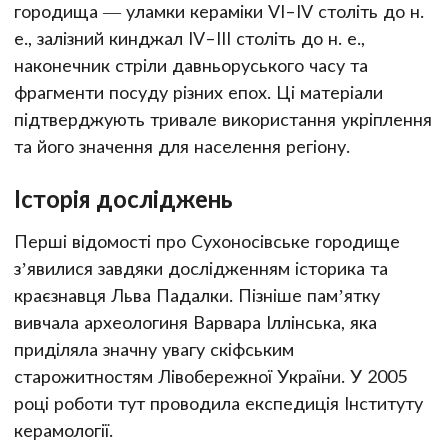
городища — уламки кераміки VI–IV століть до н.
е., залізний кинджал IV–III століть до н. е.,
наконечник стріли давньоруського часу та
фрагменти посуду різних епох. Ці матеріали
підтверджують тривале використання укріплення
та його значення для населення регіону.
Історія досліджень
Перші відомості про Сухоносівське городище
з’явилися завдяки дослідженням історика та
краєзнавця Льва Падалки. Пізніше пам’ятку
вивчала археологиня Варвара Іллінська, яка
приділяла значну увагу скіфським
старожитностям Лівобережної України. У 2005
році роботи тут проводила експедиція Інституту
керамології.