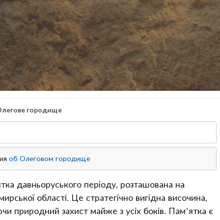
Олегове городище
ция
об Олеговом городище
тка давньоруського періоду, розташована на
ирської області. Це стратегічно вигідна височина,
ючи природний захист майже з усіх боків. Пам’ятка є