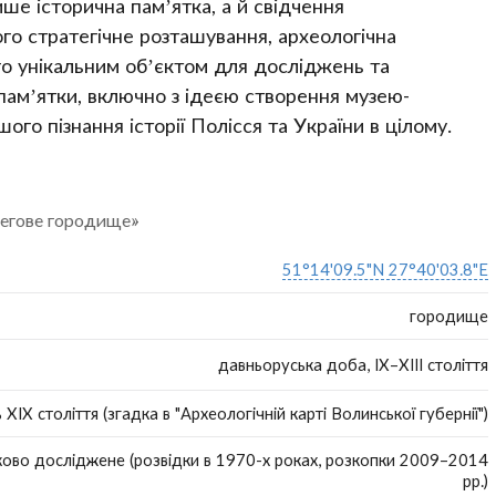
е історична пам’ятка, а й свідчення
го стратегічне розташування, археологічна
го унікальним об’єктом для досліджень та
пам’ятки, включно з ідеєю створення музею-
го пізнання історії Полісся та України в цілому.
легове городище»
51°14'09.5"N 27°40'03.8"E
городище
давньоруська доба, IX–XIII століття
 XIX століття (згадка в "Археологічній карті Волинської губернії")
ково досліджене (розвідки в 1970-х роках, розкопки 2009–2014
рр.)