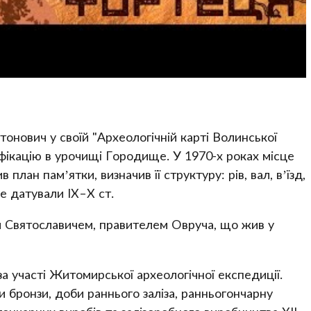
онович у своїй "Археологічній карті Волинської
тифікацію в урочищі Городище. У 1970-х роках місце
план пам’ятки, визначив її структуру: рів, вал, в’їзд,
е датували IX–X ст.
м Святославичем, правителем Овруча, що жив у
а участі Житомирської археологічної експедиції.
 бронзи, доби раннього заліза, ранньогончарну