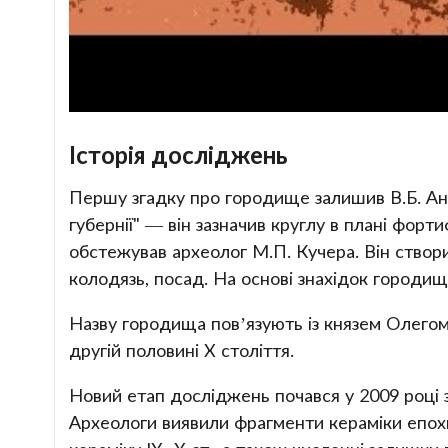
Історія досліджень
Першу згадку про городище залишив В.Б. Ант
губернії" — він зазначив круглу в плані фор
обстежував археолог М.П. Кучера. Він створив 
колодязь, посад. На основі знахідок городищ
Назву городища пов’язують із князем Олего
другій половині X століття.
Новий етап досліджень почався у 2009 році з
Археологи виявили фрагменти кераміки епохи