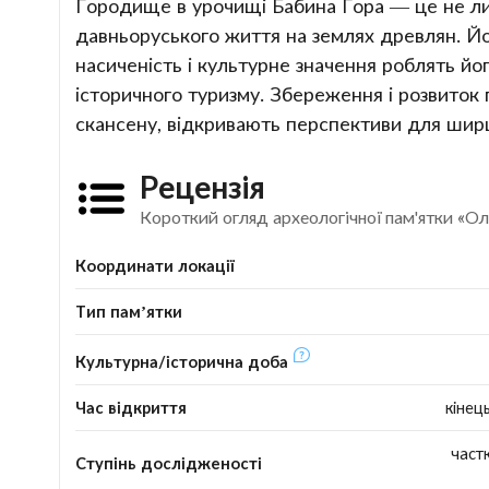
Городище в урочищі Бабина Гора — це не лиш
давньоруського життя на землях древлян. Йо
насиченість і культурне значення роблять йо
історичного туризму. Збереження і розвиток 
скансену, відкривають перспективи для ширшо
Рецензія
Короткий огляд археологічної пам'ятки «О
Координати локації
Тип пам’ятки
Культурна/історична доба
Час відкриття
кінець
част
Ступінь дослідженості