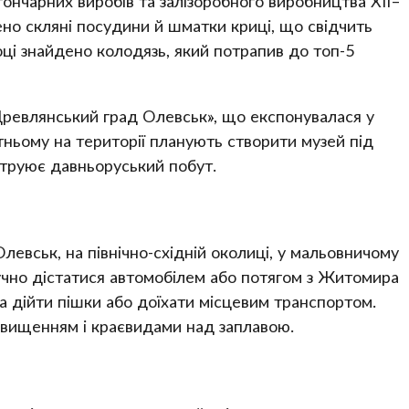
гончарних виробів та залізоробного виробництва ХІІ–
дено скляні посудини й шматки криці, що свідчить
оці знайдено колодязь, який потрапив до топ-5
Древлянський град Олевськ», що експонувалася у
утньому на території планують створити музей під
труює давньоруський побут.
евськ, на північно-східній околиці, у мальовничому
учно дістатися автомобілем або потягом з Житомира
а дійти пішки або доїхати місцевим транспортом.
ідвищенням і краєвидами над заплавою.