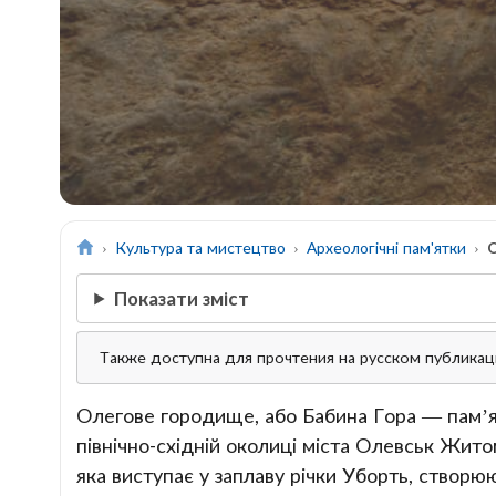
Культура та мистецтво
Археологічні пам'ятки
Показати зміст
Также доступна для прочтения на русском публика
Олегове городище, або Бабина Гора — пам’я
північно-східній околиці міста Олевськ Житом
яка виступає у заплаву річки Уборть, створю