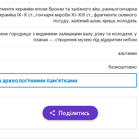
гменти кераміки епохи бронзи та залізного віку, ранньогончарна
ераміка IX–X ст., гончарні вироби XI–XIII ст., фрагменти скляного
посуду, залізний шлак, криця, колодязь
ене городище з видимими залишками валу, рову та колодязя; у
планах — створення музею під відкритим небом
альтанки
безкоштовно
и археологічними пам'ятками
Поділитись