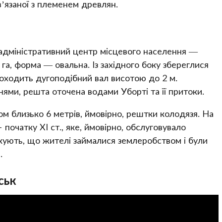
ов’язаної з племенем древлян.
-адміністративний центр місцевого населення —
га, форма — овальна. Із західного боку збереглися
роходить дугоподібний вал висотою до 2 м.
ями, решта оточена водами Уборті та її притоки.
м близько 6 метрів, ймовірно, рештки колодязя. На
початку XI ст., яке, ймовірно, обслуговувало
жують, що жителі займалися землеробством і були
.
ськ