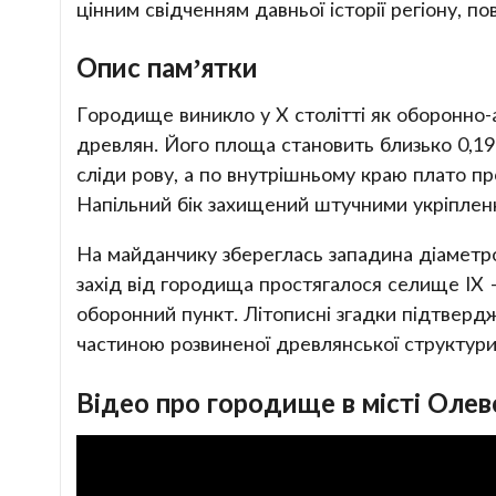
цінним свідченням давньої історії регіону, п
Опис пам’ятки
Городище виникло у Х столітті як оборонно
древлян. Його площа становить близько 0,19 
сліди рову, а по внутрішньому краю плато п
Напільний бік захищений штучними укріпленн
На майданчику збереглась западина діаметро
захід від городища простягалося селище IX – 
оборонний пункт. Літописні згадки підтверд
частиною розвиненої древлянської структури
Відео про городище в місті Олев