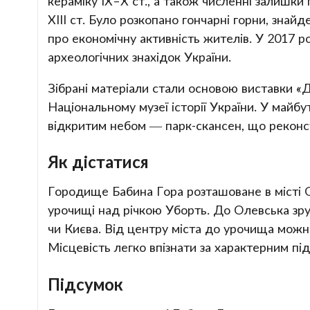
кераміку IX–X ст., а також численні залишки 
ХІІІ ст. Було розкопано гончарні горни, знай
про економічну активність жителів. У 2017 р
археологічних знахідок України.
Зібрані матеріали стали основою виставки «
Національному музеї історії України. У майб
відкритим небом — парк-скансен, що реконс
Як дістатися
Городище Бабина Гора розташоване в місті Ол
урочищі над річкою Уборть. До Олевська зр
чи Києва. Від центру міста до урочища можн
Місцевість легко впізнати за характерним п
Підсумок