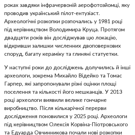
роках завдяки інфрачервоній аерофотозйомці, яку
проводив український пілот-ентузіаст.
Археологічні розкопки розпочались у 1981 році
під керівництвом Володимира Круца. Протягом
двадцяти років він досліджував цю локацію,
відкривши залишки численних двоповерхових
споруд, багату кераміку та глиняні статуетки.
У наступні роки до досліджень долучились й інші
археологи, зокрема Михайло Відейко та Томас
Гарпер, які запропонували різні оцінки площі
поселення та кількості його мешканців. У 2013
році археологи виявили велике гончарне
виробництво. Після кількарічної перерви
дослідження поновилися у 2025 році. Археологи
під керівництвом Олексія Корвіна-Піотровського
та Едуарда Овчинникова почали нові розкопки