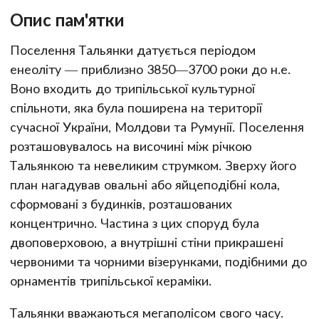
Опис пам'ятки
Поселення Тальянки датується періодом
енеоліту — приблизно 3850—3700 роки до н.е.
Воно входить до трипільської культурної
спільноти, яка була поширена на території
сучасної України, Молдови та Румунії. Поселення
розташовувалось на височині між річкою
Тальянкою та невеликим струмком. Зверху його
план нагадував овальні або яйцеподібні кола,
сформовані з будинків, розташованих
концентрично. Частина з цих споруд була
двоповерховою, а внутрішні стіни прикрашені
червоними та чорними візерунками, подібними до
орнаментів трипільської кераміки.
Тальянки вважаються мегаполісом свого часу.