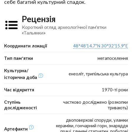
себе багатий культурний спадок.
Рецензія
Короткий огляд археологічної пам'ятки
«Тальянки»
Координати локації
48°48'14.7"N 30°32'15.9"E
Тип пам’ятки
мегапоселення
Культурна/
енеоліт, трипільська культура
історична доба
Час відкриття
1970-ті роки
Ступінь
частково досліджено (розкопки
дослідженості
тривають)
двоповерхові споруди, уламки
кераміки, гончарний горн, знаряддя
Артефакти
праці, глиняні статуетки, побутові