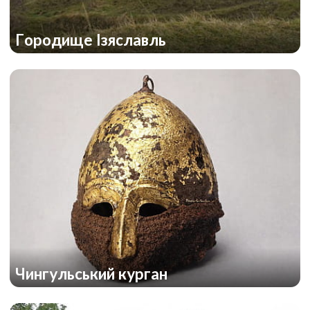
Городище Ізяславль
Чингульський курган