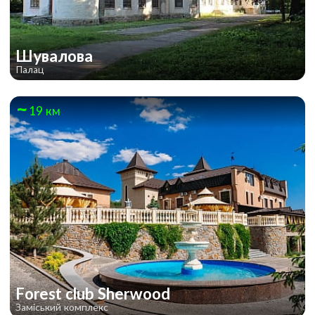
Шувалова
Палац
19 км
Forest club Sherwood
Заміський комплекс