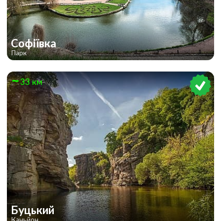
Софіївка
Парк
33 км
Буцький
Каньйон