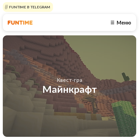
FUNTIME В TELEGRAM
Меню
☰
Квест-гра
Майнкрафт