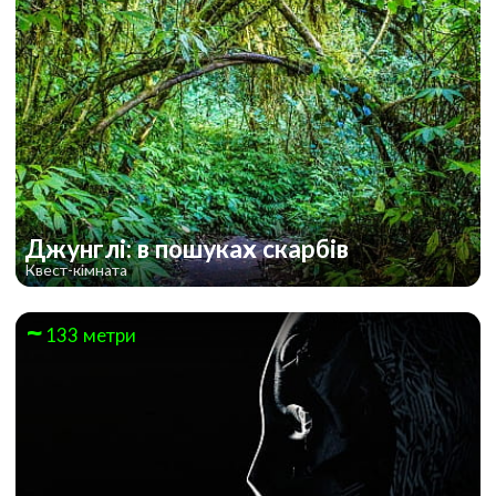
Джунглі: в пошуках скарбів
Квест-кімната
133 метри