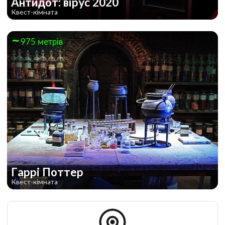
Антидот: вірус 2020
Квест-кімната
975 метрів
Гаррі Поттер
Квест-кімната