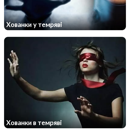
Хованки у темряві
Хованки в темряві