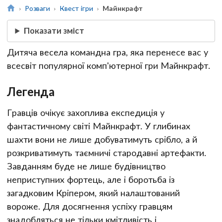
Розваги
Квест ігри
Майнкрафт
Показати зміст
Дитяча весела командна гра, яка перенесе вас у
всесвіт популярної комп'ютерної гри Майнкрафт.
Легенда
Гравців очікує захоплива експедиція у
фантастичному світі Майнкрафт. У глибинах
шахти вони не лише добуватимуть срібло, а й
розкриватимуть таємничі стародавні артефакти.
Завданням буде не лише будівництво
неприступних фортець, але і боротьба із
загадковим Кріпером, який налаштований
вороже. Для досягнення успіху гравцям
знадобляться не тільки кмітливість і