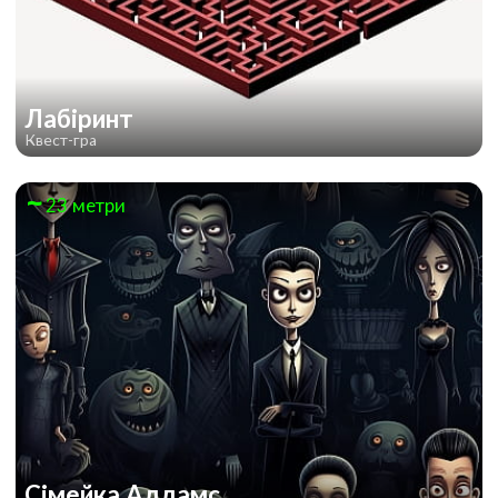
Лабіринт
Квест-гра
23 метри
Сімейка Аддамс