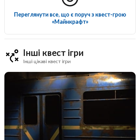
Переглянути все, що є поруч з квест-грою
«Майнкрафт»
Інші квест ігри
Інші цікаві квест ігри