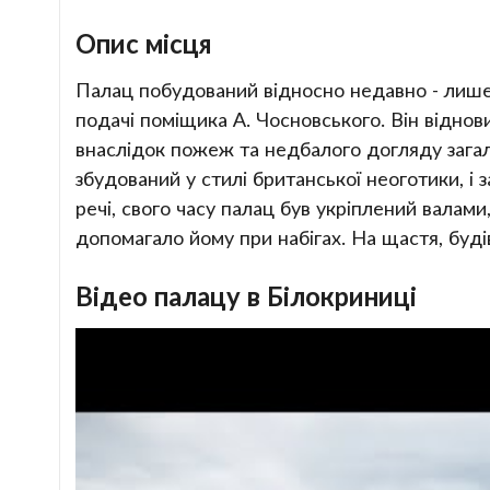
Опис місця
Палац побудований відносно недавно - лише в
подачі поміщика А. Чосновського. Він віднов
внаслідок пожеж та недбалого догляду зага
збудований у стилі британської неоготики, і 
речі, свого часу палац був укріплений валами,
допомагало йому при набігах. На щастя, буді
Відео палацу в Білокриниці