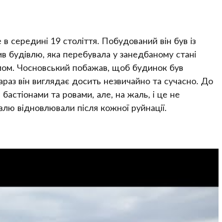
 середині 19 століття. Побудований він був із
ив будівлю, яка перебувала у занедбаному стані
лом. Чосновський побажав, щоб будинок був
зараз він виглядає досить незвичайно та сучасно. До
 бастіонами та ровами, але, на жаль, і це не
влю відновлювали після кожної руйнації.