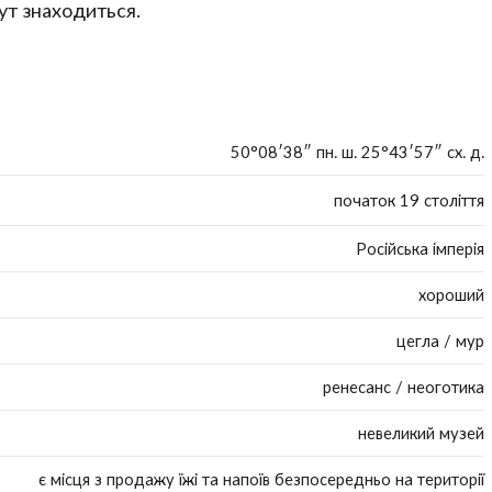
ут знаходиться.
50°08′38″ пн. ш. 25°43′57″ сх. д.
початок 19 століття
Російська імперія
хороший
цегла / мур
ренесанс / неоготика
невеликий музей
є місця з продажу їжі та напоїв безпосередньо на території