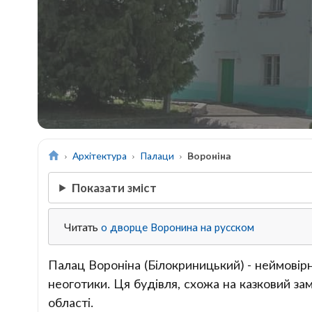
Архітектура
Палаци
Вороніна
Показати зміст
Читать
о дворце Воронина на русском
Палац Вороніна (Білокриницький) - неймовірно
неоготики. Ця будівля, схожа на казковий за
області.