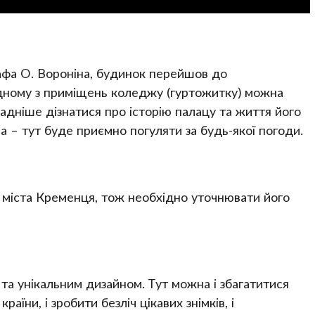
рафа О. Вороніна, будинок перейшов до
дному з приміщень коледжу (гуртожитку) можна
адніше дізнатися про історію палацу та життя його
а – тут буде приємно погуляти за будь-якої погоди.
з міста Кременця, тож необхідно уточнювати його
 та унікальним дизайном. Тут можна і збагатитися
раїни, і зробити безліч цікавих знімків, і