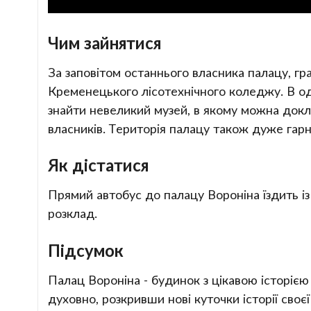
Чим зайнятися
За заповітом останнього власника палацу, г
Кременецького лісотехнічного коледжу. В о
знайти невеликий музей, в якому можна докл
власників. Територія палацу також дуже гарн
Як дістатися
Прямий автобус до палацу Вороніна їздить і
розклад.
Підсумок
Палац Вороніна - будинок з цікавою історією
духовно, розкривши нові куточки історії своєї к