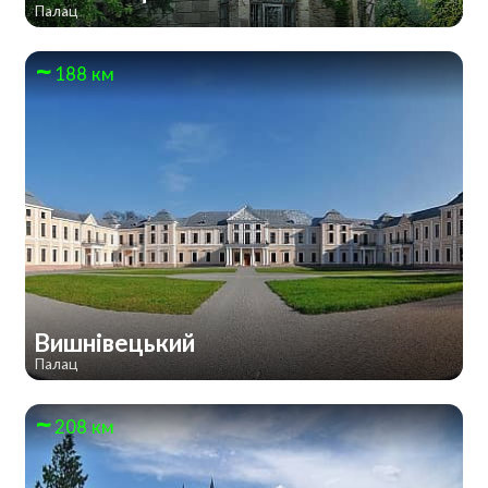
Палац
188 км
Вишнівецький
Палац
208 км