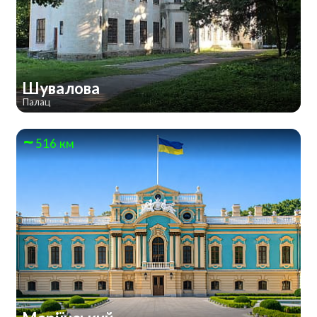
Шувалова
Палац
516 км