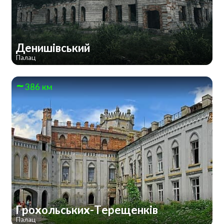
Денишівський
Палац
386 км
Грохольських-Терещенків
Палац