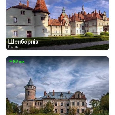
Шенборнів
Палац
89 км