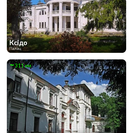
Ксідо
Палац
311 км