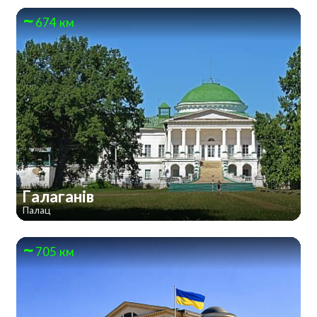
674 км
Галаганів
Палац
705 км