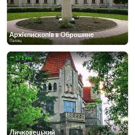
Архієпископів в Оброшине
Палац
171 км
Личковецький