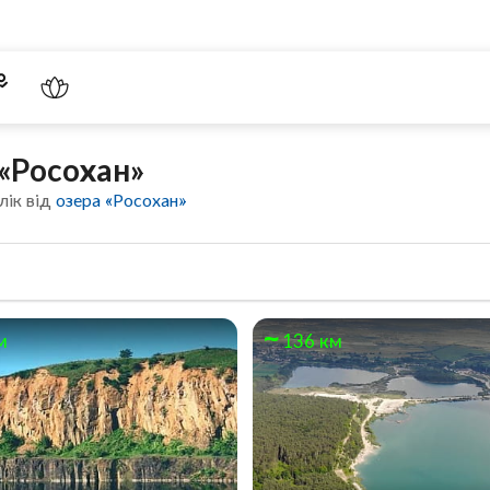
 «Росохан»
лік від
озера «Росохан»
м
136 км