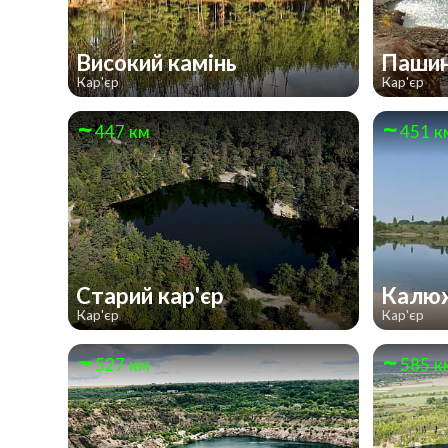
Високий камінь
Паши
Кар'єр
Кар'єр
447 км
451 к
Старий кар'єр
Калю
Кар'єр
Кар'єр
527 км
585 к