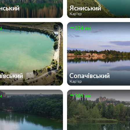
нський
Ясниський
Кар'єр
м
334 км
івський
Сопачівський
Кар'єр
м
385 км