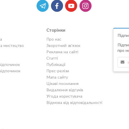
Сторінки
Підпи
а
Про нас
Підпи
та мистецтво
Зворотний зв'язок
про но
Реклама на сайті
Статті
відпочинок
Публікації
відпочинок
Прес-релізи
Мапа сайту
Цікаві посилання
Видалення відгуків
Угода користувача
Відмова від відповідальності