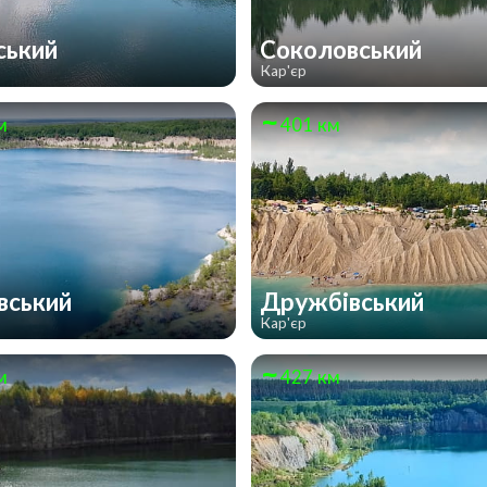
ський
Соколовський
Кар'єр
м
401 км
вський
Дружбівський
Кар'єр
м
427 км