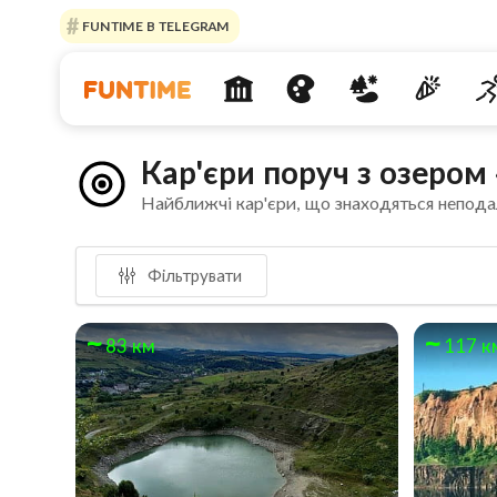
FUNTIME В TELEGRAM
Кар'єри поруч з озером
Найближчі кар'єри, що знаходяться непода
Фільтрувати
83 км
117 к