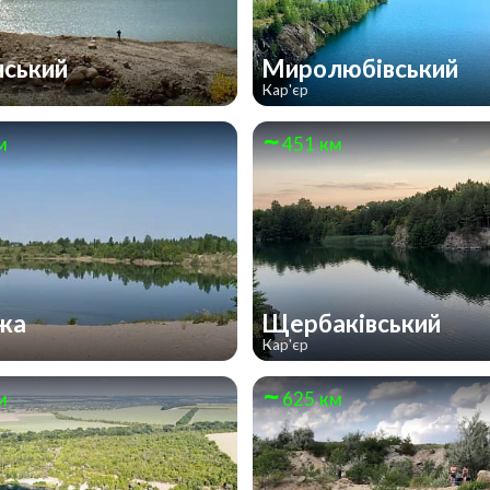
нський
Миролюбівський
Кар'єр
м
451 км
жа
Щербаківський
Кар'єр
м
625 км