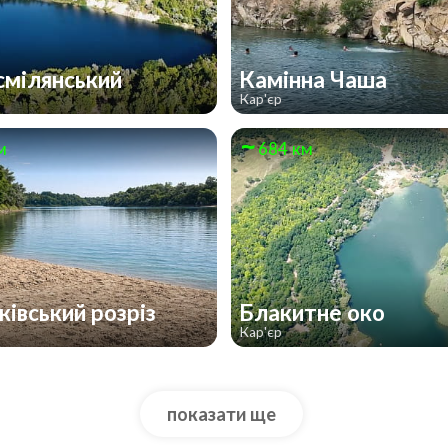
мілянський
Камінна Чаша
Кар'єр
м
684 км
ківський розріз
Блакитне око
Кар'єр
показати ще