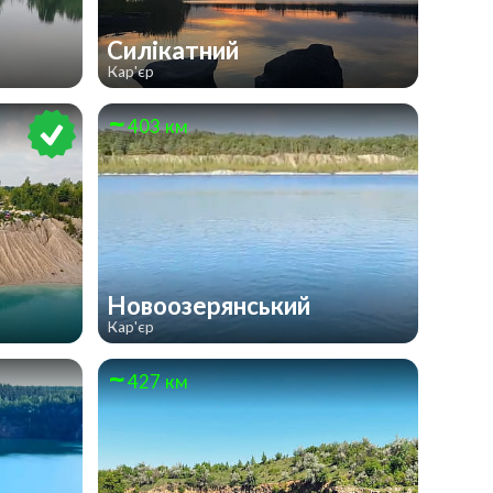
Силікатний
Кар'єр
403 км
Новоозерянський
Кар'єр
427 км