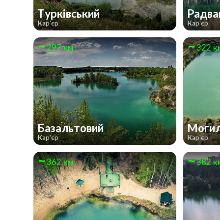
Турківський
Радва
Кар'єр
Кар'єр
297 км
322 к
Базальтовий
Могил
Кар'єр
Кар'єр
362 км
382 к