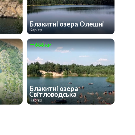
Блакитні озера Олешні
Кар'єр
686 км
Блакитні озера
Світловодська
Кар'єр