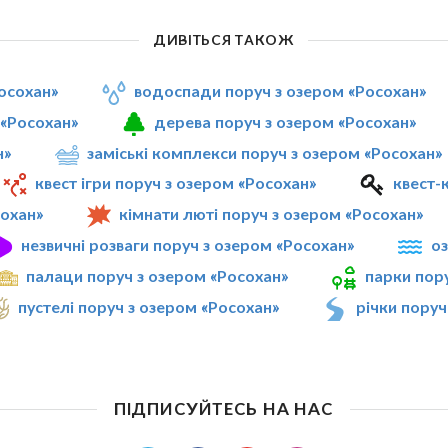
ДИВІТЬСЯ ТАКОЖ
Росохан»
водоспади поруч з озером «Росохан»
 «Росохан»
дерева поруч з озером «Росохан»
н»
заміські комплекси поруч з озером «Росохан»
квест ігри поруч з озером «Росохан»
квест-
сохан»
кімнати люті поруч з озером «Росохан»
незвичні розваги поруч з озером «Росохан»
оз
палаци поруч з озером «Росохан»
парки пор
пустелі поруч з озером «Росохан»
річки поруч
ПІДПИСУЙТЕСЬ НА НАС