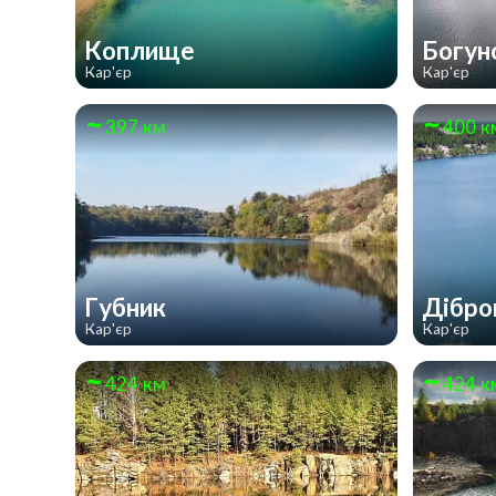
Коплище
Богун
Кар'єр
Кар'єр
397 км
400 к
Губник
Дібро
Кар'єр
Кар'єр
424 км
424 к