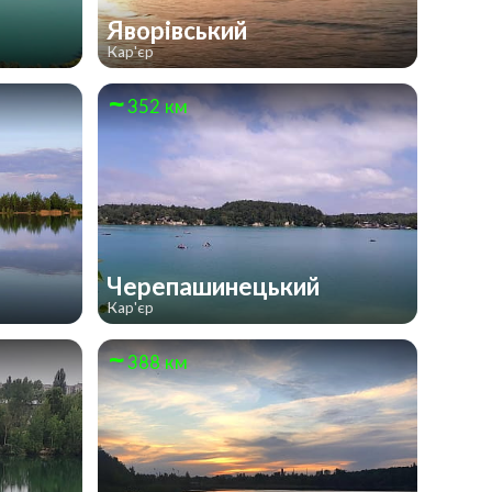
Яворівський
Кар'єр
352 км
Черепашинецький
Кар'єр
388 км