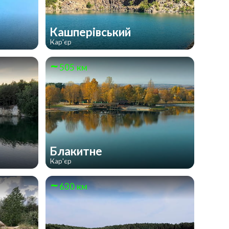
Кашперівський
Кар'єр
505 км
Блакитне
Кар'єр
630 км