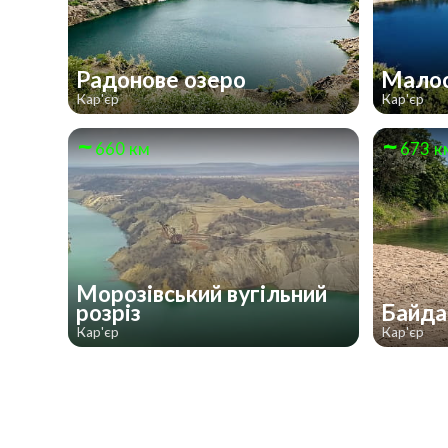
Радонове озеро
Малос
Кар'єр
Кар'єр
660 км
673 к
Морозівський вугільний
розріз
Байда
Кар'єр
Кар'єр