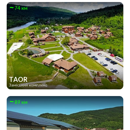
74 км
TAOR
Заміський комплекс
89 км