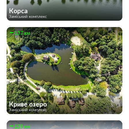
Корса
Заміський комплекс
137 км
Криве озеро
Заміський комплекс
139 км