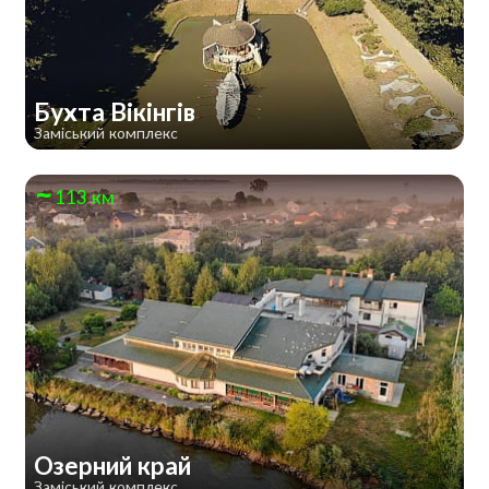
Бухта Вікінгів
Заміський комплекс
113 км
Озерний край
Заміський комплекс