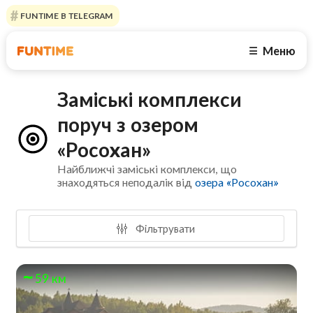
FUNTIME В TELEGRAM
Меню
☰
Заміські комплекси
поруч з озером
«Росохан»
Найближчі заміські комплекси, що
знаходяться неподалік від
озера «Росохан»
Фільтрувати
59 км